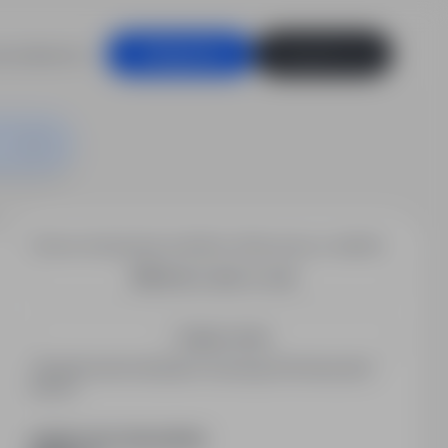
racodawców
Zaloguj się
Zarejestruj się
Chcesz otrzymywać podobne oferty pracy e-mailem?
Utwórz alert e-mail
Zapisz mnie
Zarejestrowani kandydaci otrzymują informacje jako
pierwsi.
PODZIEL SIĘ ZE ZNAJOMYMI