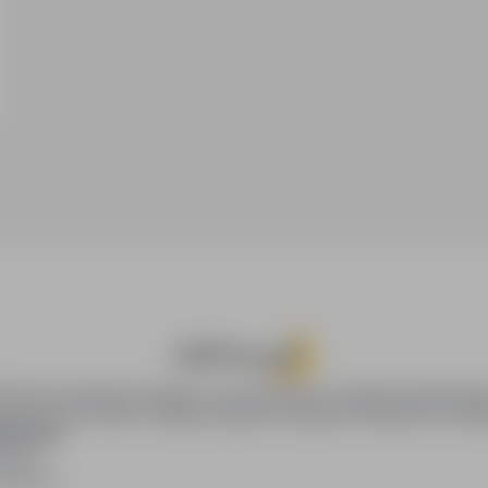
oPraca.pl zapewnia dostęp do nowoczesnych narzędzi rekrutacyjny
wania pracy online, oferując skuteczne wsparcie rekruterom i kan
DAWCÓW
awców
blikacji