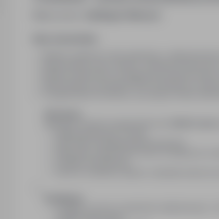
Miejsce pracy:
Gablingen (Niemcy)
Opis stanowiska:
Montaż systemów suchej zabudowy o właściwościach 
Wykonywanie ścian, obudów i zabudów technicznych 
Montaż systemowych rozwiązań przeciwpożarowych 
Wykonywanie uszczelnień PPOŻ (przepusty rur, kabli,
Przygotowanie konstrukcji i precyzyjny montaż elem
Oferujemy:
Atrakcyjne warunki wynagrodzenia min
3200 € netto
Stawkę godzinową € brutto
Dietę netto (Verpflegungsmehraufwand)
Dietę netto miesięczną za zwrot za dojazdy do ro
Dodatek mieszkaniowy
Zwrot za codzienny dojazd z zakwaterowania do 
​Dodatkowo
Dodatek za prace w godzinach nadliczbowych + 2
dodatkowego urlopu