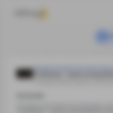
Ta o
Strona główna
Oferty pracy
Praca fizyczna
Gablingen (
Perspektiva Doradztwo Personalne & Outsou
Trockenbauer - systemy suchej zabu
Gablingen (Niemcy)
,
zagranica
Pełny eta
Opis stanowiska
Poszukujemy pracowników dla naszego klienta z Nie
Trockenbauer - systemy suchej zabudowy prz