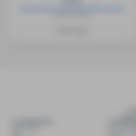
Magdeburg
Operator robota spawalniczego KUKA- pomocnik
Schwabsoien Niemcy
Zobacz więcej
inf
wyszuki
DLA KANDYDATÓW
DLA PRACO
Pokaż oferty
Dla pracod
FAQ
Korzyści z pu