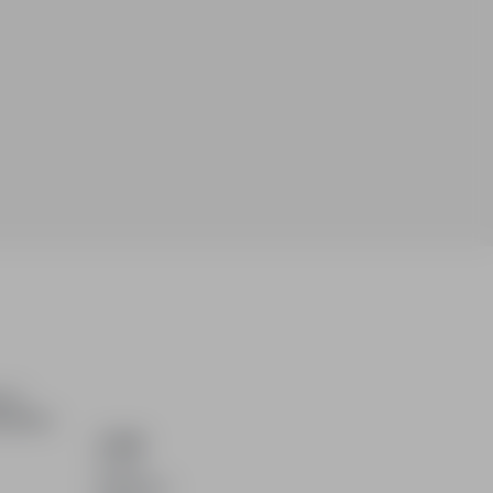
ch i
dydatom.
O NAS
O nas
Partnerzy