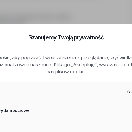
ości od standardu pokoju i regionu
oświadczeniem
Szanujemy Twoją prywatność
ek
kie, aby poprawić Twoje wrażenia z przeglądania, wyświetl
raz analizować nasz ruch. Klikając „Akceptuję", wyrażasz zg
nas plików cookie.
udowlanej
iach przeciwpożarowych
Za
katywnym u min. jednej osoby w zespole
 wydajnościowe