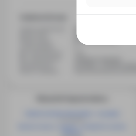
Dodatkowe informacje
Ostatnia aktualizacja
19/05/2026
Wymiar etatu
Pełny etat
Rodzaj umowy
Na czas nieokreślony
Liczba wakatów
3
Min. doświadczenie
1 rok
Min. wykształcenie
Zasadnicze zawodowe
Wynagrodzenie
19 000PLN - 21 000PLN / Miesi
Branża / kategoria
Praca Praca fizyczna, Praca P
Więcej ofert tego pracodawcy
OPERATOR WÓZKA WIDŁOWEGO – HOLANDIA
Oss, Holandia
Operator maszyn i urządzeń - inteligentne systemy
pakujące