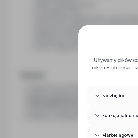
Urlaubs- und Weihnachtsgeld
25 dni płatnego urlopu
Zagwarantowane zakwaterowanie - koszt w zależn
Prace od zaraz w stabilnej firmie z długoletnim d
Długofalowe zatrudnienie
Zatrudnienie na niemieckich warunkach
Ubezpieczenie i gwarancje odprowadzania skład
Pomoc w załatwieniu wszelkich formalności
Używamy plików coo
reklamy lub treści o
Wymagania
Doświadczenie na podobnym stanowisku w branży b
Znajomość systemów suchej zabudowy o właściwośc
Niezbędne
Znajomość języka niemieckiego w stopniu komuni
Prawo jazdy kat. B oraz własny środek transportu.
Gotowość do podjęcia pracy za granicą od zaraz
Funkcjonalne i
Dokładność i odpowiedzialność
Marketingowe