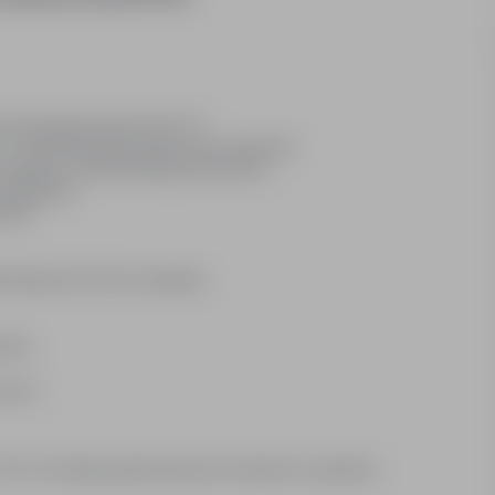
przeciwpożarowych (EI / F)
z określoną klasą odporności ogniowej
zgodnie z dokumentacją techniczną
 dylatacje)
entów
miesięcznie* które obejmuje
dziny
pracy
5% do stawki godzinowej lub możliwość uzyskania