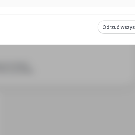
Odrzuć wszys
ęcznie (Brutto)
raca na produkcji