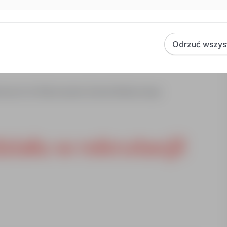
Odrzuć wszys
ierunku technik farmaceutyczny
awnionych do Wykonywania Zawodu Medycznego
iału w rekrutacji!