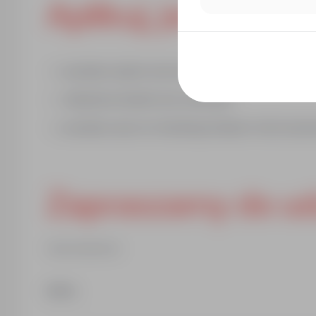
Aplikuj, jeżeli:
posiadasz dyplom ukończenia szkoły policealnej na k
odbyłeś/aś dwuletni staż zawodowy
posiadasz wpis do Centralnego Rejestru Osób Upr
Zapraszamy do udz
T/1603/CZE/194/313​
Aplikuj