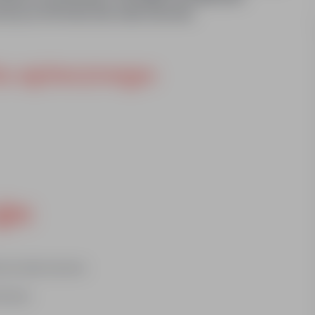
 na 1/4 etatu lub stałe zlecenie.
u aptecznego:
je:
 lub stałe zlecenie
miowym