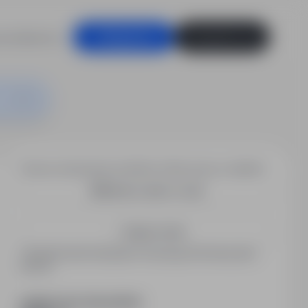
racodawców
Zaloguj się
Zarejestruj się
Chcesz otrzymywać podobne oferty pracy e-mailem?
Utwórz alert e-mail
Zapisz mnie
Zarejestrowani kandydaci otrzymują informacje jako
pierwsi.
PODZIEL SIĘ ZE ZNAJOMYMI