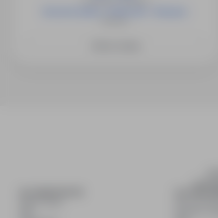
Czechowice- Dziedzice
Kierownik apteki- 13 000 netto - Biskupiec
Biskupiec
Zobacz więcej
inf
wyszuki
DLA KANDYDATÓW
DLA PRACO
Pokaż oferty
Dla pracod
FAQ
Korzyści z pu