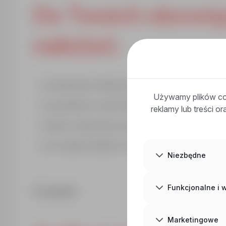
Do Twoich obowią
należeć:
profesjonalna obsługa pacjentów
Używamy plików coo
sporządzanie i wycena leków recepturowych
reklamy lub treści o
dbanie o ekspozycję i ułożenie produktów w aptece
inne zadania ustalane na bieżąco przez kierownika ap
Niezbędne
Funkcjonalne i
Wymagania:
Marketingowe