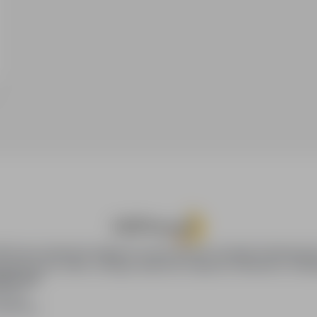
oPraca.pl zapewnia dostęp do nowoczesnych narzędzi rekrutacyjny
wania pracy online, oferując skuteczne wsparcie rekruterom i kan
DAWCÓW
awców
blikacji