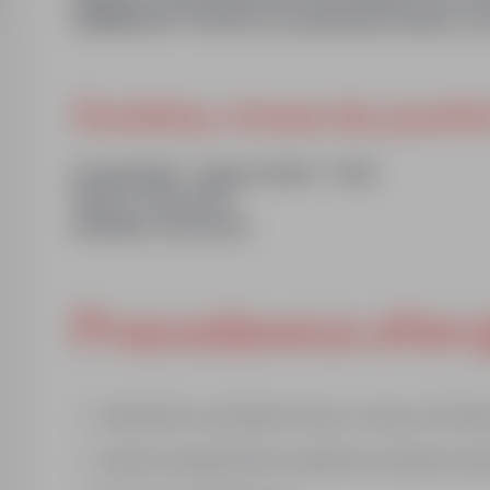
FARMACEUTYCZNY/A​ na podstawie umowy o pracę
Godziny otwarcia punkt
poniedziałek - piątek: 09:00 - 17:00
sobota: nieczynne
niedziela: nieczynne
Pracodawca oferu
zatrudnienie na podstawie umowy o pracę na 1/4 etatu
rynkowe wynagrodzenie uzupełnione systemem pre