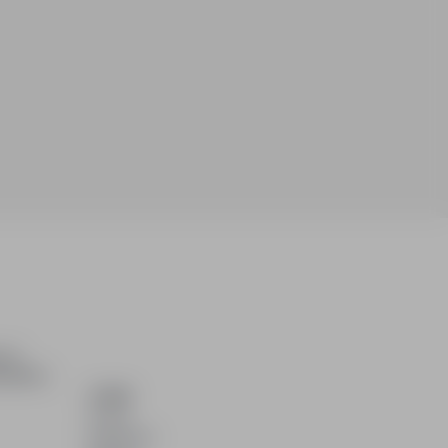
ch i
dydatom.
O NAS
O nas
Partnerzy