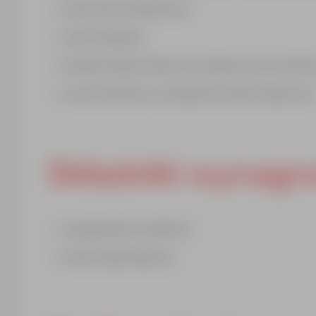
brak presji sprzedażowych
wolne weekendy
benefity (opieka medyczna, ubezpieczenie zdrowotne,
rozwój zawodowy w niezależnym punkcie aptecznym
Składniki wynagro
wynagrodzenie zasadnicze
premia odsprzedażowa