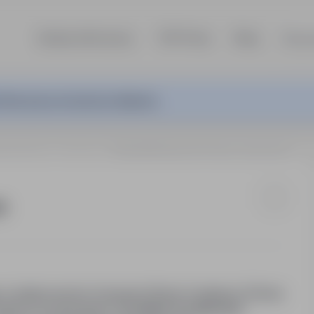
Szukaj ofert pracy
TOP Firmy
Blog
Dla p
ferta pracy nie jest już aktywna.
otechnologia
Czeszów
Technik/Techniczka Farmaceutyczny/a
a
w miejscowości Czeszów (12 km Trzebnica | 25 km
ownika na stanowisko TECHNIK/TECHNICZKA