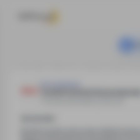
Ta o
Strona główna
Oferty pracy
Laboratorium / Farmacja / Bi
Praca.farmacja.pl
Technik/Techniczka Farmaceutyczny/
Czeszów
,
dolnośląskie
Pełny etat
Opis stanowiska
Dla klienta punktu aptecznego zlokalizowanego
Oleśnica | 35 km Wrocław) poszukujemy prac