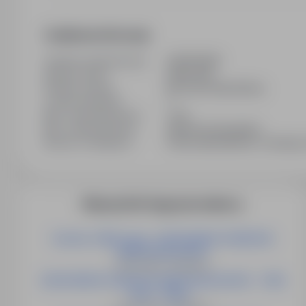
Dodatkowe informacje
Ostatnia aktualizacja
02/05/2026
Wymiar etatu
Pełny etat
Rodzaj umowy
Na czas nieokreślony
Liczba wakatów
1
Min. doświadczenie
1 rok
Min. wykształcenie
Wyższe licencjackie
Branża / kategoria
Praca Laboratorium / Farmacja
Więcej ofert tego pracodawcy
Technik- 5800 netto- CZECHOWICE-DZIEDZICE
(NIEPODLEGŁOŚCI)
Czechowice- Dziedzice
CZECHOWICE-DZIEDZICE (NIEPODLEGŁOŚCI) - 7500
netto - Magi...