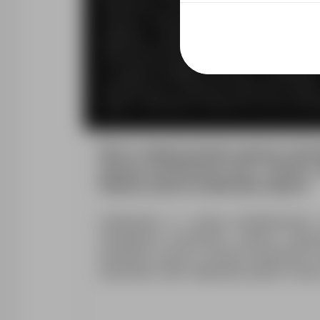
dokumencie, przez E&A Sp. z o.o. z siedzi
realizacji obecnego i przyszłych procesów
ogólnego rozporządzenia o ochronie da
Jednocześnie potwierdzam, iż zostałem(am
do żądania dostępu do danych osobowych, 
przetwarzania, wniesienia sprzeciwu wobec
zgody w dowolnym momencie oraz do wnies
E&A to międzynarodowa agencja zatrudn
zakresie pośrednictwa pracy. Szukasz s
Świetnie, jesteś we właściwym miejscu!
Zaoferujemy Ci szereg kompleksowych 
niezbędnych formalności, poprzez zorgan
doradztwo i pomoc w okresie zatrudnienia. 
stanowisko, które najbardziej spełnia Two