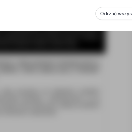
bą przy ul. Kołłątaja 3/1 w Opolu, dla potrzeb
 rekrutacyjnych zgodnie z Art. 6 ust.1 lit. a
Odrzuć wszys
nych osobowych z dnia 27 kwietnia 2016 r.
) poinformowany(a) o przysługującym mi prawie
ich sprostowania, usunięcia lub ograniczenia
 przetwarzania, przenoszenia danych, cofnięcia
ienia skargi do organu nadzorczego.
ienia z kilkunastoletnim doświadczeniem w
tabilnej i dobrze płatnej pracy w Holandii?
usług począwszy od załatwienia wszelkich
izowanie transportu i zakwaterowania, aż po
Sprawdź nasze oferty pracy i aplikuj na wybrane
je oczekiwania. Zapraszamy!