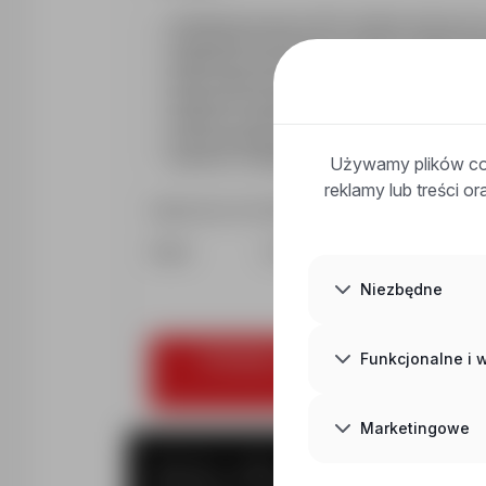
doświadczenie jako technik instalacji techniczn
wykształcenie techniczne w obszarze elektryki lu
dodatkowym atutem będzie wiedza z zakresu HVAC
dobra znajomość języka angielskiego,
gotowość do wyjazdów szkoleniowych do Turcji (cy
zdolność do pracy fizycznej oraz pracy w podwyż
brak przeciwwskazań zdrowotnych do pracy fizyc
gotowość do długoterminowej współpracy.
Używamy plików coo
reklamy lub treści o
Zapraszamy do kontaktu tel.
48412******
Hubert E-mail:
hpiskorz@eena.pl
Niezbędne
Funkcjonalne i
Prosimy o aplikowanie poprzez prz
ogł
Marketingowe
Wyrażam zgodę na przetwarzanie moich