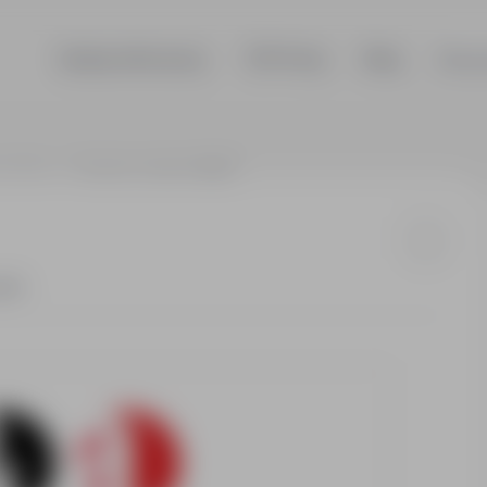
Szukaj ofert pracy
TOP Firmy
Blog
Dla p
ia/Belgia
Technik elektryk (M/K)
tat