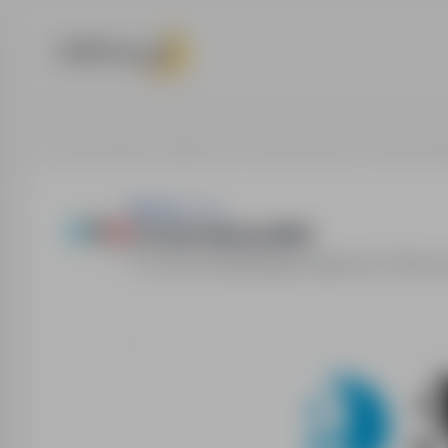
Strona główna
Oferty pracy
Praca fizyczna
Lommel, Belg
E&A Sp. z o.o.
Technik elektryk (M/K)
Lommel, Belgia/Belgia
,
zagranica
Pełny e