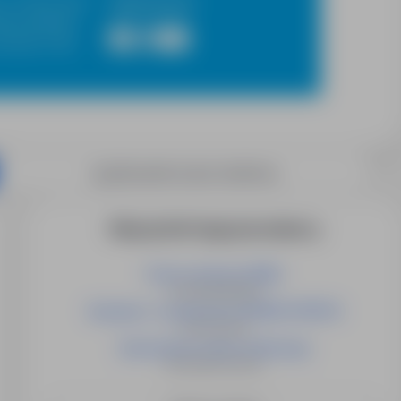
. 17 787 61 40
www.eena.pl
89 722 94 40
32 231 27 36
Wyświetl numer telefonu
Więcej ofert tego pracodawcy
Pomoc domowa (M/K)
cała Belgia/Belgia
Sprzątacz / sprzątaczka (NOWA OFERTA)
Oss/Holandia
Operator/ka wózka widłowego
Moerdijk/Holandia