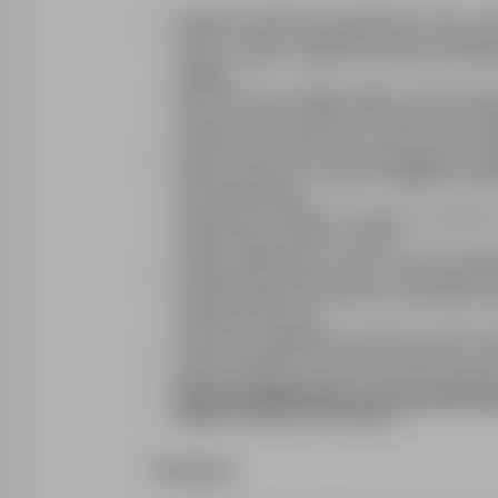
atrakcyjne tygodniowe wynagrodzenie w Euro, s
dodatek za pracę w weekendy (sobota–niedziela)
nocnej - stawka z dodatkiem wynosi dla zmianyd
brutto/h,
bony żywnościowe
5
,00 € / dzień
, (1,09€ wkład 
płatniczą- środki są wpłacane miesięcznie na ded
cotygodniowe przelewy prosto na Twój rachunek 
premia na zakończenie roku kalendarzowego -
8,
dodatek wakacyjny w wysokości
15,38%
wynagrod
roku kalendarzowym,
dopilnowanie niezbędnych formalności związanych
przepracowanych godzin i kosztów,
stabilną i legalną pracę w oparciu o kontrakt belgij
cotygodniowe przelewy prosto na Twój rachunek 
dostęp do platformy internetowej umożliwiającej d
Individuele rekening en,
przejrzyste cotygodniowe zestawienie przepracow
sprawne załatwienie formalności związanych z za
opiekę koordynatorów przez cały okres zatrudnien
darmowe zakwaterowanie oraz samochód służb
odpłatne ubezpieczenie zdrowotne.
Wymagania: