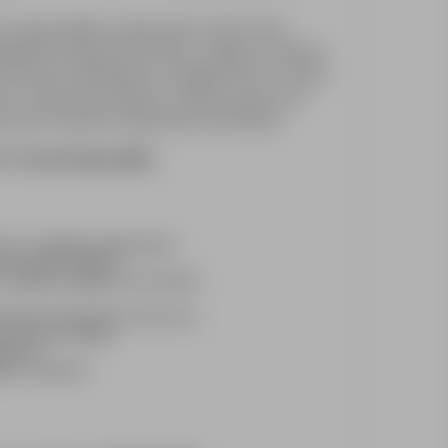
 ma swoją siedzibę w miejscowości Lommel. Firma
 globalnych producentów żywności i napojów. Pracownicy
technicznych realizowanych w zakładach firmy w Lommel,
jnym w miejscowości Bozüyük. Szkolenia mają na celu
zesnymi systemami infrastruktury przemysłowej.
 Technik Elektryk (M/K).
nymi w zakładzie produkcyjnym,
ch napraw instalacji,
nstalacje energetyczne lub wodne,
owanie infrastruktury technicznej,
rzymania instalacji,
trznym,
acji i systemów.