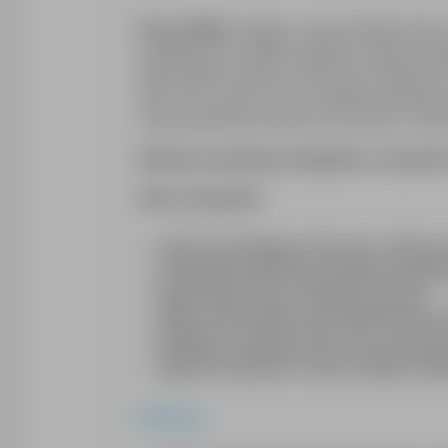
Praca w Belgii
u jednego z naszych klientów, który
specjalizuje się w produkcji opakowań szklanych dla
mają możliwość udziału w cyklicznych szkoleniach 
Genk i Pelt, a także w Turcji w zakładzie produkcy
rozwój kompetencji technicznych oraz pracę z nowoc
Aktualnie poszukujemy kandydatów na stanowisko:
Zakres obowiązków:
nadzór nad instalacjami technicznymi i elektrycz
wykonywanie przeglądów, konserwacji oraz drobny
monitorowanie pracy systemów takich jak HVAC, i
diagnozowanie usterek i reagowanie na awarie,
dbanie o bezpieczeństwo oraz prawidłowe funkcjon
współpraca z zespołem technicznym w zakresie ut
raportowanie wykonanych prac w systemie wewnę
zgłaszanie usprawnień w zakresie działania instal
Oferujemy: