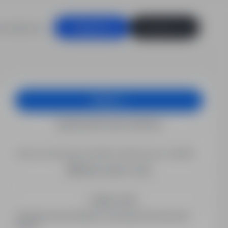
racodawców
Zaloguj się
Zarejestruj się
Aplikuj
Wyświetl numer telefonu
Chcesz otrzymywać podobne oferty pracy e-mailem?
Utwórz alert e-mail
Zapisz mnie
Zarejestrowani kandydaci otrzymują informacje jako
pierwsi.