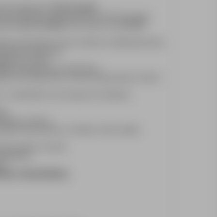
tawka podstawowa:
24,70
€ brutto/h
 wynosi 30% dla zmianydziennej oraz 35% dla zmiany
ziennej
32,11 € brutto/h
a dla zmiany nocnej
33,35 €
własny pracownika) w formie zasilenia na dedykowaną kartę
ykowaną do tego kartę,
walutowy w Polsce,
33%
wynagrodzenia rocznego brutto,
zenia rocznego brutto za okres przepracowany w danym
 z zatrudnieniem oraz przejrzyste zestawienie
ski,
walutowy w Polsce,
ostęp do dokumentów tj. kontrakty, odcinki wypłat,
anych godzin i kosztów,
trudnieniem,
ia,
owy z kartą paliwową,