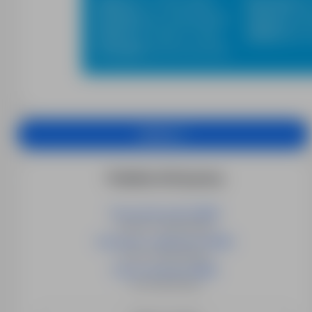
Opole
tel. 77 451 38 60
Rzeszów
tel
Racibórz
tel. 32 414 99 61
Olsztyn
tel. 
Radom
tel. 48 377 73 00
Gliwice
tel. 
Koszalin
tel. 94 721 42 35
Aplikuj
Podobne oferty pracy
Pracownik pralni (M/K)
Gingelom, Belgia/Belgia
Pakowacz, etykieciarz (M/K)
Hamont, Belgia/Belgia
Pomoc domowa (M/K)
cała Belgia/Belgia