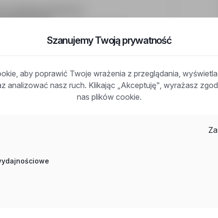
ych w środowisku produkcyjnym,
b elektromechaniki,
, turbin wiatrowych lub paneli słonecznych,
Szanujemy Twoją prywatność
klicznie),
szonych temperaturach (do 40°C),
znej,
kie, aby poprawić Twoje wrażenia z przeglądania, wyświetl
raz analizować nasz ruch. Klikając „Akceptuję", wyrażasz zg
nas plików cookie.
Za
 wydajnościowe
ycisk znajdujący się po prawej stronie
oszenia.
 danych osobowych zawartych w niniejszym