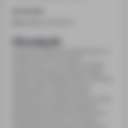
Opis stanowiska
Numer oferty:
StPr/26/0427
Obowiązki:
prowadzenie postępowań administracyjnych w
sprawach dotyczących pozwoleń
wodnoprawnych, w tym analizę i weryfikację
złożonych dokumentów, przygotowywanie
projektów decyzji administracyjnych, weryfikacje
naliczania opłat za wydanie pozwoleń
wodnooprawnych, udział w sprawach
administracyjnych prowadzonych prze komórkę
organizacyjną, prowadzenie postępowań
administracyjnych dotyczących stref ochrony
bezpośrednich ujęć wody, w tym analizę i
weryfikację dokumentów oraz przygotowanie