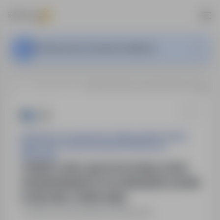
Ta oferta pracy nie jest już aktywna.
…
Zielona Góra
STARSZY SPECJALISTA W DZIALE ZGÓD WODNOPRAWNYCH W ZARZĄDZIE ZLEWNI W ZIELONEJ GÓRZE (K/M)
Państwowe Gospodarstwo Wodne Wody Polskie
Regionalny Zarząd Gospodarki Wodnej we
Wrocławiu
STARSZY SPECJALISTA W DZIALE ZGÓD
WODNOPRAWNYCH W ZARZĄDZIE ZLEWNI
W ZIELONEJ GÓRZE (K/M)
Zielona Góra
,
lubuskie
Pełny etat