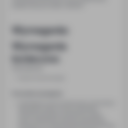
projektu decyzji, kontakt z klientem
Wymagania:
Wymagania
konieczne:
Wykształcenie:
wyższe (w tym licencjat)
Pozostałe wymagania:
wykształcenie wyższe preferowane na kierunkach:
gospodarka wodna, ochrona środowiska,
inżynieria środowiska, budownictwo wodne,
prawo, administracja, ekonomia, geografia lub
pokrewne, min. 2 lata doświadczenia zawodowego