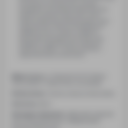
na podobnym stanowisku pracy, sprawne
posługiwanie się narzędziami pakietu MS Office,
znajomość przepisów ustaw: prawo wodne,
kodeks postępowania administracyjnego, dobra
organizacja pracy własnej, komunikatywność,
umiejętność pracy w zespole, umiejętność
wykonywania obowiązków pod presją czasu,
umiejętność redagowania pism urzędowych,
znajomość podstaw: o ochronie przyrody, o
zagospodarowaniu przestrzennym.
Miejsce pracy:
ul. Ptasia 2B, 65-514 Zielona
Góra, powiat: m. Zielona Góra, woj: lubuskie
Rodzaj umowy:
Umowa o pracę na okres próbny
Staż pracy:
lata: 2
Wymagane dokumenty:
aplikowanie wyłącznie
przez stronę internetową- zakładka kariera
przycisk APLIKUJ pod