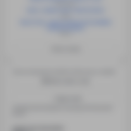
Świnoujście
LIDER / LIDERKA GRUPY MONTAŻOWEJ
Opole
NAUCZYCIEL / NAUCZYCIELKA WYCHOWANIA
PRZEDSZKOLNEGO
Słubice
Zobacz więcej
Chcesz otrzymywać podobne oferty pracy e-mailem?
Utwórz alert e-mail
Zapisz mnie
Zarejestrowani kandydaci otrzymują informacje jako
pierwsi.
PODZIEL SIĘ ZE ZNAJOMYMI