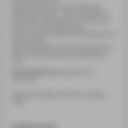
zgłoszeniemhttps://www.gov.pl/web/wody-
polskie/rzgw-wroclaw---starszy-specjalista-w-
dziale-zgod-wodnoprawnych-zz-zielona-gora-
km link do formularza aplikacyjnego:
https://system.erecruiter.pl/FormTemplates/Recruit
mentForm.aspx?
WebID=848a5d064cca49caa7bf61f455c4fecb
https://www.gov.pl/web/wody-polskie/oferty-
pracy
Sposób aplikowania:
bezpośrednio do
pracodawcy
Kliknij przycisk Aplikuj, aby poznać szczegóły
oferty
Dodatkowe informacje