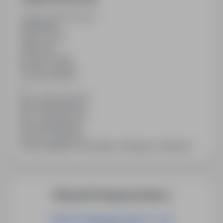
Ostatnia aktualizacja
01/08/2026
Wymiar etatu
Pełny etat
Rodzaj umowy
Na okres próbny
Liczba wakatów
1
Min. doświadczenie
Bez doświadczenia
Min. wykształcenie
Bez wykształcenia
Branża / kategoria
Praca Analityka, Praca Nauka / Edukacja / Szkolenia
Więcej ofert tego pracodawcy
INSPEKTOR/INSPEKTORKA DS. PŁAC