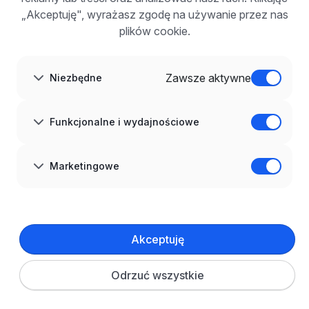
FAQ
„Akceptuję", wyrażasz zgodę na używanie przez nas
Zarejestruj się
plików cookie.
Blog dla pracodawców
O NAS
O nas
Zawsze aktywne
Niezbędne
Partnerzy
Kariera
Kontakt
Mapa strony
Funkcjonalne i wydajnościowe
Informacje korporacyjne
RODO w infoPraca.pl
JĘZYK
Marketingowe
Polski
DOŁĄCZ DO NAS
© 2008–
2026
infoPraca.pl. Wszelkie prawa zastrzeżone.
Akceptuję
INFORMACJE PRAWNE
Regulamin
Polityka prywatności
Polityka cookies
Odrzuć wszystkie
Ustawienia plików cookie