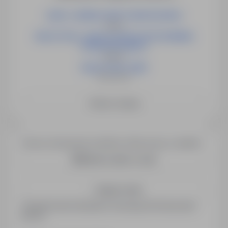
LIDER / LIDERKA GRUPY MONTAŻOWEJ
Opole
NAUCZYCIEL / NAUCZYCIELKA WYCHOWANIA
PRZEDSZKOLNEGO
Słubice
NAUCZYCIEL (K/M)
Świebodzin
Zobacz więcej
Chcesz otrzymywać podobne oferty pracy e-mailem?
Utwórz alert e-mail
Zapisz mnie
Zarejestrowani kandydaci otrzymują informacje jako
pierwsi.