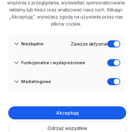
wrażenia z przeglądania, wyświetlać spersonalizowane
Dla pracodawców
Korzyści z publikacji
reklamy lub treści oraz analizować nasz ruch. Klikając
FAQ
„Akceptuję", wyrażasz zgodę na używanie przez nas
Zarejestruj się
plików cookie.
Blog dla pracodawców
O NAS
O nas
Zawsze aktywne
Niezbędne
Partnerzy
Kariera
Kontakt
Mapa strony
Funkcjonalne i wydajnościowe
Informacje korporacyjne
RODO w infoPraca.pl
JĘZYK
Marketingowe
Polski
DOŁĄCZ DO NAS
© 2008–
2026
infoPraca.pl. Wszelkie prawa zastrzeżone.
Akceptuję
INFORMACJE PRAWNE
Regulamin
Polityka prywatności
Polityka cookies
Odrzuć wszystkie
Ustawienia plików cookie