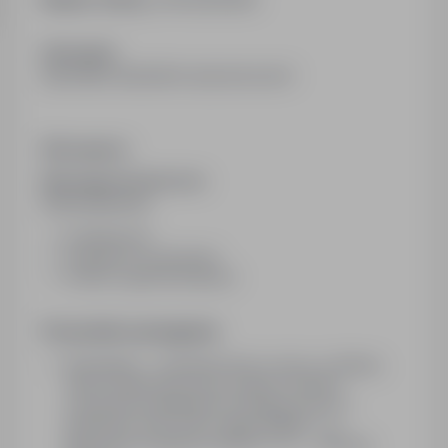
Obowiązki:
Sprzedaż atrykułów spożywczych
Wymagania:
Wymagania konieczne:
Wykształcenie:
podstawowe
zasadnicze zawodowe
średnie ogólnokształcące
Pozostałe wymagania:
Wymagania - doświadczenie w pracy w sklepie,
dobra organizacja pracy, kultura osobista,
pozytywne nastawienie do klienta. praca w
godzinach 6.00-22.00, sklep RONDO - ul:
Kościuszki. Kontakt tel: 6933****** - Nehring