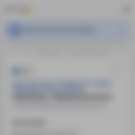
Ta oferta pracy nie jest już aktywna.
…
Iława
SPRZEDAWCA - BRANŻA SPOŻYWCZA
SKLEP SPOŻYWCZO-PRZEMYSŁOWY I MIĘSNO-
WĘDLINIARSKI ANDRZEJ NEHRING
SPRZEDAWCA - BRANŻA SPOŻYWCZA
Iława
,
warmińsko-mazurskie
Pełny etat
Opis stanowiska
Numer oferty:
StPr/26/0925