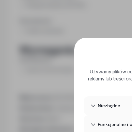
Obsługa komputera, MS Office
Wykształcenie:
średnie zawodowe
Wymagania pożądane:
Wykształcenie:
wyższe (w tym licencjat)
Używamy plików coo
reklamy lub treści o
Miejsce pracy:
66-400 Gorzów Wielkopolski, powiat
Niezbędne
Rodzaj umowy:
Umowa o pracę na czas określony
Staż pracy:
lata: 5
Funkcjonalne i
Wymagane dokumenty:
cv