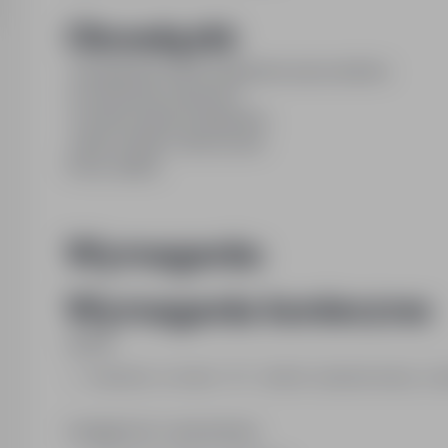
Obowiązki:
-zarządzanie harmonogramem pracowników
-koordynacje transportu
-monitorowanie przejazdów
-stały kontakt z kierowcami
Praca zdalna
Wymagania:
Wymagania konieczne:
Języki:
niemiecki, w mowie - B1 - średnio zaawansowany, w p
Umiejętności i uprawnienia: