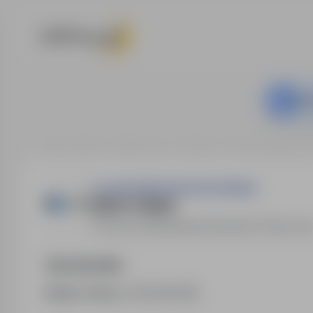
Ta o
Strona główna
Oferty pracy
Ochrona
Gorzów Wielkopols
Translift KAROLINA WOCHOWSKA
SPEDYTOR/KA
Gorzów Wielkopolski
,
lubuskie
Pełny eta
Opis stanowiska
Numer oferty:
StPr/26/0398