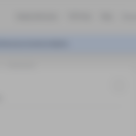
Szukaj ofert pracy
TOP Firmy
Blog
Dla p
ferta pracy nie jest już aktywna.
ki
SPEDYTOR/KA
t