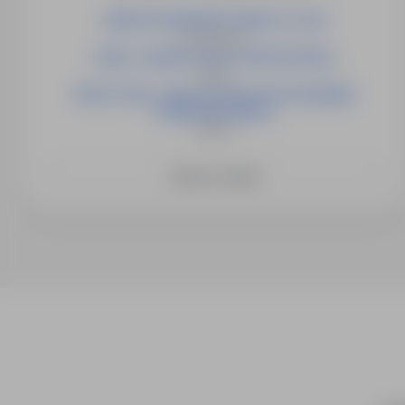
INSPEKTOR/INSPEKTORKA DS. PŁAC
Świnoujście
LIDER / LIDERKA GRUPY MONTAŻOWEJ
Opole
NAUCZYCIEL / NAUCZYCIELKA WYCHOWANIA
PRZEDSZKOLNEGO
Słubice
Zobacz więcej