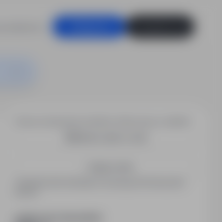
racodawców
Zaloguj się
Zarejestruj się
Chcesz otrzymywać podobne oferty pracy e-mailem?
Utwórz alert e-mail
Zapisz mnie
Zarejestrowani kandydaci otrzymują informacje jako
pierwsi.
PODZIEL SIĘ ZE ZNAJOMYMI