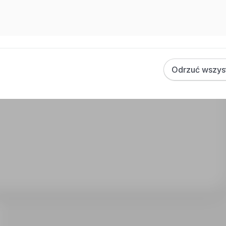
y
Odrzuć wszys