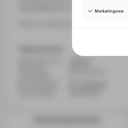
Sposób aplikowania:
bezpośrednio do pracodawc
Marketingowe
Kliknij przycisk Aplikuj, aby poznać szczegóły oferty
Dodatkowe informacje
Ostatnia aktualizacja
11/05/2026
Wymiar etatu
Pełny etat
Rodzaj umowy
Na czas określony
Liczba wakatów
1
Min. doświadczenie
Bez doświadczenia
Min. wykształcenie
Bez wykształcenia
Branża / kategoria
Praca Ochrona
Więcej ofert tego pracodawcy