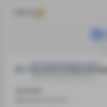
Ta o
Strona główna
Oferty pracy
Finanse
Zielona Góra
SPE
SPÓŁDZIELNIA MIESZKANIOWA "ZACISZE"
SPECJALISTA DS. KSIĘGOWOŚCI FIN
Zielona Góra
,
lubuskie
Pełny etat
Opis stanowiska
Numer oferty:
StPr/26/0415