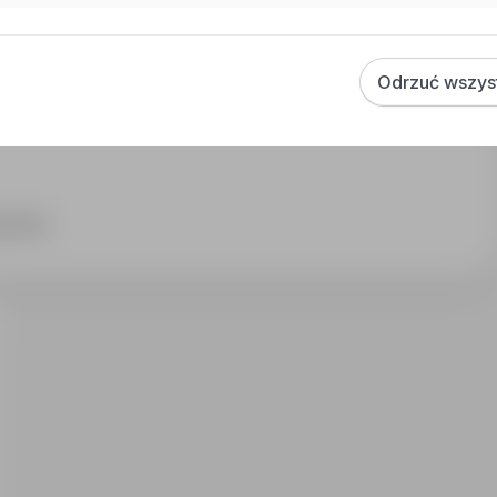
Odrzuć wszys
czenia