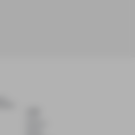
ch i
dydatom.
O NAS
O nas
Partnerzy
Kariera