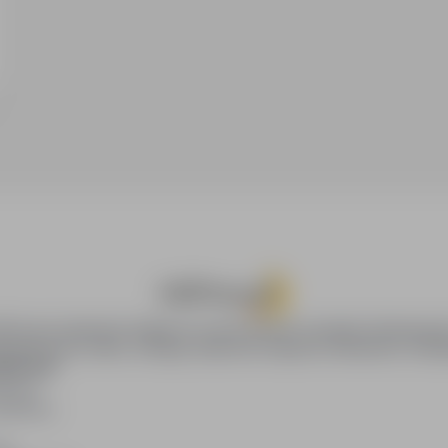
oPraca.pl zapewnia dostęp do nowoczesnych narzędzi rekrutacyjny
wania pracy online, oferując skuteczne wsparcie rekruterom i kan
DAWCÓW
awców
blikacji