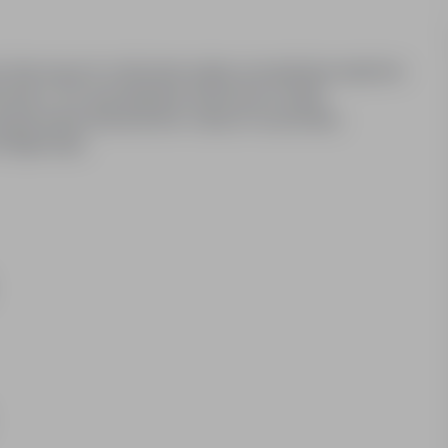
dotyczących rozliczenia ciepła, prowadzenie rejestrów
enia z US, sporządzanie okresowych analiz
zygotowanie dokumentów i danych na potrzeby
 księgowego