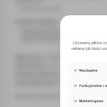
Wykształcenie:
wyższe (w tym licencjat)
Pozostałe wymagania:
wykształcenie średnie lub wyższe, doświadczenie w 
urządzeń biurowych w tym komputera oraz programów
programach komputerowych
Używamy plików coo
reklamy lub treści o
Miejsce pracy:
ul. Agrestowa 1, 65-001 Zielona Góra
Rodzaj umowy:
Umowa o pracę na okres próbny
Niezbędne
Wymagane dokumenty:
brak
Sposób aplikowania:
bezpośrednio do pracodawc
Funkcjonalne i
Kliknij przycisk Aplikuj, aby poznać szczegóły oferty
Marketingowe