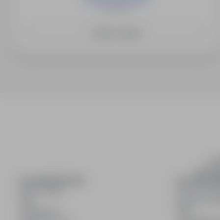
Świebodzin
Zobacz więcej
inf
wyszuki
DLA KANDYDATÓW
DLA PRACO
Pokaż oferty
Dla pracod
FAQ
Korzyści z pu
Zaloguj się
FAQ