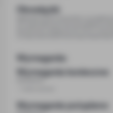
Obowiązki:
księgowanie kosztów i przychodów w szczególności 
VAT, sprawozdawczość GUS oraz podatkowe rozlicz
ekonomicznych, obsługa JPK_KR i JPK_CIT oraz pr
rocznego sprawozdania finansowego dla głównego
Wymagania:
Wymagania konieczne:
Wykształcenie:
średnie zawodowe
Wymagania pożądane: