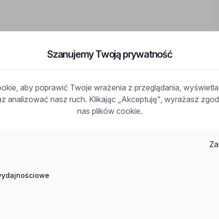
Szanujemy Twoją prywatność
pracy w księgowości, znajomość spraw księgowych, obsługa
 Excle, Word, umiejętność pracy na zintegrowanych
kie, aby poprawić Twoje wrażenia z przeglądania, wyświetl
raz analizować nasz ruch. Klikając „Akceptuję", wyrażasz zg
nas plików cookie.
, powiat: m. Zielona Góra, woj: lubuskie
Za
y
 wydajnościowe