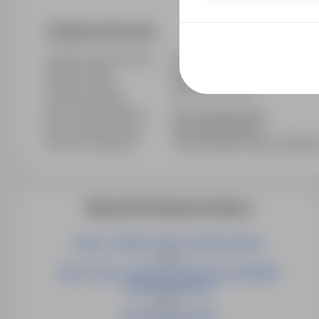
Dodatkowe informacje
Ostatnia aktualizacja
30/04/2026
Wymiar etatu
Pełny etat
Rodzaj umowy
Na okres próbny
Liczba wakatów
1
Min. doświadczenie
Bez doświadczenia
Min. wykształcenie
Bez wykształcenia
Branża / kategoria
Praca Finanse, Praca Ubezpie
Więcej ofert tego pracodawcy
LIDER / LIDERKA GRUPY MONTAŻOWEJ
Opole
NAUCZYCIEL / NAUCZYCIELKA WYCHOWANIA
PRZEDSZKOLNEGO
Słubice
NAUCZYCIEL (K/M)