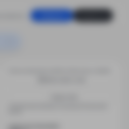
racodawców
Zaloguj się
Zarejestruj się
Chcesz otrzymywać podobne oferty pracy e-mailem?
Utwórz alert e-mail
Zapisz mnie
Zarejestrowani kandydaci otrzymują informacje jako
pierwsi.
PODZIEL SIĘ ZE ZNAJOMYMI