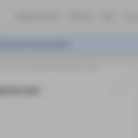
Szukaj ofert pracy
TOP Firmy
Blog
Dla p
ferta pracy nie jest już aktywna.
CJALISTA DS. KSIĘGOWOŚCI FINANSOWEJ (K/M)
ANSOWEJ (K/M)