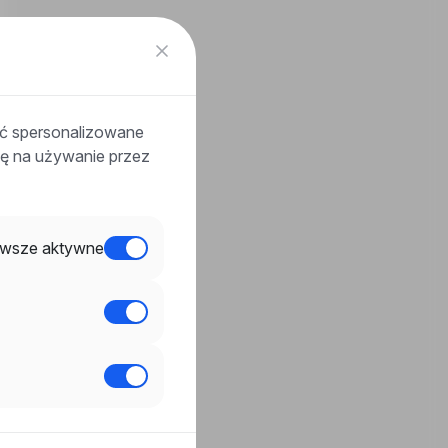
ać spersonalizowane
odę na używanie przez
wsze aktywne