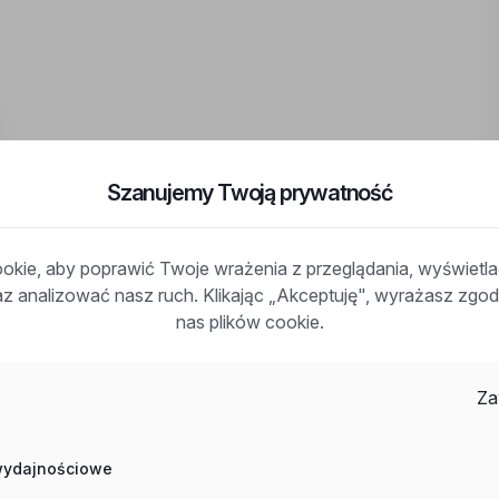
Szanujemy Twoją prywatność
kie, aby poprawić Twoje wrażenia z przeglądania, wyświetl
raz analizować nasz ruch. Klikając „Akceptuję", wyrażasz zg
nas plików cookie.
u
Za
ki, woj: lubelskie
 wydajnościowe
codawcy