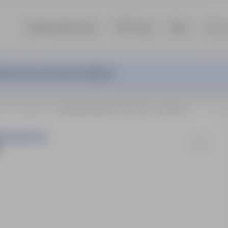
Szukaj ofert pracy
TOP Firmy
Blog
Dla p
ferta pracy nie jest już aktywna.
owie
Piotrowice
SPAWACZ MAG-135 LUB TIG- 138 K/M
DZIALNOŚCIĄ