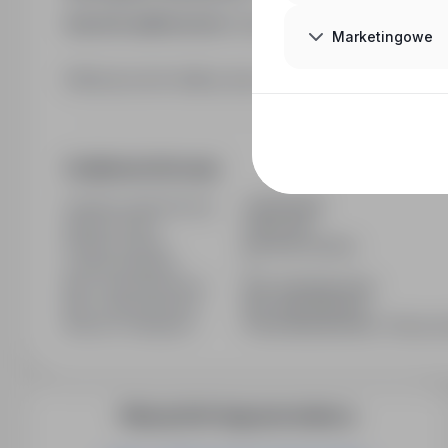
Sposób aplikowania:
bezpośrednio do pracodawc
Marketingowe
Kliknij przycisk Aplikuj, aby poznać szczegóły oferty
Dodatkowe informacje
Ostatnia aktualizacja
02/06/2026
Wymiar etatu
Pełny etat
Rodzaj umowy
Na okres próbny
Liczba wakatów
1
Min. doświadczenie
Bez doświadczenia
Min. wykształcenie
Bez wykształcenia
Branża / kategoria
Praca Budownictwo / Praca na 
Więcej ofert tego pracodawcy