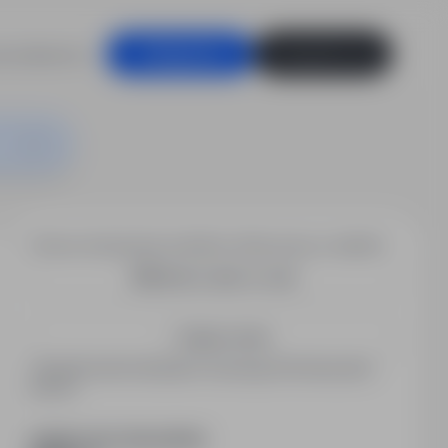
racodawców
Zaloguj się
Zarejestruj się
Chcesz otrzymywać podobne oferty pracy e-mailem?
Utwórz alert e-mail
Zapisz mnie
Zarejestrowani kandydaci otrzymują informacje jako
pierwsi.
PODZIEL SIĘ ZE ZNAJOMYMI