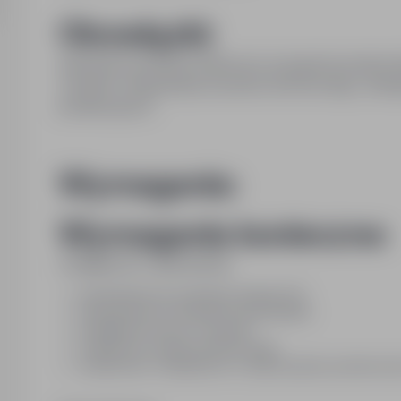
Obowiązki:
spawanie konstrukcji stalowych; przygotowywanie el
czytanie i interpretacja wysunku technicznego, obsł
produkcyjnych
Wymagania:
Wymagania konieczne:
Umiejętności i uprawnienia:
Uprawnienia do spawania metodą TIG
Uprawnienia do spawania metodą MAG
umiejętność pracy w zespole
znajomość rysunku technicznego
sumienność i dokładność w wykonywaniu powierzon