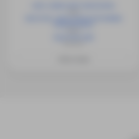
LIDER / LIDERKA GRUPY MONTAŻOWEJ
Opole
NAUCZYCIEL / NAUCZYCIELKA WYCHOWANIA
PRZEDSZKOLNEGO
Słubice
NAUCZYCIEL (K/M)
Świebodzin
Zobacz więcej