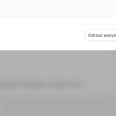
y
Odrzuć wszys
budowie, Praca Instalacje / Utrzymanie / Serwis