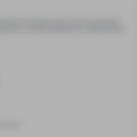
ementów do spawania (cięcia, wiercenia, szlifowania),
uga maszyn i urządzeń spawalniczych, realizacja zaleceń
ych zadań