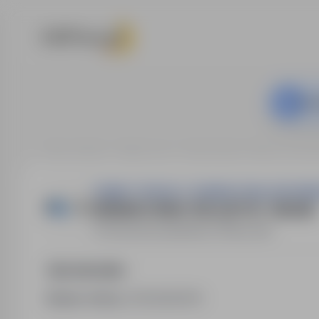
Ta o
Strona główna
Oferty pracy
Budownictwo / Praca na bud
"EDBAK" SPÓŁKA Z OGRANICZONĄ ODPOWIE
SPAWACZ MAG-135 LUB TIG- 138 K/M
Piotrowice
,
lubelskie
Pełny etat
Opis stanowiska
Numer oferty:
StPr/26/0978