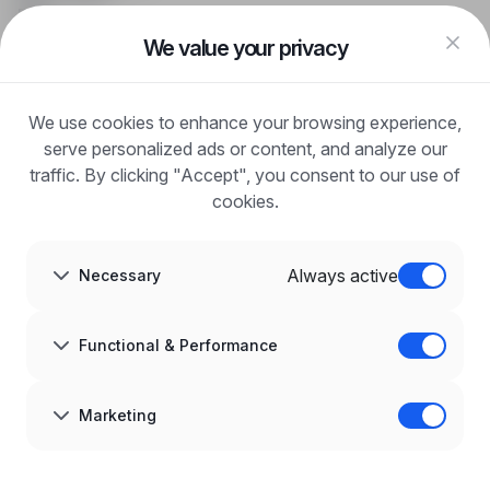
FAQ
Log in
We value your privacy
Register
Blog
FOR EMPLOYERS
We use cookies to enhance your browsing experience,
For employers
Benefits of publication
serve personalized ads or content, and analyze our
FAQ
traffic. By clicking "Accept", you consent to our use of
Register
cookies.
Blog for Employers
ABOUT US
About us
Always active
Necessary
Partners
Career
Contact
Sitemap
Functional & Performance
Corporate information
GDPR at infoPraca.pl
LANGUAGE
Marketing
English
JOIN US