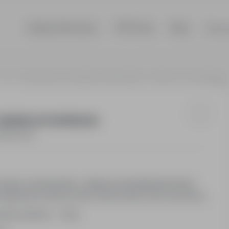
Szukaj ofert pracy
TOP Firmy
Blog
Dla p
Toruń
Regionalny przedstawiciel handlowy - łożyska i art. techniczne
ożyska i art. techniczne
Pełny etat
o miejsca zamieszkania, dlatego kandydatka/kandydat
ganizacji, tak aby umieć wykorzystać swój czas pracy.
in dziennie - 1 etat.