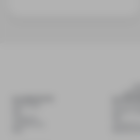
inf
wyszuki
DLA KANDYDATÓW
DLA PRACO
Pokaż oferty
Dla pracod
FAQ
Korzyści z pu
Zaloguj się
FAQ
Zarejestruj się
Zarejestruj s
Blog
Blog dla pr