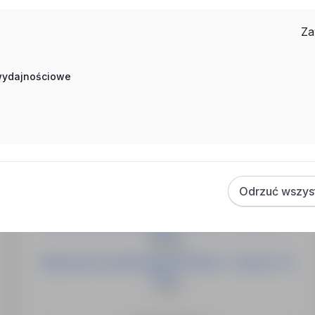
Za
 Sprzedaż - Account Management, Praca Sprzedaż -
 wydajnościowe
Więcej ofert tego pracodawcy
Regionalny przedstawiciel handlowy - łożyska i art.
Odrzuć wszys
techn...
Płock, Warszawa
Regionalny przedstawiciel handlowy - łożyska i art.
techn...
Wrocław
Regionalny przedstawiciel handlowy - łożyska i art.
techn...
Lublin