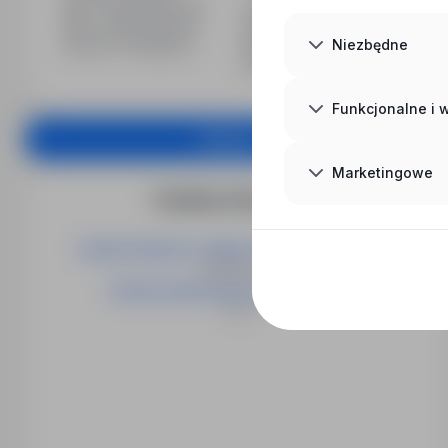
Min. doświadczenie
1 rok
Min. wykształcenie
Średnie zawodowe
Niezbędne
Branża / kategoria
Praca Obsługa klienta, Praca
Przedstawiciele handlowi
Funkcjonalne i
Aplikuj
Marketingowe
Podobne oferty pracy
PRZEDSTAWICIEL HANDLOWY (K/M) (NR 1334)
Bydgoszcz
PRZEDSTAWICIEL/KA HANDLOWY/WA
Toruń