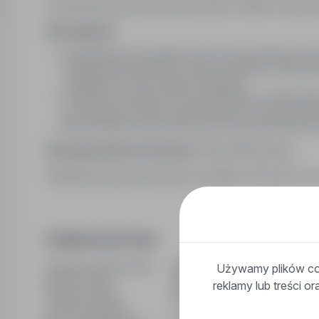
Do dyspozycji samochód, komputer i telefon służbo
Wymagania:
Kandydatka lub kandydat musi być komunikatywny, ła
podtrzymywania dobrych relacji z klientami. Jednocz
i zakładów w swoim regionie działania.
Powinien też zapoznać się asortymentem i zastosowa
szczególności łożysk, pasów klinowych, simmeringów, ta
Musi posiadać prawo jazdy kat B oraz wskazana jest 
Wynagrodzenie docelowe
7000-8500 brutto.
Zainteresowanych prosimy o kontakt Tel. 510******
Dodatkowe informacje
Ostatnia aktualizacja
20/06/2026
Używamy plików coo
Wymiar etatu
Pełny etat
reklamy lub treści o
Rodzaj umowy
Na czas nieokreślony
Liczba wakatów
1