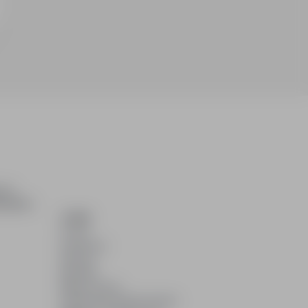
ch i
dydatom.
O NAS
O nas
Partnerzy
Kariera
Kontakt
Mapa strony
Informacje korporacyjne