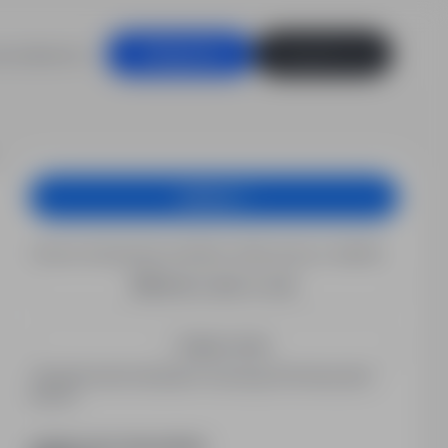
racodawców
Zaloguj się
Zarejestruj się
Aplikuj
Chcesz otrzymywać podobne oferty pracy e-mailem?
Utwórz alert e-mail
Zapisz mnie
Zarejestrowani kandydaci otrzymują informacje jako
pierwsi.