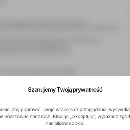
wy.
two nawiązujący kontakty, posiadać zdolność
eśnie powinien dobrze orientować się w rynku przedsiębiorstw
niem produktów oferowanych przez naszą firmę, a w
rcz do cięcia profili metalowych... .
umiejętność pracy w programie Excel.
 lub za pomocą przycisku "aplikuj".
Szanujemy Twoją prywatność
kie, aby poprawić Twoje wrażenia z przeglądania, wyświetl
raz analizować nasz ruch. Klikając „Akceptuję", wyrażasz zg
nas plików cookie.