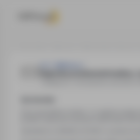
Strona główna
Oferty pracy
Obsługa klienta
Bydgoszcz, 
P.H.T. OMEGA Sp. K.
Regionalny przedstawiciel handlowy - ł
Bydgoszcz, Toruń
,
kujawsko-pomorskie
Opis stanowiska
Praca samodzielna w terenie, tj. w regionie swojeg
powinien wykazywać się dużymi zdolnościami samoor
Zatrudnienie na UMOWĘ ZLECENIE w wymiarze 8 godz