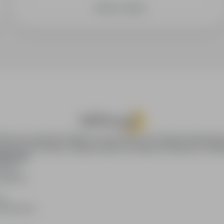
Zobacz więcej
oPraca.pl zapewnia dostęp do nowoczesnych narzędzi rekrutacyjny
wania pracy online, oferując skuteczne wsparcie rekruterom i kan
DAWCÓW
awców
blikacji
ię
acodawców