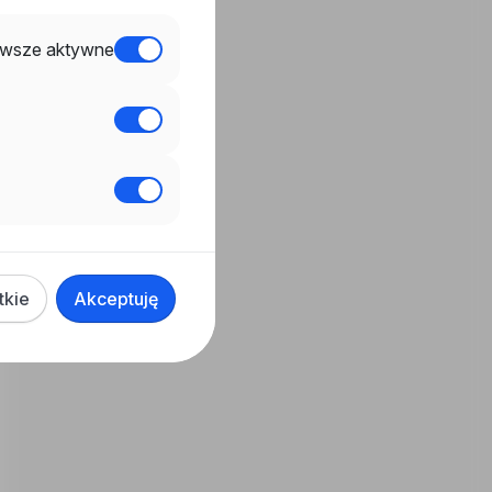
wsze aktywne
tkie
Akceptuję