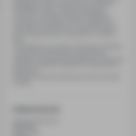
pedagogiczne Zakres obowiązków: prowadzenie
indywidualnych zajęć z dziećmi posiadującymi
orzeczenie o potrzebie kształcenia specjalnego,
wczesnego wspomagania rozwoju, współpraca ze
specjalistami, wychowawcami i rodzicami Oferujemy:
pracę w miłej atmosferze, zatrudnienie na umowie o
pracę
Twoja aplikacja musi zawierać (dokumenty niezbędne):
CV, dokumenty potwierdzające wykształcenie,
kwalifikacje, przygotowanie pedagogiczne Dołącz jeśli
posiadasz (dokumenty dodatkowe): zaświadczenie o
niekaralności
Wymagane dokumenty aplikacyjne prosimy przesyłać
na adres:
Dodatkowe informacje
Ostatnia aktualizacja
15/06/2026
Wymiar etatu