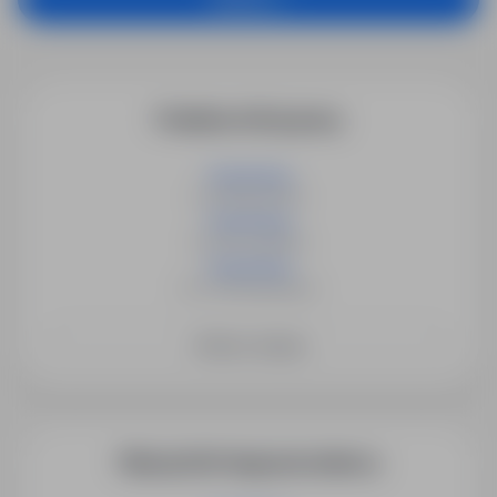
Podobne oferty pracy
Psycholog
42-283 Boronów
Psycholog
42-253 Lusławice
Psycholog
42-270 Rzerzęczyce
Zobacz więcej
Więcej ofert tego pracodawcy