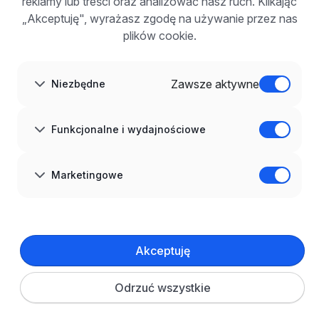
reklamy lub treści oraz analizować nasz ruch. Klikając
FAQ
„Akceptuję", wyrażasz zgodę na używanie przez nas
Zarejestruj się
plików cookie.
Blog dla pracodawców
O NAS
O nas
Zawsze aktywne
Niezbędne
Partnerzy
Kariera
Kontakt
Mapa strony
Funkcjonalne i wydajnościowe
Informacje korporacyjne
RODO w infoPraca.pl
JĘZYK
Marketingowe
Polski
DOŁĄCZ DO NAS
© 2008–
2026
infoPraca.pl. Wszelkie prawa zastrzeżone.
Akceptuję
INFORMACJE PRAWNE
Regulamin
Polityka prywatności
Polityka cookies
Odrzuć wszystkie
Ustawienia plików cookie