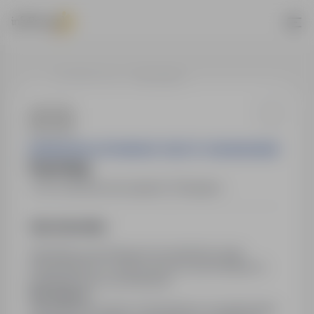
…
42-283 Boronów
Psycholog
PRZEDSZKOLE PRYWATNE "KRZYŚ" W BORONOWIE
Psycholog
42-283 Boronów
,
śląskie
Obojętne
Opis stanowiska
Zatrudnimy psychologa do prowadzenia zajęć
indywidualnych w ramach pomocy psychologiczno-
pedagogicznej w przedszkolu.
Wymagania:
wykształcenie wyższe w kierunkowe, przygotowanie