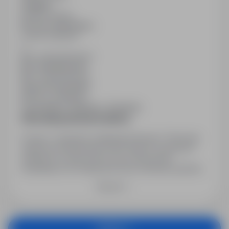
Obojętne
Rodzaj umowy
Na czas nieokreślony
Liczba wakatów
1
Min. doświadczenie
Bez doświadczenia
Min. wykształcenie
Wyższe licencjackie
Branża / kategoria
Praca Nauka / Edukacja / Szkolenia
Informacja prawna pracodawcy
Prosimy o dopisanie następującej klauzuli: "Wyrażam
zgodę na przetwarzanie moich danych osobowych
zawartych w mojej ofercie pracy dla potrzeb
niezbędnych do realizacji procesu rekrutacji zgodnie z
ustawą z dnia 29 sierpnia 1997 r. o ochronie danych
Rozwiń
osobowych (tekst jednolity: Dz. U. z 2016 r., poz. 922.)."
Aplikuj