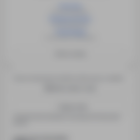
Psycholog
66-200 Świebodzin
Pedagog specjalny
66-200 Świebodzin
Tyflopedagog
31-152 Kraków-Śródmieście
Zobacz więcej
Chcesz otrzymywać podobne oferty pracy e-mailem?
Utwórz alert e-mail
Zapisz mnie
Zarejestrowani kandydaci otrzymują informacje jako
pierwsi.
PODZIEL SIĘ ZE ZNAJOMYMI