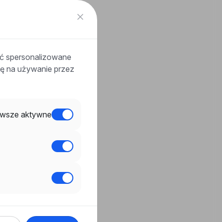
ać spersonalizowane
odę na używanie przez
wsze aktywne