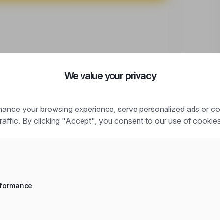
We value your privacy
ym (wymagana u jednej osoby w parze)
ance your browsing experience, serve personalized ads or co
warunek konieczny)
traffic. By clicking "Accept", you consent to our use of cookies
ina )
rformance
 w każdy weekend