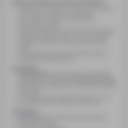
ZAKRES OBOWIĄZKÓW
ZAKRES OBOWIĄZKÓW:
Produkcja ram okiennych z tworzywa sztucznego w
nowoczesnym środowisku produkcyjnym
Praca zgodnie z planem, w porozumieniu z
kierownikiem produkcji
Obsługa wysokiej jakości maszyn (nie jest wymagana
znajomość programowania) – praca jako operator
Dokładne, jakościowe i estetyczne wykonywanie
zadań
Przestrzeganie zasad bezpieczeństwa i dbanie o
porządek na stanowisku pracy
WYMAGANIA:
PODSTAWOWA
znajomość języka holenderskiego,
angielskiego lub niemieckiego
(warunek konieczny)
Mile widziane doświadczenie w środowisku produkcji
technicznej
Ze względów bezpieczeństwa wzrost min. 175 cm
Gotowość do pracy w systemie 1-zmianowym
ZAPEWNIAMY:
Umowę o pracę
z holenderskimi pracodawcami
Pełny pakiet socjalny