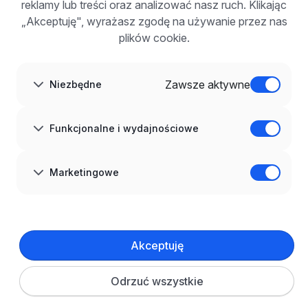
Korzyści z publikacji
reklamy lub treści oraz analizować nasz ruch. Klikając
FAQ
„Akceptuję", wyrażasz zgodę na używanie przez nas
Zarejestruj się
plików cookie.
Blog dla pracodawców
O NAS
O nas
Zawsze aktywne
Niezbędne
Partnerzy
Kariera
Kontakt
Mapa strony
Funkcjonalne i wydajnościowe
Informacje korporacyjne
RODO w infoPraca.pl
JĘZYK
Marketingowe
Polski
DOŁĄCZ DO NAS
© 2008–
2026
infoPraca.pl. Wszelkie prawa zastrzeżone.
Akceptuję
INFORMACJE PRAWNE
Regulamin
Polityka prywatności
Polityka cookies
Odrzuć wszystkie
Ustawienia plików cookie