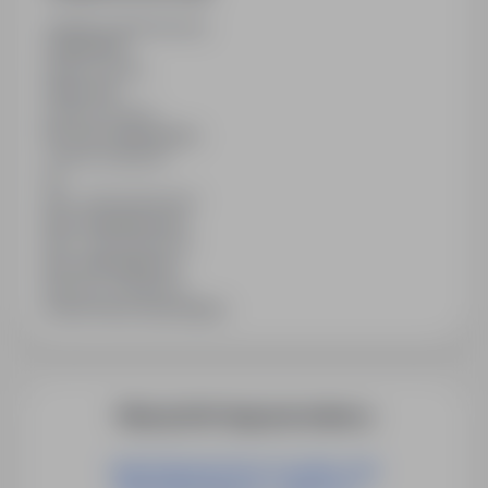
Ostatnia aktualizacja
13/06/2026
Wymiar etatu
Pełny etat
Rodzaj umowy
Na czas nieokreślony
Liczba wakatów
10
Min. doświadczenie
Bez doświadczenia
Min. wykształcenie
Bez wykształcenia
Branża / kategoria
Praca Praca na produkcji
Więcej ofert tego pracodawcy
MONTER/ELEKTRYK/ ŚLUSARZ LINII