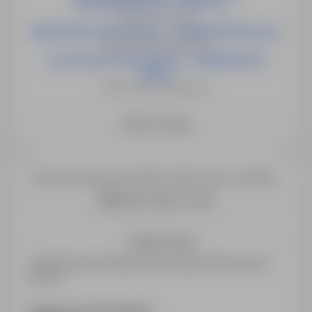
NAPOWIETRZNYCH - OKOLICE L...
Niemcy, ok. Lipska
MALARZ BEZ ZNAJOMOŚCI J. NIEMIECKIEGO(m/k/n)
Niemcy, Różne lokalizacje
STOLARZ BEZ ZNAJOMOŚCI J. NIEMIECKIEGO
(m/k/n)
Niemcy, Różne lokalizacje
Zobacz więcej
Chcesz otrzymywać podobne oferty pracy e-mailem?
Utwórz alert e-mail
Zapisz mnie
Zarejestrowani kandydaci otrzymują informacje jako
pierwsi.