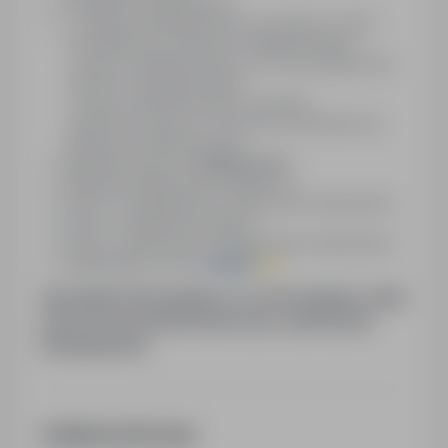
Atrakcyjne wynagrodzenie
- osoby bez doświadczenia na produkcji: ok 490
euro/tydzień (po odliczeniu zakwaterowania)
- osoby z doświadczeniem: ok. 515 euro/tydzień (po
odliczeniu zakwaterowania)
- osoby z doświadczeniem w montażu
okien/drzwi+okucia: ok. 535-550 euro/tydzień (po
odliczeniu zakwaterowania)
Możliwość pracy w
nadgodzinach
Możliwość aplikacji bez wysłania CV
Pomoc w przygotowaniu i tłumaczeniu dokumentów
Pomoc w organizacji wyjazdu
Pomoc w tłumaczeniu i przygotowaniu dokumentów
Stałą opiekę ze strony
Impact
Job
Uprzejmie informujemy, że zastrzegamy sobie
prawo do kontaktowania się z wybranymi
kandydatami.
Dodatkowe informacje