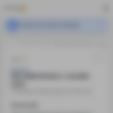
Ta oferta pracy nie jest już aktywna.
…
Enschede, Holandia
PRACOWNIK PRODUKCJI - HOLANDIA (m/k/n)
ImpactJob
PRACOWNIK PRODUKCJI - HOLANDIA
(m/k/n)
Enschede, Holandia
,
zagranica
Pełny etat
Opis stanowiska