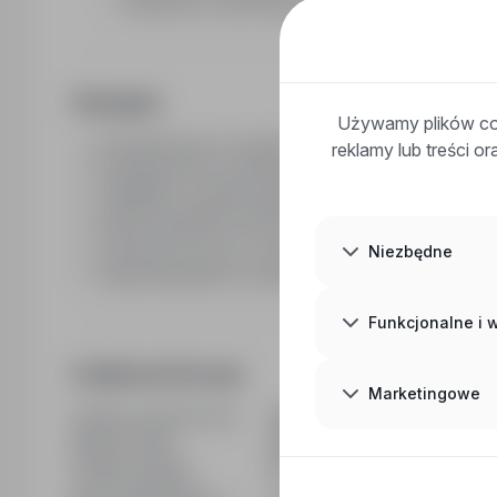
Możliwość rozpoczęcia pracy od zaraz
Wymagania
Używamy plików coo
Doświadczenie na podobnym stanowisku w obróbce me
reklamy lub treści o
Doświadczenie w obróbce metalu i pracy z narzędziami 
Umiejętność czytania dokumentacji technicznej,
Znajomość języka niemieckiego na poziomie komuni
Prawo jazdy kat. B oraz własny samochód do codzie
Niezbędne
Gotowość do pracy w systemie dwuzmianowym i za gr
Odpowiedzialność, samodzielność i umiejętność prac
Funkcjonalne i
Dodatkowe informacje
Marketingowe
Ostatnia aktualizacja
15/06/2026
Wymiar etatu
Pełny etat
Rodzaj umowy
Na czas nieokreślony
Liczba wakatów
4