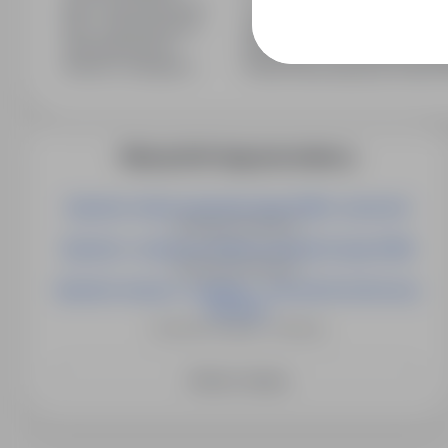
Min. doświadczenie
1 rok
Min. wykształcenie
Zasadnicze zawodowe
Wynagrodzenie
18 000PLN - 20 000PLN / Miesi
Branża / kategoria
Praca Praca fizyczna, Praca P
Więcej ofert tego pracodawcy
Operator robota spawalniczego KUKA- pomocnik
Schwabsoien Niemcy
Operator / ustawiacz Robota spawalniczego KUKA
Schwabsoien Niemcy
Operator maszyn i urządzeń - Pracownik techniczny
od zaraz
Henstedt-Ulzburg - Hamburg
Zobacz więcej