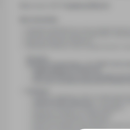
Miejsce pracy: 86179
Augsburg (Niemcy)
Opis stanowiska:
Gratowanie elementów przy użyciu narzędzi ręcznyc
Obróbka powierzchni poprzez piaskowanie i śrutowan
Wiercenie elementów metalowych,
Szlifowanie metali przy użyciu narzędzi ręcznych i ma
Oferujemy:
Atrakcyjne wynagrodzenie - min. 2900 € netto mie
Stawka godzinowa 15,69€ brutto
400€ netto Miesięczna dieta netto jako zwrot 
30 € netto za przepracowany dzień Dodatek 
​Dodatkowo
Dodatki za nadgodziny (+25% do stawki godzinow
Zakwaterowanie zapewnione
- koszt zależny o
Umowa na niemieckich warunkach zatrudnienia
Długofalowa współpraca w stabilnej firmie
Ubezpieczenie zdrowotne i emerytalne
Pomoc przy meldunku, dokumentach i formalnośc