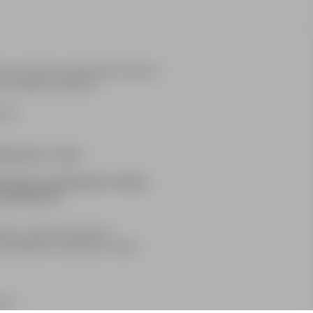
h oraz maszyn zautomatyzowanych,
ie kulkami szklanymi,
szyn.
sięcznie, w tym:
kosztów za dojazdy do rodziny
mieszkaniowy
ej), za pracę zmianową
d standardu potrącany z diety
iach