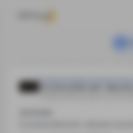
Ta o
Strona główna
Oferty pracy
Praca fizyczna
Augsburg (N
Perspektiva Doradztwo Personalne & Outsou
Pracownik obróbki metali - szlifowani
Augsburg (Niemcy)
,
zagranica
Pełny etat
Opis stanowiska
Pracownik obróbki metali - szlifowanie, wierce