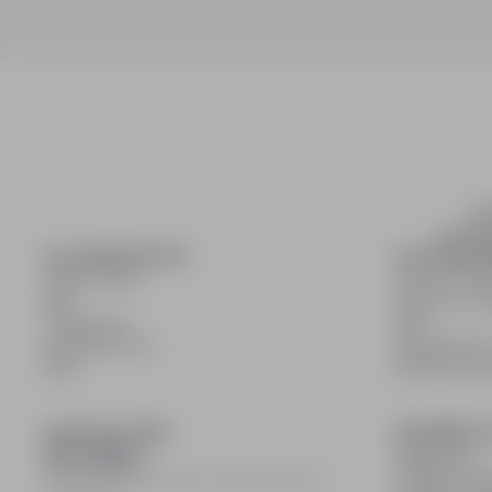
inf
wyszuki
DLA KANDYDATÓW
DLA PRACO
Pokaż oferty
Dla pracod
FAQ
Korzyści z pu
Zaloguj się
FAQ
Zarejestruj się
Zarejestruj s
Blog
Blog dla pr
DOŁĄCZ DO NAS
INFORMACJ
Regulamin
Polityka pry
© 2008–
2026
infoPraca.pl. Wszelkie prawa