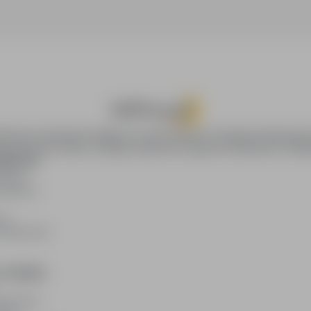
oPraca.pl zapewnia dostęp do nowoczesnych narzędzi rekrutacyjny
wania pracy online, oferując skuteczne wsparcie rekruterom i kan
DAWCÓW
awców
blikacji
ię
acodawców
E PRAWNE
watności