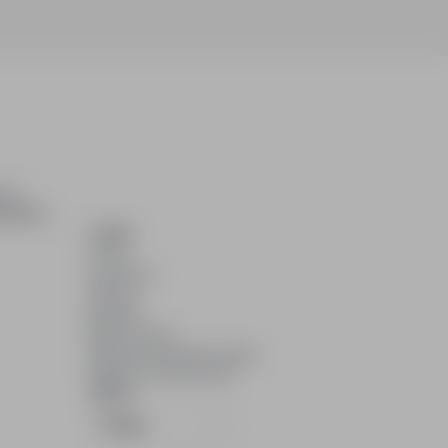
ch i
dydatom.
O NAS
O nas
Partnerzy
Kariera
Kontakt
Mapa strony
Informacje korporacyjne
RODO w infoPraca.pl
JĘZYK
Polski