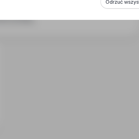
Odrzuć wszys
ęcznie (Brutto)
raca na produkcji