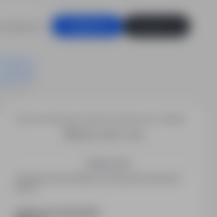
racodawców
Zaloguj się
Zarejestruj się
zowanie
Chcesz otrzymywać podobne oferty pracy e-mailem?
Utwórz alert e-mail
Zapisz mnie
Zarejestrowani kandydaci otrzymują informacje jako
pierwsi.
PODZIEL SIĘ ZE ZNAJOMYMI