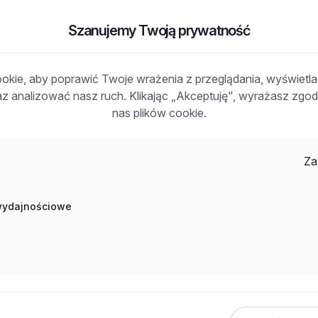
Szanujemy Twoją prywatność
kie, aby poprawić Twoje wrażenia z przeglądania, wyświetl
tali i obróbce powierzchniowej,
raz analizować nasz ruch. Klikając „Akceptuję", wyrażasz zg
szlifierskimi ręcznymi (np. szlifierka kątowa, palcowa),
nas plików cookie.
katywnym,
nnego dojazdu do pracy,
Za
anicą od zaraz,
y w zespole.
 wydajnościowe