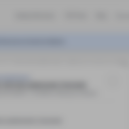
Szukaj ofert pracy
TOP Firmy
Blog
Dla p
ferta pracy nie jest już aktywna.
iemcy)
Pracownik obróbki metali - szlifowanie, wiercenie, piaskowanie, fa
rcing Services
e, wiercenie, piaskowanie, fazowanie
18 000PLN - 20 000PLN / Miesięcznie (Brutto)
nie, piaskowanie, fazowanie