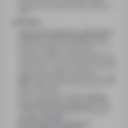
Znajomość języka oraz uprawnienia na wózki
widłowe nie są wymagane ale będą dodatkowym
atutem
OFERUJEMY:
Umowę o pracę na pełny etat -> gwarantowana
ilość godzin + możliwość nadgodzin (+25%)
Legalne zatrudnienie na terenie Niemiec (druk A1,
karta EKUZ, dodatkowe ubezpieczenie
zdrowotne), podatek od 1 dnia odprowadzany do
niemieckiego urzędu skarbowego (Agencja oferuje
również pomoc w rocznym rozliczeniu i odzyskaniu
znacznej części podatku dochodowego)
Stawka
PODSTAWOWA godzinowa dzienna:
17,50
EUR
+ dodatkowo premie wydajnościowe (wzrost
stawki do 18,50 EUR)
Stawka za nadgodziny lub pracę w godzinach
nocnych (gdyby takowa wystąpiła):
21,87 EUR
Prognozowane średnie zarobki netto
(na rękę,
czyli po wszystkich potrąceniach) na miesiąc to
:
ok. 2.200 - 2.800 EUR
Premia frekwencyjna 150 EUR netto