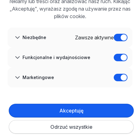
Korzyści z publikacji
reklamy lub treści oraz analizować nasz ruch. Klikając
FAQ
„Akceptuję", wyrażasz zgodę na używanie przez nas
Zarejestruj się
plików cookie.
Blog dla pracodawców
O NAS
O nas
Zawsze aktywne
Niezbędne
Partnerzy
Kariera
Kontakt
Mapa strony
Funkcjonalne i wydajnościowe
Informacje korporacyjne
RODO w infoPraca.pl
JĘZYK
Marketingowe
Polski
DOŁĄCZ DO NAS
© 2008–
2026
infoPraca.pl. Wszelkie prawa zastrzeżone.
Akceptuję
INFORMACJE PRAWNE
Regulamin
Polityka prywatności
Polityka cookies
Odrzuć wszystkie
Ustawienia plików cookie