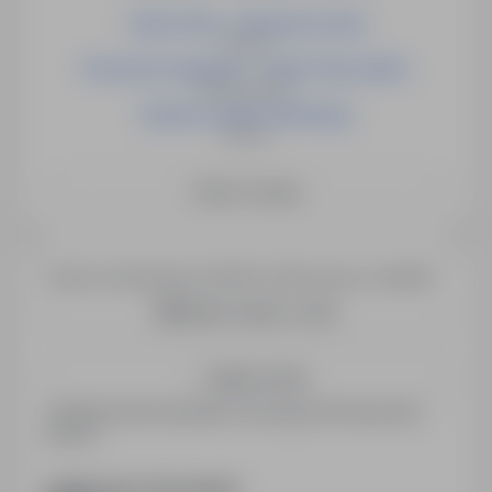
Order Picker - Komisjoner (k/m)
Niemcy
Pracownik magazynu - Order Picker, Berlin
Niemcy, Berlin
Operator wózka widłowego
Niemcy
Zobacz więcej
Chcesz otrzymywać podobne oferty pracy e-mailem?
Utwórz alert e-mail
Zapisz mnie
Zarejestrowani kandydaci otrzymują informacje jako
pierwsi.
PODZIEL SIĘ ZE ZNAJOMYMI