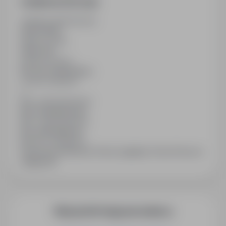
Dodatkowe informacje
Ostatnia aktualizacja
05/07/2026
Wymiar etatu
Pełny etat
Rodzaj umowy
Na czas nieokreślony
Liczba wakatów
1
Min. doświadczenie
Bez doświadczenia
Min. wykształcenie
Bez wykształcenia
Branża / kategoria
Praca Praca fizyczna, Praca Logistyka, Praca Praca na
magazynie
Więcej ofert tego pracodawcy