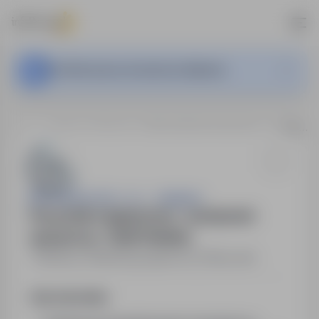
Ta oferta pracy nie jest już aktywna.
…
Niemcy, Oldenburg
Pracownik magazynowy - asortyment spożywczy - Dział Chłodnia
MG Solutions Sp. z o.o. - magazyn
Pracownik magazynowy - asortyment
spożywczy - Dział Chłodnia
Niemcy, Oldenburg
,
zagranica
Pełny etat
Opis stanowiska