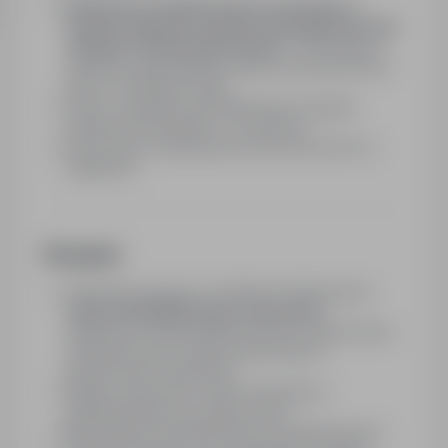
Realizacja i kompletowanie zamówień na
terenie magazynu spożywczego (głównie dział
chłodnia z minusowymi temp.)
- Pracodawca
zapewnia odpowiednią odzież przeznaczoną do
pracy w chłodnych temp
Praca z zestawem słuchawkowym (w języku
polskim lub niemieckim - do wyboru)
Inne proste i powtarzalne prace pomocnicze w
magazynie
Wymagania
Gotowość do pracy w systemie zmianowym
w
dziale CHŁODNIA (temp. minusowe)
-
zapewniona odpowiednia termiczna odzież która
umożliwia pracę w pełni komfortowych i
bezpiecznych warunkach
Własny samochód w celach dojazdów z
zakwaterowania do miejsca pracy
Mile widziane doświadczenia w podobnej pracy