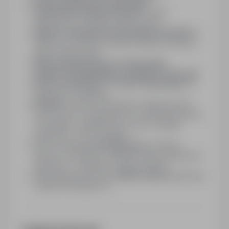
Premia świąteczna i wakacyjna!
Zapewnione zakwaterowanie
w pełni
wyposażone w pobliżu miejsca pracy
Opłata za zakwaterowanie jedynie 100 EUR
za
miesiąc przy pełnym przepracowanym miesiącu i
braku nieobecności
Pełne wynagrodzenie za wolny dzień
świąteczny wypadający w tygodniu roboczym
Praca w systemie 1-,2- lub 3-zmianowym
(w
zależności od grafiku)
Dodatki
za pracę w godzinach nadliczbowych
oraz nocnych, możliwa praca w weekendy (praca
w niedzielę – dodatek 50%, praca w święta
niemieckie - 100% dodatek)
Pomoc polskiego
Koordynatora
na miejscu
(pomoc w szkolenie, zakwaterowaniu i bieżących
sprawach) - szkolenie w języku polskim!
Odpowiednią termiczną
odzież roboczą
zapewnia
w pełni Pracodawca (!)