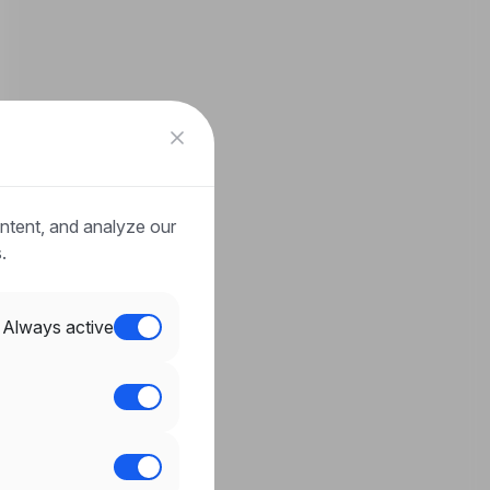
ntent, and analyze our
.
Always active