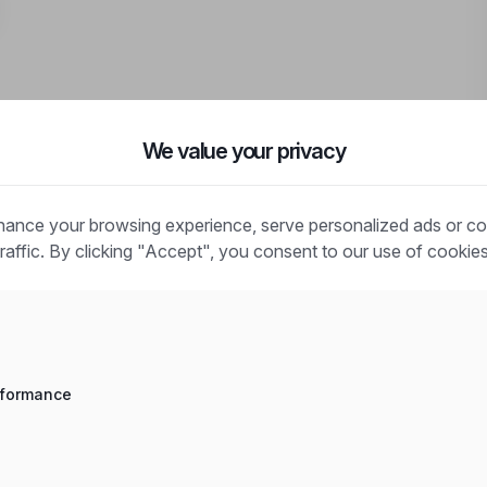
We value your privacy
doświadczenie zawodowe w obsłudze wózków widłowych
ance your browsing experience, serve personalized ads or co
traffic. By clicking "Accept", you consent to our use of cookies
t: kwidzyński, woj: pomorskie
y
rformance