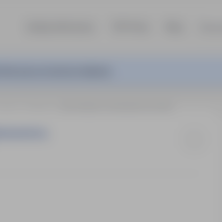
Szukaj ofert pracy
TOP Firmy
Blog
Dla p
ferta pracy nie jest już aktywna.
sklepie
Białystok
PRACOWNIK GOSPODARCZY (K/M)
DZIALNOŚCIĄ