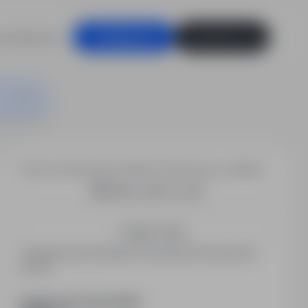
racodawców
Zaloguj się
Zarejestruj się
Chcesz otrzymywać podobne oferty pracy e-mailem?
Utwórz alert e-mail
Zapisz mnie
Zarejestrowani kandydaci otrzymują informacje jako
pierwsi.
PODZIEL SIĘ ZE ZNAJOMYMI