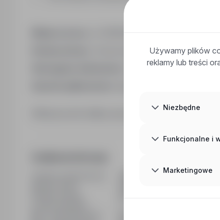
Miejsce pracy:
ul. KOMUNALNA 11, 15-197 Białystok,
Używamy plików coo
Rodzaj umowy:
Umowa zlecenie / Umowa o świadc
reklamy lub treści o
Wymagane dokumenty:
CV
Sposób aplikowania:
bezpośrednio do pracodawc
Niezbędne
Kliknij przycisk Aplikuj, aby poznać szczegóły oferty
Funkcjonalne i
Dodatkowe informacje
Marketingowe
Ostatnia aktualizacja
08/05/2026
Wymiar etatu
Pełny etat
Rodzaj umowy
Na czas nieokreślony
Liczba wakatów
1
Min. doświadczenie
Bez doświadczenia