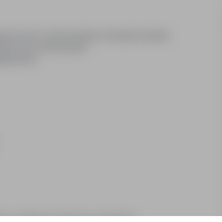
trznym oraz w razie potrzeby wewnątrz budynku
ich (tzw. złota rączka)
enie liści)
u- umiejętności techniczne i manualność