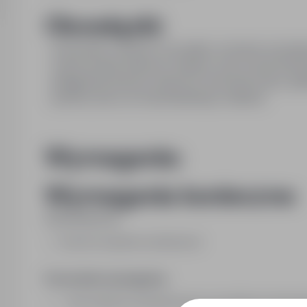
Obowiązki:
- utrzymanie czystości i porządku na terenie zewnę
- wykonywanie drobnych napraw i prac kosnerwatorsk
- pielęgnacja terenów zielonych (koszenie trawy, grabi
- godziny pracy do indywidualnego ustalenia
Wymagania:
Wymagania konieczne:
Wykształcenie:
brak lub niepełne podstawowe
Pozostałe wymagania:
- mile widziane doświadczenie na podobnym stanowisk