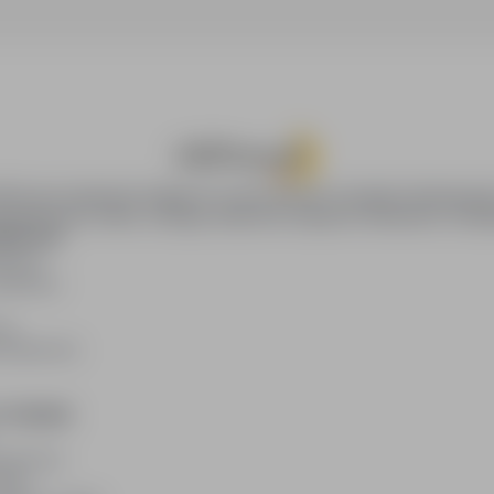
oPraca.pl zapewnia dostęp do nowoczesnych narzędzi rekrutacyjny
wania pracy online, oferując skuteczne wsparcie rekruterom i kan
DAWCÓW
awców
blikacji
ię
acodawców
E PRAWNE
watności
kies