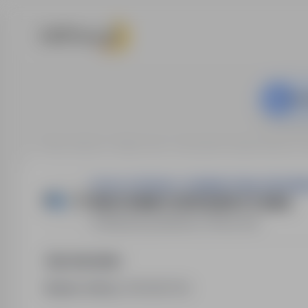
Ta o
Strona główna
Oferty pracy
Sprzedaż / Handel / Praca w 
TOOLCO SPÓŁKA Z OGRANICZONĄ ODPOWIE
PRACOWNIK GOSPODARCZY (K/M)
Białystok
,
podlaskie
Pełny etat
Opis stanowiska
Numer oferty:
StPr/26/1132