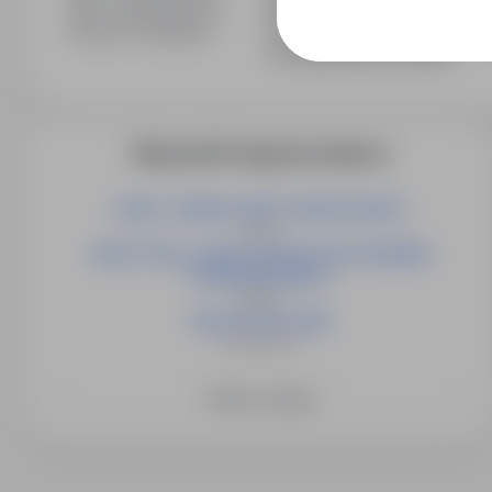
Min. wykształcenie
Bez wykształcenia
Branża / kategoria
Praca Sprzedaż / Handel / Pra
Przedstawiciele handlowi
Więcej ofert tego pracodawcy
LIDER / LIDERKA GRUPY MONTAŻOWEJ
Opole
NAUCZYCIEL / NAUCZYCIELKA WYCHOWANIA
PRZEDSZKOLNEGO
Słubice
NAUCZYCIEL (K/M)
Świebodzin
Zobacz więcej