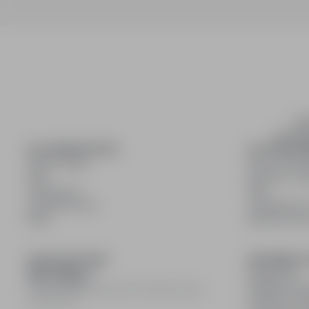
inf
wyszuki
DLA KANDYDATÓW
DLA PRACO
Pokaż oferty
Dla pracod
FAQ
Korzyści z pu
Zaloguj się
FAQ
Zarejestruj się
Zarejestruj s
Blog
Blog dla pr
DOŁĄCZ DO NAS
INFORMACJ
Regulamin
Polityka pry
© 2008–
2026
infoPraca.pl. Wszelkie prawa
Polityka coo
zastrzeżone.