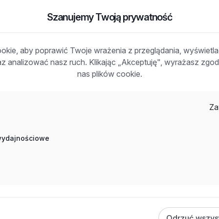
Szanujemy Twoją prywatność
 powiat: m. Białystok, woj: podlaskie
kie, aby poprawić Twoje wrażenia z przeglądania, wyświetl
zenie usług
raz analizować nasz ruch. Klikając „Akceptuję", wyrażasz zg
nas plików cookie.
y
Za
 wydajnościowe
Odrzuć wszys