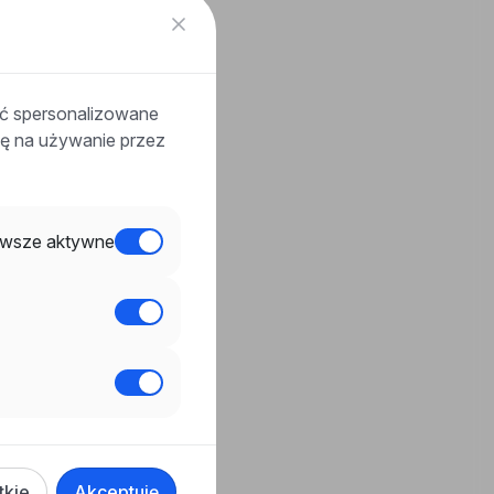
ać spersonalizowane
odę na używanie przez
wsze aktywne
tkie
Akceptuję