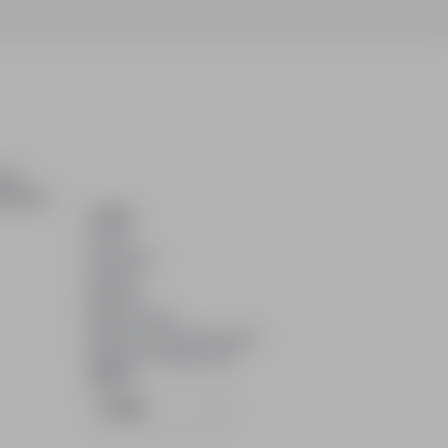
ch i
dydatom.
O NAS
O nas
Partnerzy
Kariera
Kontakt
Mapa strony
Informacje korporacyjne
RODO w infoPraca.pl
JĘZYK
Polski