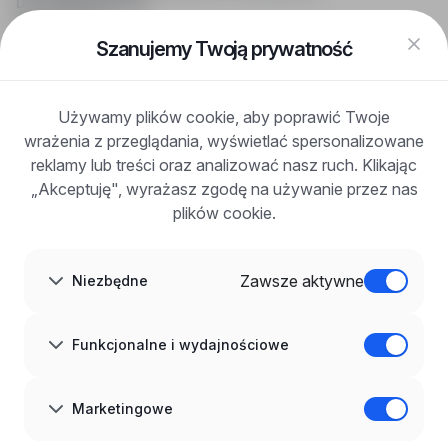
DLA KANDYDATÓW
Pokaż oferty
FAQ
Szanujemy Twoją prywatność
Zaloguj się
Zarejestruj się
Blog
Używamy plików cookie, aby poprawić Twoje
DLA PRACODAWCÓW
wrażenia z przeglądania, wyświetlać spersonalizowane
Dla pracodawców
Korzyści z publikacji
reklamy lub treści oraz analizować nasz ruch. Klikając
FAQ
„Akceptuję", wyrażasz zgodę na używanie przez nas
Zarejestruj się
plików cookie.
Blog dla pracodawców
O NAS
O nas
Zawsze aktywne
Niezbędne
Partnerzy
Kariera
Kontakt
Mapa strony
Funkcjonalne i wydajnościowe
Informacje korporacyjne
RODO w infoPraca.pl
JĘZYK
Marketingowe
Polski