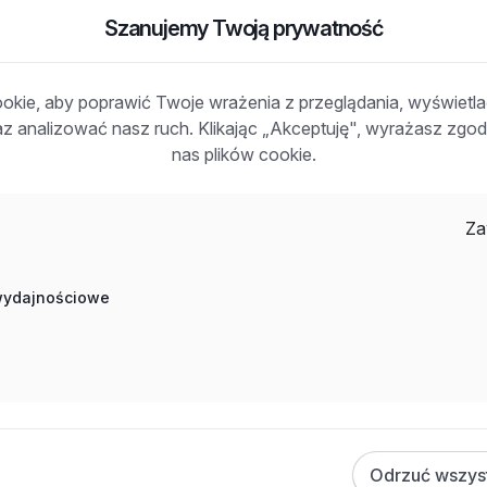
ęzyka angielskiego ( w stopniu komunikatywnym), prawa
Szanujemy Twoją prywatność
ści, odpowiedzialności, najlepiej bez nałogów.
brym zespole.
kie, aby poprawić Twoje wrażenia z przeglądania, wyświetl
raz analizować nasz ruch. Klikając „Akceptuję", wyrażasz zg
nas plików cookie.
Za
 wydajnościowe
a budowie
Odrzuć wszys