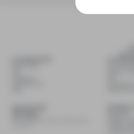
inf
wyszuki
DLA KANDYDATÓW
DLA PRACO
Pokaż oferty
Dla pracod
FAQ
Korzyści z pu
Zaloguj się
FAQ
Zarejestruj się
Zarejestruj s
Blog
Blog dla pr
DOŁĄCZ DO NAS
INFORMACJ
Regulamin
Polityka pry
© 2008–
2026
infoPraca.pl. Wszelkie prawa
Polityka coo
zastrzeżone.
Ustawienia 