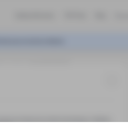
Szukaj ofert pracy
TOP Firmy
Blog
Dla p
ferta pracy nie jest już aktywna.
owie
Szwecja
pracownik budowlany
wecji poszukuje pracownika budowlanego ( kafelkarz,
rzne).