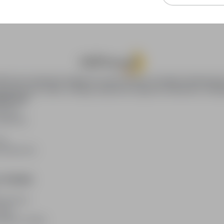
oPraca.pl zapewnia dostęp do nowoczesnych narzędzi rekrutacyjny
wania pracy online, oferując skuteczne wsparcie rekruterom i kan
DAWCÓW
awców
blikacji
ię
acodawców
E PRAWNE
watności
kies
plików cookie