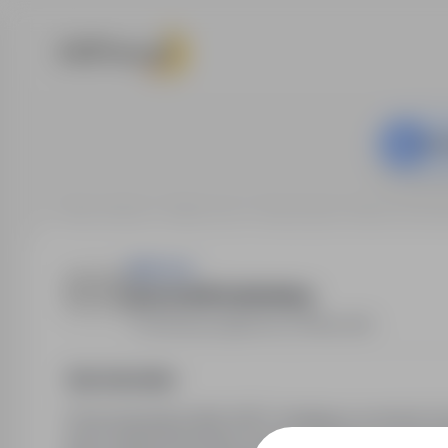
Ta o
Strona główna
Oferty pracy
Budownictwo / Praca na bud
R&S Grot
pracownik budowlany
Szwecja
,
zagranica
Pełny etat
Opis stanowiska
Firma budowlana R&S GROT działająca na terenie Sz
prace ogólnobudowlane, prace zewnętrzne i wewnęt