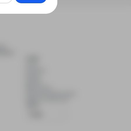
ch i
dydatom.
O NAS
O nas
Partnerzy
Kariera
Kontakt
Mapa strony
Informacje korporacyjne
RODO w infoPraca.pl
JĘZYK
Polski