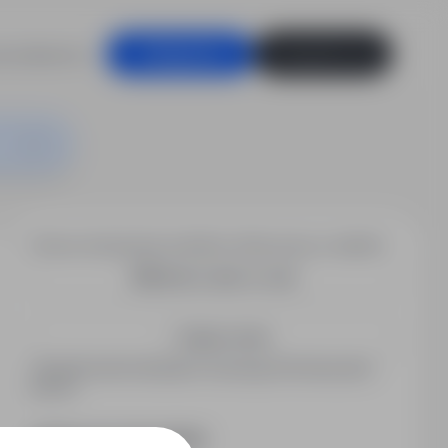
racodawców
Zaloguj się
Zarejestruj się
Chcesz otrzymywać podobne oferty pracy e-mailem?
Utwórz alert e-mail
Zapisz mnie
Zarejestrowani kandydaci otrzymują informacje jako
pierwsi.
PODZIEL SIĘ ZE ZNAJOMYMI