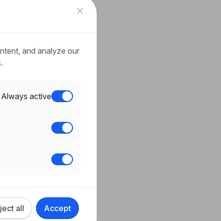
ntent, and analyze our
.
Always active
ject all
Accept