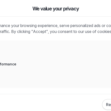
We value your privacy
lski, woj: lubelskie
ny
ance your browsing experience, serve personalized ads or co
traffic. By clicking "Accept", you consent to our use of cookies
y
rformance
Re