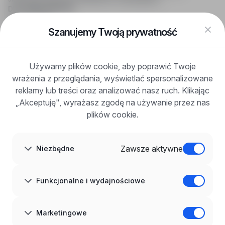
DLA KANDYDATÓW
Pokaż oferty
FAQ
Szanujemy Twoją prywatność
Zaloguj się
Zarejestruj się
Blog
Używamy plików cookie, aby poprawić Twoje
DLA PRACODAWCÓW
wrażenia z przeglądania, wyświetlać spersonalizowane
Dla pracodawców
Korzyści z publikacji
reklamy lub treści oraz analizować nasz ruch. Klikając
FAQ
„Akceptuję", wyrażasz zgodę na używanie przez nas
Zarejestruj się
plików cookie.
Blog dla pracodawców
O NAS
O nas
Zawsze aktywne
Niezbędne
Partnerzy
Kariera
Kontakt
Mapa strony
Funkcjonalne i wydajnościowe
Informacje korporacyjne
RODO w infoPraca.pl
JĘZYK
Marketingowe