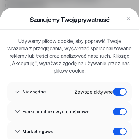
DLA KANDYDATÓW
Pokaż oferty
FAQ
Szanujemy Twoją prywatność
Zaloguj się
Zarejestruj się
Blog
Używamy plików cookie, aby poprawić Twoje
DLA PRACODAWCÓW
wrażenia z przeglądania, wyświetlać spersonalizowane
Dla pracodawców
Korzyści z publikacji
reklamy lub treści oraz analizować nasz ruch. Klikając
FAQ
„Akceptuję", wyrażasz zgodę na używanie przez nas
Zarejestruj się
plików cookie.
Blog dla pracodawców
O NAS
O nas
Zawsze aktywne
Niezbędne
Partnerzy
Kariera
Kontakt
Mapa strony
Funkcjonalne i wydajnościowe
Informacje korporacyjne
RODO w infoPraca.pl
JĘZYK
Marketingowe