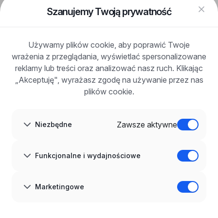
FAQ
Szanujemy Twoją prywatność
Zaloguj się
Zarejestruj się
Blog
Używamy plików cookie, aby poprawić Twoje
DLA PRACODAWCÓW
wrażenia z przeglądania, wyświetlać spersonalizowane
Dla pracodawców
Korzyści z publikacji
reklamy lub treści oraz analizować nasz ruch. Klikając
FAQ
„Akceptuję", wyrażasz zgodę na używanie przez nas
Zarejestruj się
plików cookie.
Blog dla pracodawców
O NAS
O nas
Zawsze aktywne
Niezbędne
Partnerzy
Kariera
Kontakt
Mapa strony
Funkcjonalne i wydajnościowe
Informacje korporacyjne
RODO w infoPraca.pl
JĘZYK
Marketingowe
Polski
DOŁĄCZ DO NAS