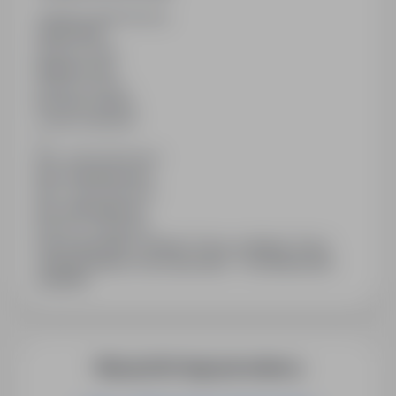
Ostatnia aktualizacja
28/05/2026
Wymiar etatu
Niepełny etat
Rodzaj umowy
Na okres próbny
Liczba wakatów
1
Min. doświadczenie
Bez doświadczenia
Min. wykształcenie
Bez wykształcenia
Branża / kategoria
Praca Sprzedaż / Handel / Praca w sklepie, Praca
Obsługa klienta, Praca Sprzedaż - Przedstawiciele
handlowi
Więcej ofert tego pracodawcy