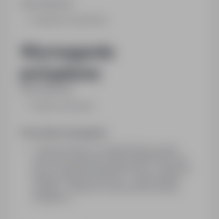
Wykształcenie:
zasadnicze zawodowe
Wymagania
pożądane:
Wykształcenie:
średnie zawodowe
Pozostałe wymagania:
- Dyspozycyjność na niestandardowy wymiar
czasu pracy dotyczący także weekendów oraz
pracy w godzinach popołudniowych,- znajomość
obsługi urządzeń biurowych, - wysoka kultura
osobista, - otwartość na poszerzanie wiedzy i
umiejętności.