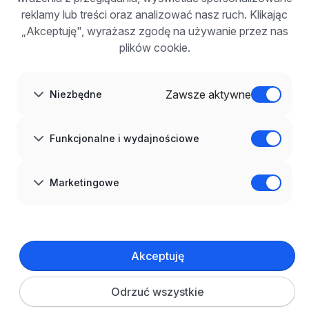
Korzyści z publikacji
reklamy lub treści oraz analizować nasz ruch. Klikając
FAQ
„Akceptuję", wyrażasz zgodę na używanie przez nas
Zarejestruj się
plików cookie.
Blog dla pracodawców
O NAS
O nas
Zawsze aktywne
Niezbędne
Partnerzy
Kariera
Kontakt
Mapa strony
Funkcjonalne i wydajnościowe
Informacje korporacyjne
RODO w infoPraca.pl
JĘZYK
Marketingowe
Polski
DOŁĄCZ DO NAS
© 2008–
2026
infoPraca.pl. Wszelkie prawa zastrzeżone.
Akceptuję
INFORMACJE PRAWNE
Regulamin
Polityka prywatności
Polityka cookies
Odrzuć wszystkie
Ustawienia plików cookie