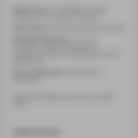
Miejsce pracy:
11-700 Mrągowo, powiat:
mrągowski, woj: warmińsko-mazurskie
Rodzaj umowy:
Umowa o pracę na okres próbny
Wymagane dokumenty:
- CV - List
motywacyjny Złożenie dokumentów w
sekretariacie MCK lub za pośrednictwem poczty
elektronicznej.
Sposób aplikowania:
bezpośrednio do
pracodawcy
Kliknij przycisk Aplikuj, aby poznać szczegóły
oferty
Dodatkowe informacje