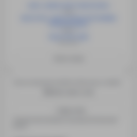
LIDER / LIDERKA GRUPY MONTAŻOWEJ
Opole
NAUCZYCIEL / NAUCZYCIELKA WYCHOWANIA
PRZEDSZKOLNEGO
Słubice
NAUCZYCIEL (K/M)
Świebodzin
Zobacz więcej
Chcesz otrzymywać podobne oferty pracy e-mailem?
Utwórz alert e-mail
Zapisz mnie
Zarejestrowani kandydaci otrzymują informacje jako
pierwsi.