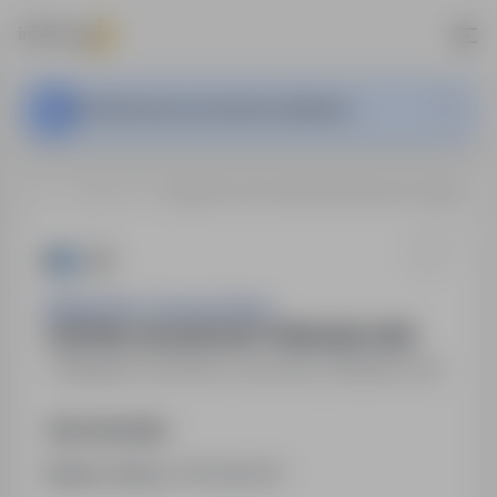
Ta oferta pracy nie jest już aktywna.
…
Mrągowo
PORTIER, KASJER KASY FISKALNEJ K/M
Mrągowskie Centrum Kultury
PORTIER, KASJER KASY FISKALNEJ K/M
Mrągowo
,
warmińsko-mazurskie
Niepełny etat
Opis stanowiska
Numer oferty:
StPr/26/0257