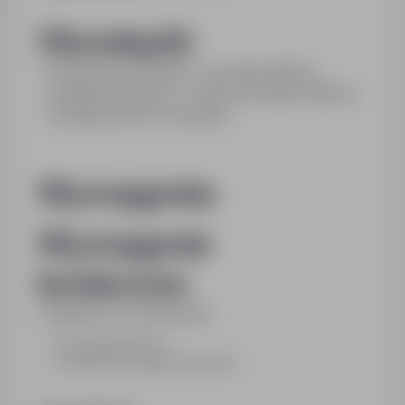
Obowiązki:
- Obsługa kasy fiskalnej - sprzedaż biletów,
- obsługa komputera - system sprzedaży biletów,
- obsługa klientów (recepcja).
Wymagania:
Wymagania
konieczne:
Umiejętności i uprawnienia:
Komunikatywność
znajomość obsługi komputera