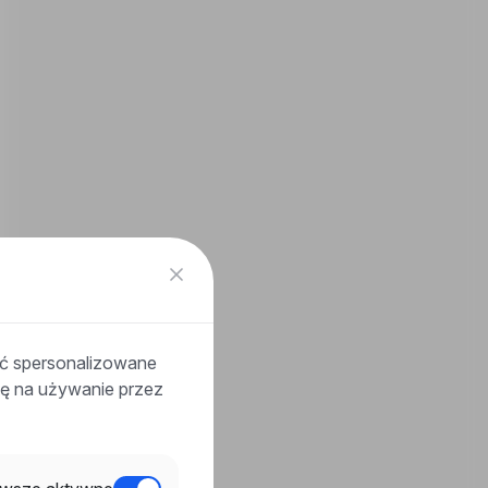
ać spersonalizowane
odę na używanie przez