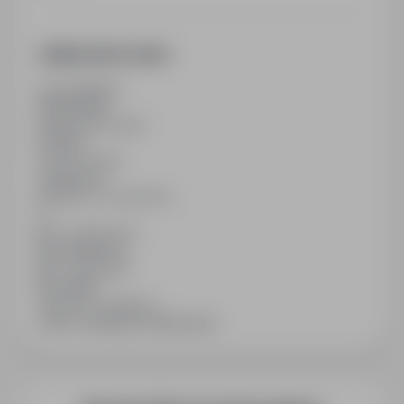
Additional Information
Last updated
06/05/2026
Employment type
Full time
Contract type
Temporary
Number of vacancies
2
Min. experience
No experience
Min. education
No studies
Industry / category
Jobs in Catering / Gastronomy