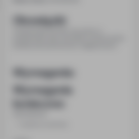
Obowiązki:
Przygotowanie surówek, zup, pomoc w
przygotowaniu mięs, utrzymanie czystości kuchni,
pomieszczeń pomocniczych, magazynowych.
Wymagania:
Wymagania
konieczne:
Wykształcenie:
zasadnicze zawodowe