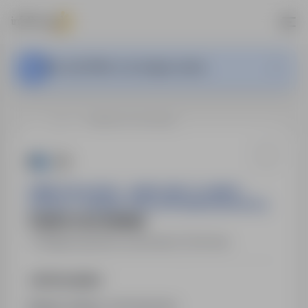
This Job Offer is no longer active.
…
Skępe
POMOC KUCHENNA
FIRMA USŁUGOWO – HANDLOWA "OL-MARO"
SPÓŁKA Z OGRANICZONĄ ODPOWIEDZIALNOŚCIĄ
POMOC KUCHENNA
Skępe
,
kujawsko-pomorskie
Full time
Job Description
Numer oferty:
StPr/26/0225