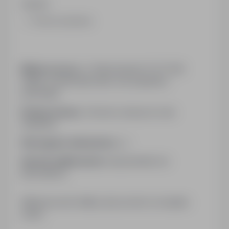
Zawód:
Pomoc kuchenna
Miejsce pracy:
ul. Warszawska 15, 87-630
Skępe, powiat: lipnowski, woj: kujawsko-
pomorskie
Rodzaj umowy:
Umowa o pracę na czas
określony
Wymagane dokumenty:
cv
Sposób aplikowania:
bezpośrednio do
pracodawcy
Kliknij przycisk Aplikuj, aby poznać szczegóły
oferty