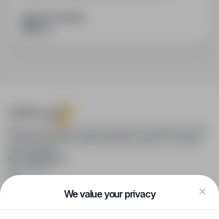
SHARE WITH FRIENDS
infoPraca.pl provides access to modern recruitment tools and
online job searching, offering effective support to recruiters
and candidates.
FOR CANDIDATES
Show offers
FAQ
Log in
We value your privacy
Register
Blog
FOR EMPLOYERS