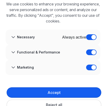
We use cookies to enhance your browsing experience,
For employers
Benefits of publication
serve personalized ads or content, and analyze our
FAQ
traffic. By clicking "Accept", you consent to our use of
Register
cookies.
Blog for Employers
ABOUT US
About us
Always active
Necessary
Partners
Career
Contact
Sitemap
Functional & Performance
Corporate information
GDPR at infoPraca.pl
LANGUAGE
Marketing
English
JOIN US
© 2008–
2026
infoPraca.pl. All rights reserved.
Accept
LEGAL INFORMATION
Terms and conditions
Privacy policy
Cookie policy
Reject all
Cookie settings