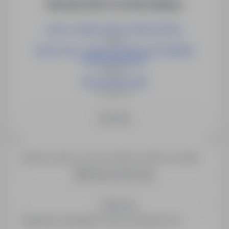
More job offers from this employer
LIDER / LIDERKA GRUPY MONTAŻOWEJ
Opole
NAUCZYCIEL / NAUCZYCIELKA WYCHOWANIA
PRZEDSZKOLNEGO
Słubice
NAUCZYCIEL (K/M)
Świebodzin
See More
Would you like to receive similar job offers via email?
Create email alert
Save me
Registered candidates receive information first.