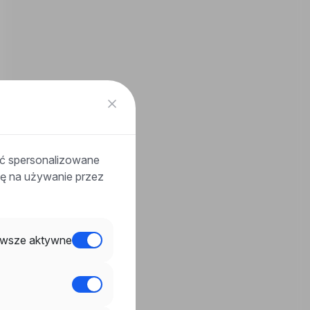
ać spersonalizowane
odę na używanie przez
wsze aktywne