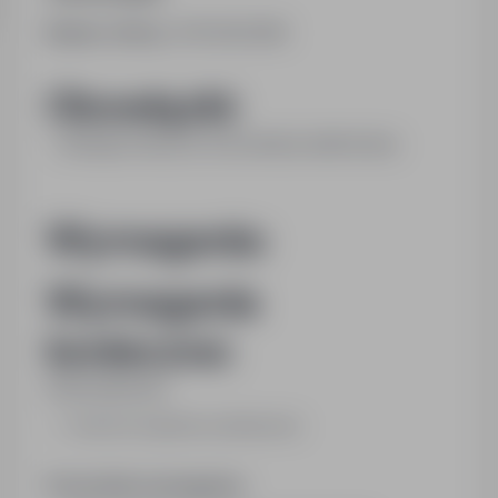
Numer oferty:
StPr/26/0288
Obowiązki:
- obsługa maszyny do produkcji siatki leśnej
Wymagania:
Wymagania
konieczne:
Wykształcenie:
brak lub niepełne podstawowe
Pozostałe wymagania: