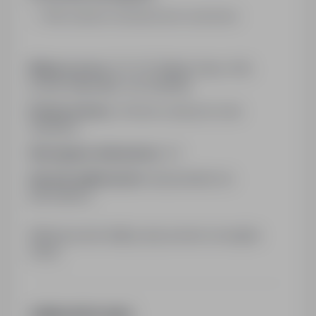
Mile widziane doświadczenie zawodowe
Miejsce pracy:
23-414 Majdan Stary 44B,
powiat: biłgorajski, woj: lubelskie
Rodzaj umowy:
Umowa o pracę na czas
określony
Wymagane dokumenty:
CV
Sposób aplikowania:
bezpośrednio do
pracodawcy
Kliknij przycisk Aplikuj, aby poznać szczegóły
oferty
Additional Information