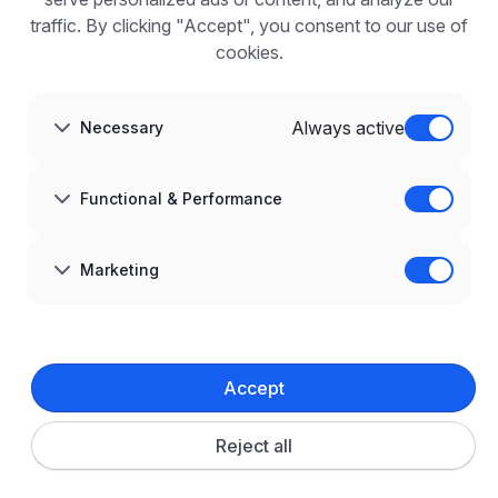
FAQ
traffic. By clicking "Accept", you consent to our use of
Register
cookies.
Blog for Employers
ABOUT US
About us
Always active
Necessary
Partners
Career
Contact
Sitemap
Functional & Performance
Corporate information
GDPR at infoPraca.pl
LANGUAGE
Marketing
English
JOIN US
© 2008–
2026
infoPraca.pl. All rights reserved.
Accept
LEGAL INFORMATION
Terms and conditions
Privacy policy
Cookie policy
Reject all
Cookie settings