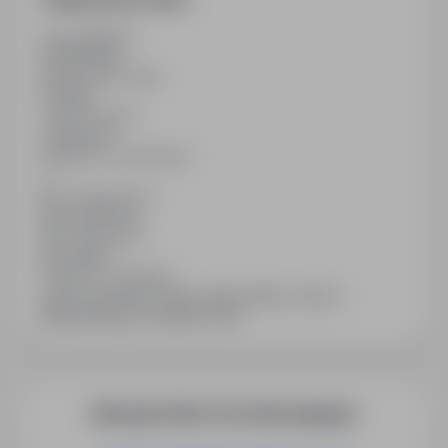
Last updated
02/05/2026
Employment type
Full time
Contract type
Temporary
Number of vacancies
1
Min. experience
No experience
Min. education
No studies
Industry / category
Jobs in Labourer / blue-collar worker, Jobs in
Manufacturing / Industrial Jobs
More job offers from this employer