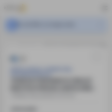
This Job Offer is no longer active.
…
Majdan Stary
OSOBA NA STANOWISKO DO OBSŁUGI MASZYN DO PRODUKCJI SIATKI LEŚNEJ
SIATPOL SPÓŁKA Z OGRANICZONĄ
ODPOWIEDZIALNOŚCIĄ
OSOBA NA STANOWISKO DO OBSŁUGI
MASZYN DO PRODUKCJI SIATKI LEŚNEJ
Majdan Stary
,
lubelskie
Full time
Job Description