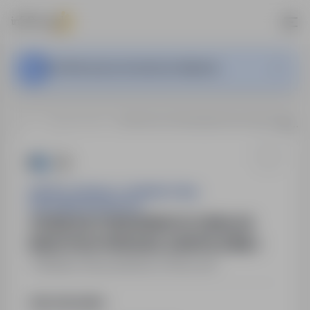
Ta oferta pracy nie jest już aktywna.
…
Majdan Stary
OSOBA NA STANOWISKO DO OBSŁUGI MASZYN DO PRODUKCJI SIATKI LEŚNEJ
SIATPOL SPÓŁKA Z OGRANICZONĄ
ODPOWIEDZIALNOŚCIĄ
OSOBA NA STANOWISKO DO OBSŁUGI
MASZYN DO PRODUKCJI SIATKI LEŚNEJ
Majdan Stary
,
lubelskie
Pełny etat
Opis stanowiska