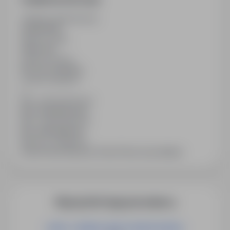
Ostatnia aktualizacja
02/05/2026
Wymiar etatu
Pełny etat
Rodzaj umowy
Na czas określony
Liczba wakatów
1
Min. doświadczenie
Bez doświadczenia
Min. wykształcenie
Bez wykształcenia
Branża / kategoria
Praca Praca fizyczna, Praca Praca na produkcji
Więcej ofert tego pracodawcy
LIDER / LIDERKA GRUPY MONTAŻOWEJ