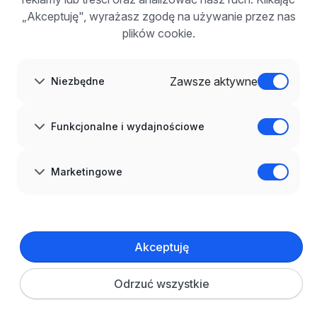
FAQ
„Akceptuję", wyrażasz zgodę na używanie przez nas
Zarejestruj się
plików cookie.
Blog dla pracodawców
O NAS
O nas
Zawsze aktywne
Niezbędne
Partnerzy
Kariera
Kontakt
Mapa strony
Funkcjonalne i wydajnościowe
Informacje korporacyjne
RODO w infoPraca.pl
JĘZYK
Marketingowe
Polski
DOŁĄCZ DO NAS
© 2008–
2026
infoPraca.pl. Wszelkie prawa zastrzeżone.
Akceptuję
INFORMACJE PRAWNE
Regulamin
Polityka prywatności
Polityka cookies
Odrzuć wszystkie
Ustawienia plików cookie