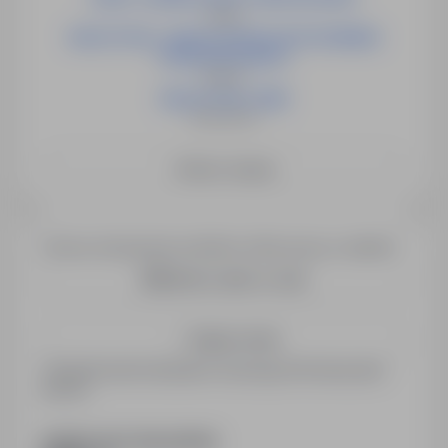
Opole
NAUCZYCIEL / NAUCZYCIELKA WYCHOWANIA
PRZEDSZKOLNEGO
Słubice
NAUCZYCIEL (K/M)
Świebodzin
Zobacz więcej
Chcesz otrzymywać podobne oferty pracy e-mailem?
Utwórz alert e-mail
Zapisz mnie
Zarejestrowani kandydaci otrzymują informacje jako
pierwsi.
PODZIEL SIĘ ZE ZNAJOMYMI