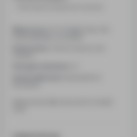
Mile widziane doświadczenie zawodowe
Miejsce pracy:
23-414 Majdan Stary 44B,
powiat: biłgorajski, woj: lubelskie
Rodzaj umowy:
Umowa o pracę na czas
określony
Wymagane dokumenty:
CV
Sposób aplikowania:
bezpośrednio do
pracodawcy
Kliknij przycisk Aplikuj, aby poznać szczegóły
oferty
Dodatkowe informacje