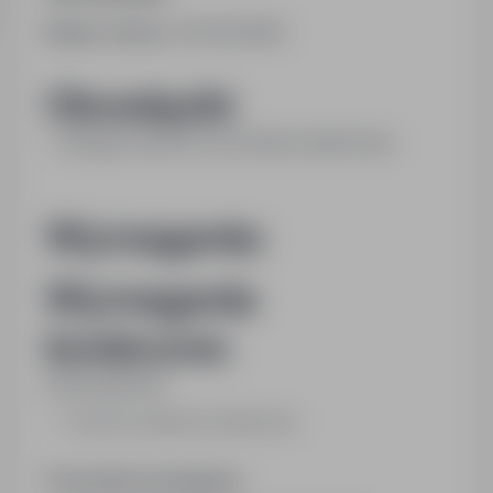
Numer oferty:
StPr/26/0288
Obowiązki:
- obsługa maszyny do produkcji siatki leśnej
Wymagania:
Wymagania
konieczne:
Wykształcenie:
brak lub niepełne podstawowe
Pozostałe wymagania: