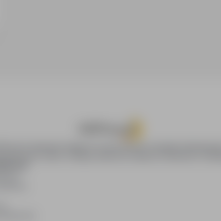
racy w związku z art. 6 ust. 1 lit c RODO– w ramach obowiązku
 osobowe (poza wymienionymi powyżej takie jak wizerunek
mentów aplikacyjnych – będą przetwarzane wyłącznie na
t. 1 lit. a RODO.
2) W przypadku aplikowania na stanowisko,
 cywilnoprawna (a nie umowa o pracę), podstawą prawną
Oznacza to, że przetwarzanie wszystkich danych zawartych
ie zgody (z art. 6 ust. 1 lit. a RODO), którą kandydat
owolną zgodę zawartą w formularzu aplikacyjnym Pani/Pana
wadzenia przyszłych rekrutacji – na podstawie art. 6 ust. 1 lit.
i/Pan w CV lub dokumentach aplikacyjnych.
4) W celu
 – na podstawie art. 6 ust. 1 lit. f RODO, czyli prawnie
CH OSOBOWYCH
Odbiorcami Pani/Pana danych osobowych
 Administratora w związku z realizacja celów rekrutacyjnych
wa. Pani/Pana dane mogą być również przekazywane
ministratora np. dostawcom usług IT i innym podmiotom
oPraca.pl zapewnia dostęp do nowoczesnych narzędzi rekrutacyjny
ratora – przy czym takie podmioty przetwarzają dane
wania pracy online, oferując skuteczne wsparcie rekruterom i kan
S PRZECHOWYWANIA DANYCH OSOBOWYCH
Pani/Pana dane
DAWCÓW
dą przetwarzane przez okres realizacji procesu rekrutacji,
awców
złe rekrutacje będą przetwarzane przez okres nie dłuższy
blikacji
padku wyrażenia zgody na działania marketingowe dane
RMACJE O WYMOGU/DOBROWOLNOŚCI PODANIA DANYCH
ię
YCH
W przypadku procesu rekrutacji na stanowisko, gdzie
acodawców
zasowa), podanie danych osobowych w zakresie określonym