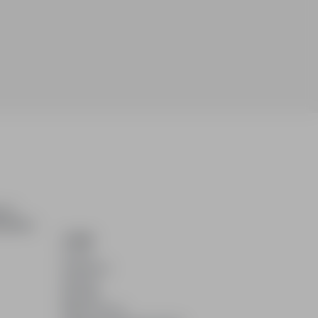
ch i
dydatom.
O NAS
O nas
Partnerzy
Kariera
Kontakt
Mapa strony