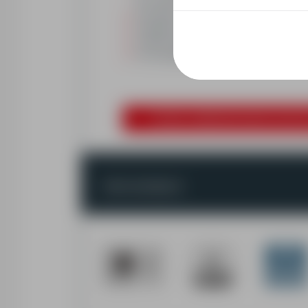
być rodzinne),
życzliwości, empatii oraz cierpliwości wo
umiejętność prowadzenia gospodarstwa do
rzetelne podejście do obowiązków,
nie wymagamy CV - po prostu do nas zad
Prosimy o aplikowanie poprzez przycisk 