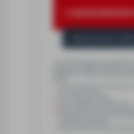
z zamieszkanie
Dąbrowa Górnicza, śląski
*Praca wymaga gotowości do zamieszkania u 
oczekujemy, że Opiekun/ka pozostanie na mie
Opiekuna/ki oraz zapewnia poczucie bezpiec
należało:
pomoc w codziennych czynnościach (m.in. k
przy wstawaniu z łóżka),
pomoc przy higienie osobistej,
pomoc w regularnym przyjmowaniu leków,
drobne prace domowe (np.: ścielenie łózka,
wykonywanie innych, niezbędnych obowią
przygotowywanie posiłków),
towarzyszenie podczas spacerów, spędza