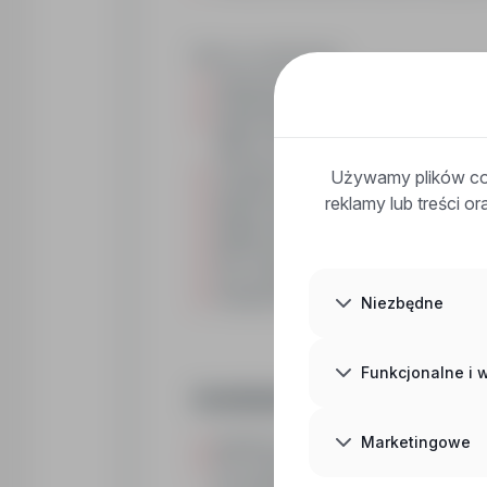
Mamy do zaoferowania:
organizujemy dojazd pociągiem w obie stro
zakwaterowanie w domu Podopiecznego or
stawki należące do najwyższych na rynku
3600 zł 'na rękę' za miesiąc zlecenia,
możliwość prywatnego ubezpieczenia medyc
Używamy plików coo
sprawdzone zlecenia w całej Polsce,
reklamy lub treści o
legalne zatrudnienie,
wypłatę zawsze na czas,
200 zł ekstra za każdą poleconą Opiekunkę,
nasz zespół jest zawsze do Twojej dyspozy
możliwość długotrwałej współpracy lub sko
Niezbędne
Funkcjonalne i
Oczekujemy:
Marketingowe
gotowości do zamieszkania w domu Podop
min. 6-miesięcznego doświadczenia w opi