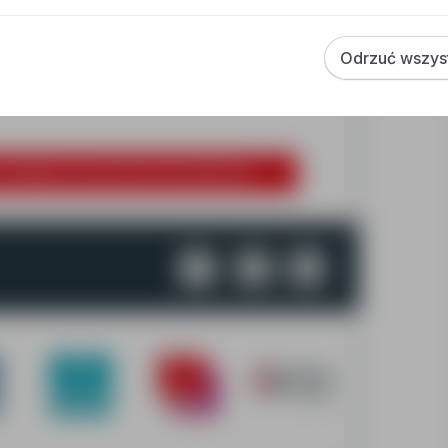
bec Podopiecznych,
mowego (gotowanie, sprzątanie, zakupy),
Odrzuć wszys
zwoń lub napisz SMS
znajdujący się po prawej stronie ogłoszenia.