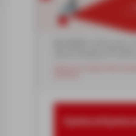
Kim jesteśmy?
Jesteśmy jedną z wi
która od kilku lat jest częścią Grup
usług HR, działającego w 17 krajach 
Obecnie dla naszego Klienta poszu
stanowisku:
Opiekun/Opiekunk