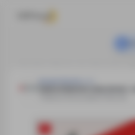
Ta o
Strona główna
Oferty pracy
Inne
Dąbrowa Górnicza
Synergie Poland Sp. z o.o.
Opiekun/Opiekunka osoby starszej - 
Dąbrowa Górnicza
,
śląskie
Pełny etat