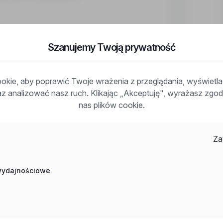
ny,
Szanujemy Twoją prywatność
az wyżywienie,
 w opiece z zamieszkaniem u Podopiecznego - od
znego - wizyty lekarskie załatwisz bez kolejek,
kie, aby poprawić Twoje wrażenia z przeglądania, wyświetl
raz analizować nasz ruch. Klikając „Akceptuję", wyrażasz zg
nas plików cookie.
 która przepracuje min. 6 tygodni,
cji,
rzystania z wyjazdu jednorazowego.
Za
 wydajnościowe
iecznego przez minimum 6 tygodni,
ece nad osobą chorą lub w podeszłym wieku (może