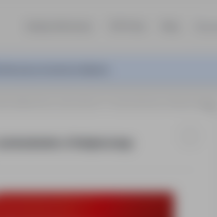
Szukaj ofert pracy
TOP Firmy
Blog
Dla p
ferta pracy nie jest już aktywna.
Opiekun/Opiekunka osoby starszej - z zamieszkaniem u Podopie
z zamieszkaniem u Podopiecznego