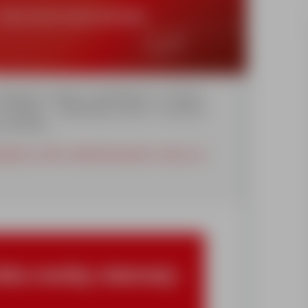
odących agencji zatrudnienia w Polsce,
y Synergie – globalnego lidera w zakresie
na świecie.
kujemy osób zainteresowanych pracą na
a osoby starszej -