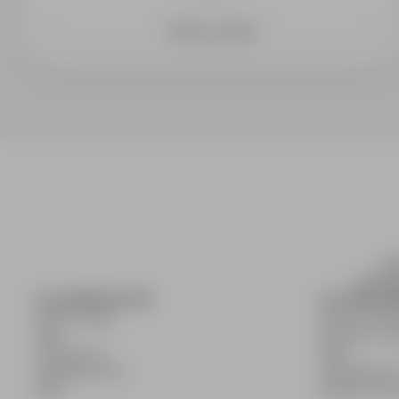
przetwarzane będą na podstawie art. 22 (1) § 1 Kodeksu p
prawnego ciążącego na Administratorze.
Dodatkowe dane
Zobacz więcej
czy zainteresowania) dołączone do dostarczonych doku
podstawie dobrowolnie wyrażonej zgody zgodnie z art. 6 us
w którym oferowana jest umowa zlecenia lub inna umowa
przetwarzania danych osobowych jest zgoda kandydata. 
w CV lub dokumentach aplikacyjnych odbywa się na podstaw
wyraża, składając aplikację.
Jeżeli wyrazi Pani/Pan dobr
dane osobowe będą przetwarzane również:
3) W celu pro
a RODO w zakresie wszystkich danych, które podaje Pan
realizacji działań marketingowych w tym wysyłki newslettera
uzasadnionym interesie Administratora.
ODBIORCY DANY
będą Klienci (podmioty poszukujące kandydatów do pracy)
oraz podmioty uprawnione na podstawie przepisów pra
podmiotom przetwarzającym dane osobowe na zlecenie Ad
inf
przetwarzającym dane w celu określonych przez Administ
wyszuki
wyłącznie na podstawie umowy z Administratorem.
OKRE
DLA KANDYDATÓW
DLA PRACO
osobowe zbierane w celu realizacji procesu rekrutacji bę
Pokaż oferty
Dla pracod
natomiast dane przetwarzane w oparciu o zgodę na przys
FAQ
Korzyści z pu
niż 24 miesiące lub do momentu wycofania zgody.
W przy
Zaloguj się
FAQ
będą przetwarzane do momentu wycofania zgody.
INFO
Zarejestruj się
Zarejestruj s
ORAZ KONSEKWENCJI NIE PODANIA DANYCH OSOBOW
Blog
Blog dla pr
oferowana jest umowa o pracę (w tym także praca tymc