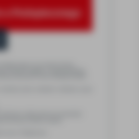
m u Podopiecznego
e
Podopiecznego na czas trwania zlecenia;
jscu minimum 6 tygodni, co sprzyja komfortowi
zeństwa Seniorowi.Do Twoich obowiązków będzie
armienie, pomoc w ubieraniu i rozbieraniu, asysta
 odkurzanie, robienie prania oraz prasowanie),
zków domowych (robienie zakupów,
nie czasu z Podopiecznym.