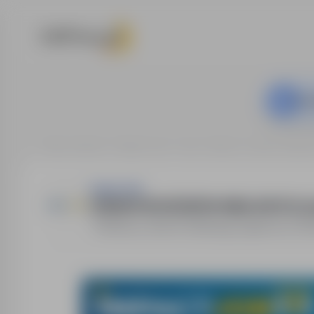
Ta o
Strona główna
Oferty pracy
Inne
Niemcy, okolice Hambu
ImpactJob
OPERATOR WÓZKÓW WIDŁOWYCH (m/
Niemcy, okolice Hamburga
,
zagranica
Pe