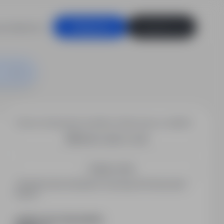
racodawców
Zaloguj się
Zarejestruj się
Chcesz otrzymywać podobne oferty pracy e-mailem?
Utwórz alert e-mail
Zapisz mnie
Zarejestrowani kandydaci otrzymują informacje jako
pierwsi.
PODZIEL SIĘ ZE ZNAJOMYMI