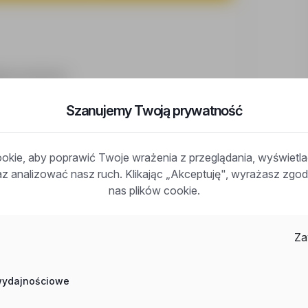
cia, namioty itp.)
Szanujemy Twoją prywatność
kie, aby poprawić Twoje wrażenia z przeglądania, wyświetl
racy jako operator wózka widłowego wysokiego składu
raz analizować nasz ruch. Klikając „Akceptuję", wyrażasz zg
nas plików cookie.
Za
 firmie
ina)
 wydajnościowe
 w każdy weekend