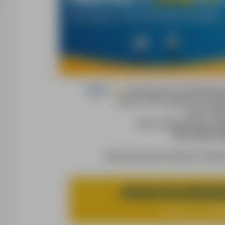
Impact
Job
to nowoczesna, certyfikowana ag
(KRAZ 14019) zajmująca się rekru
pracy w Nie
Nasze doświadczenie i prof
Nie czekaj i zn
Obecnie dla naszych Klientów z Niem
OPERATOR WÓZKÓW
Miejsce pracy:
Nie