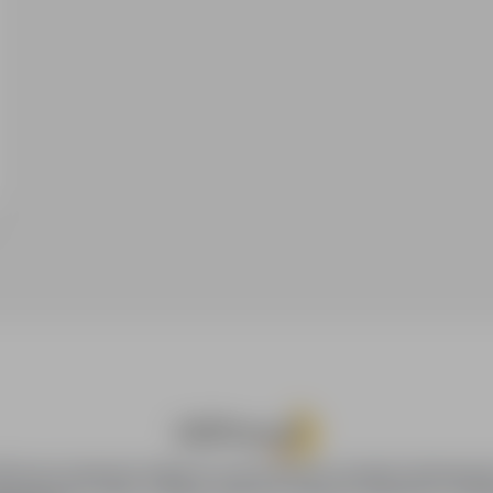
oPraca.pl zapewnia dostęp do nowoczesnych narzędzi rekrutacyjny