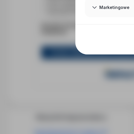
Pomoc w organizacji wyjazdu
Marketingowe
Pomoc w przygotowaniu i tłumaczeniu dokumentów
Stałą opiekę ze strony
Impact
Job
Uprzejmie informujemy, że zastrzegamy sobi
kandydatami.
Prosimy o aplikowanie poprzez przycisk 
Więcej ofert tego pracodawcy
MONTER/ELEKTRYK/ ŚLUSARZ LINII