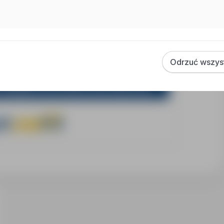
e prawo do kontaktowania się z wybranymi
Odrzuć wszys
znajdujący się po prawej stronie ogłoszenia.