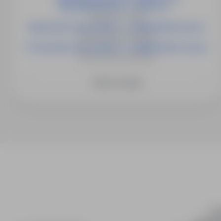
NAPOWIETRZNYCH - OKOLICE L...
Niemcy, ok. Lipska
MALARZ BEZ ZNAJOMOŚCI J. NIEMIECKIEGO(m/k/n)
Niemcy, Różne lokalizacje
STOLARZ BEZ ZNAJOMOŚCI J. NIEMIECKIEGO (m/k/n)
Niemcy, Różne lokalizacje
Zobacz więcej
inf