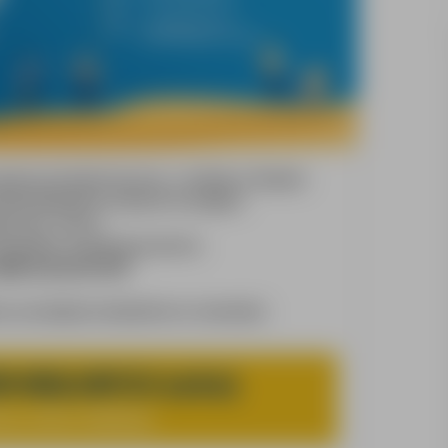
encja pośrednictwa pracy z siedzibą w Skawinie
tacją kandydatów chętnych do podjęcia
mczech i Austrii.
esjonalizm są gwarancją sukcesu.
ajdź pracę już dziś!
iec poszukujemy kandydatów na stanowisko:
 WIDŁOWYCH (m/k/n)
mcy, okolice Hamburga