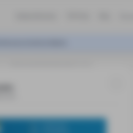
Szukaj ofert pracy
TOP Firmy
Blog
Dla p
ferta pracy nie jest już aktywna.
rga
OPERATOR WÓZKÓW WIDŁOWYCH (m/k/n)
k/n)
łny etat