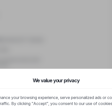
tto
miesięcznie* i obejmuje
odziny
za przepracowany dzień
pracy
We value your privacy
5% do stawki godzinowej lub możliwość uzyskania
ance your browsing experience, serve personalized ads or co
traffic. By clicking "Accept", you consent to our use of cookies