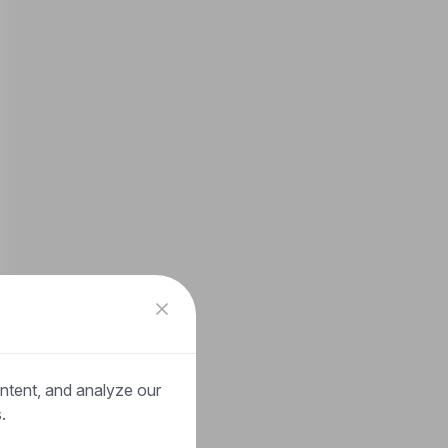
ntent, and analyze our
.