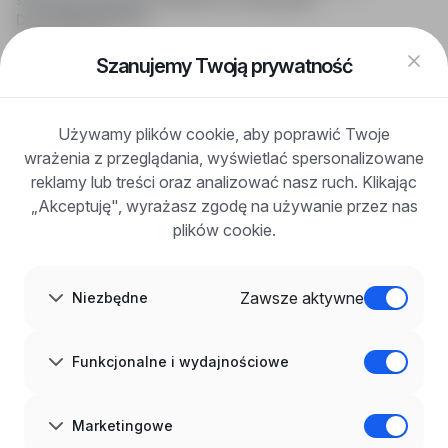
DLA KANDYDATÓW
Pokaż oferty
FAQ
Szanujemy Twoją prywatność
Zaloguj się
Zarejestruj się
Blog
Używamy plików cookie, aby poprawić Twoje
DLA PRACODAWCÓW
wrażenia z przeglądania, wyświetlać spersonalizowane
Dla pracodawców
Korzyści z publikacji
reklamy lub treści oraz analizować nasz ruch. Klikając
FAQ
„Akceptuję", wyrażasz zgodę na używanie przez nas
Zarejestruj się
plików cookie.
Blog dla pracodawców
O NAS
O nas
Zawsze aktywne
Niezbędne
Partnerzy
Kariera
Kontakt
Mapa strony
Funkcjonalne i wydajnościowe
Informacje korporacyjne
RODO w infoPraca.pl
JĘZYK
Marketingowe