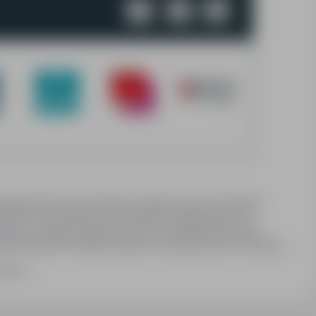
 przetwarzanie swoich danych osobowych przez Synergie
 zawartych w przesłanych dokumentach aplikacyjnych na
że być cofnięta w każdym czasie. Szczegóły dotyczące
dministratorem Pani/Pana danych osobowych jest:
a) Synergie
ibą w Krakowie, ul. Wadowicka 6, 30-415 Kraków, wpisana do
zwiń
o prowadzonego przez Sąd Rejonowy dla Krakowa –
pod numerem: 0000272214, NIP: 6762336026, REGON:
-mail: sekretariat@synergie.pl
Administrator wyznaczył
szyn, adres e-mail: daneosobowe@synergie.pl
b) Synergie HR