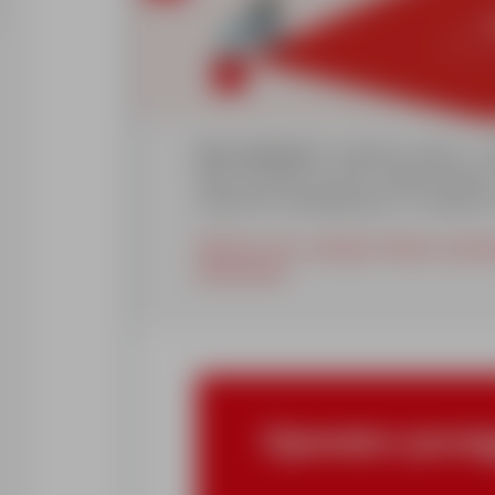
Kim jesteśmy?
Jesteśmy jedną z wi
która od kilku lat jest częścią Grup
usług HR, działającego w 17 krajach 
Obecnie dla naszego Klienta poszu
stanowisku:
Operator pocią