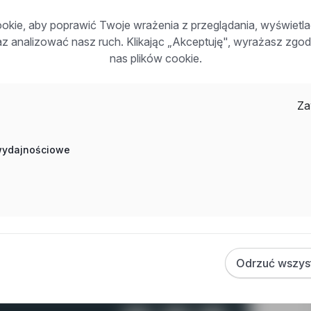
kie, aby poprawić Twoje wrażenia z przeglądania, wyświetl
0 zł netto,
raz analizować nasz ruch. Klikając „Akceptuję", wyrażasz zg
nas plików cookie.
Za
 wydajnościowe
ątkiem A1) lub uprawnienia UDT do obsługi wózków
wym.
znajdujący się po prawej stronie ogłoszenia.
Odrzuć wszys