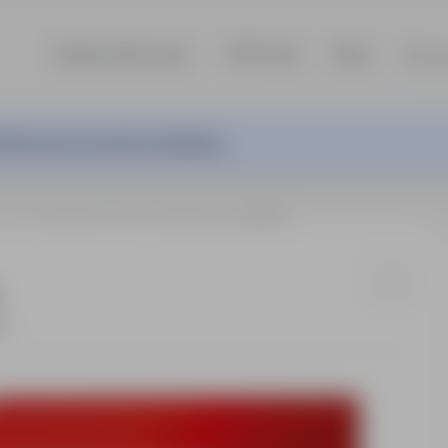
Szukaj ofert pracy
TOP Firmy
Blog
Dla p
ferta pracy nie jest już aktywna.
wice
Operator pociągu logistycznego (M/K)
t