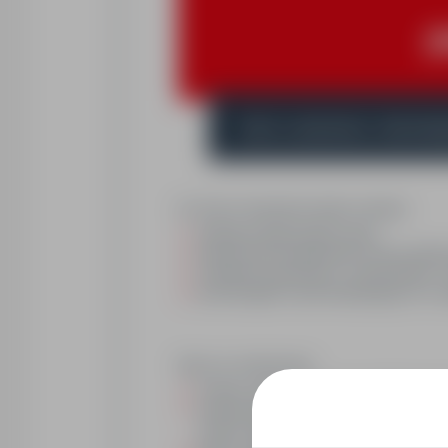
(
Jelcz-Laskowice, dolnoślą
Do Twoich obowiązków będzie należało:
obsługa pociągu logistycznego
dostarczanie komponentów na linie produk
rozładunek pojemników z komponentami i u
przestrzeganie zasad obowiązujących na 
Mamy do zaoferowania:
umowę o pracę tymczasową podpisywaną z 
możliwy darmowy dojazd z okolic: Oława, 
Strzelin, Wiązów,