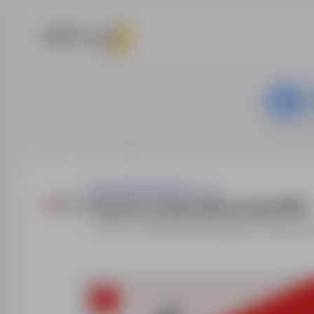
Ta o
Strona główna
Oferty pracy
Praca fizyczna
Jelcz-Lasko
Synergie Poland Sp. z o.o.
Operator pociągu logistycznego (M/K)
Jelcz-Laskowice
,
dolnośląskie
Pełny eta