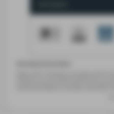
Informacja prawna pracodawcy
Klikając „Aplikuj" potwierdzasz, że wyrażasz zgodę na
Poland Sp. z o.o. oraz Synergie HR Solutions Sp. z o.o.
potrzeby bieżącego procesu rekrutacji. Twoja zgoda mo
przetwarzania znajdziesz w Obowiązku informacyjnym.
A
Poland Spółka z ograniczoną odpowiedzialnością z siedz
Ro
rejestru przedsiębiorców Krajowego Rejestru Sądoweg
Śródmieścia w Krakowie, Wydział XI Gospodarczy KRS 
120367970. Kontakt z Administratorem: tel. 12 290 22 44, e
Inspektora Ochrony Danych, którym jest Pan Paweł Woło