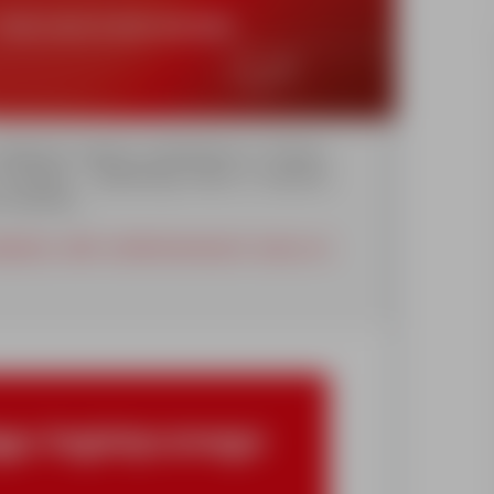
odących agencji zatrudnienia w Polsce,
y Synergie – globalnego lidera w zakresie
na świecie.
kujemy osób zainteresowanych pracą na
gu logistycznego