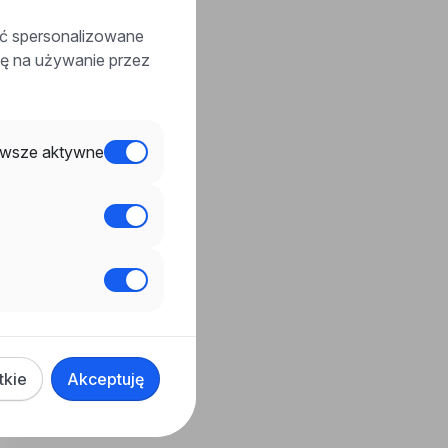
ać spersonalizowane
odę na używanie przez
wsze aktywne
tkie
Akceptuję