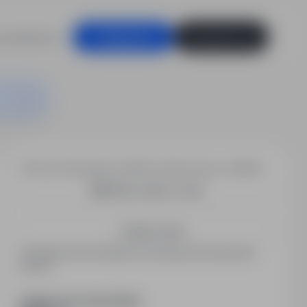
racodawców
Zaloguj się
Zarejestruj się
Chcesz otrzymywać podobne oferty pracy e-mailem?
Utwórz alert e-mail
Zapisz mnie
Zarejestrowani kandydaci otrzymują informacje jako
pierwsi.
PODZIEL SIĘ ZE ZNAJOMYMI