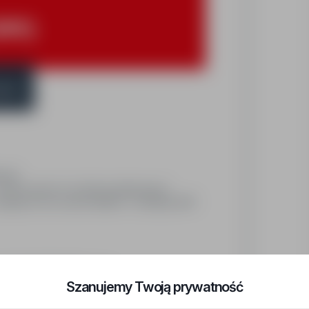
M/K)
skie
cyjne
mieszczanie ich na liniach produkcyjnych
magazynie oraz wysoka dbałość o standardy BHP.
Synergie Poland​ Sp. z o.o.,
Brzeg, Namysłów , Bierutów, Oleśnica, Grodków ,
Szanujemy Twoją prywatność