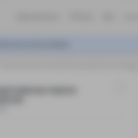
Szukaj ofert pracy
TOP Firmy
Blog
Dla p
ferta pracy nie jest już aktywna.
OPERATOR MASZYN I URZĄDZEŃ DO PRZETWÓRSTWA TWORZYW SZTUCZNYCH -PRACOWNIK
O PRZETWÓRSTWA TWORZYW
NGU K/M
etat