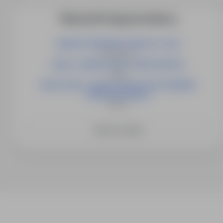
Więcej ofert tego pracodawcy
INSPEKTOR/INSPEKTORKA DS. PŁAC
Świnoujście
LIDER / LIDERKA GRUPY MONTAŻOWEJ
Opole
NAUCZYCIEL / NAUCZYCIELKA WYCHOWANIA
PRZEDSZKOLNEGO
Słubice
Zobacz więcej