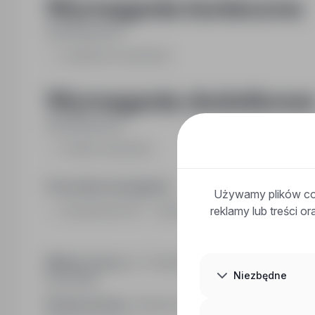
Wymagania konieczne:
Wykształcenie:
zasadnicze zawodowe
Wymagania dodatkowe
Wykształcenie:
średnie zawodowe
Pozostałe wymagania:
Używamy plików coo
reklamy lub treści o
Uprawnienia UDT - wózki jezdniowe( obowiązkowo ),
Miejsce pracy:
ul. Towarzystwa Jaszczurczego 9, 
Niezbędne
pomorskie
Rodzaj umowy:
Umowa o pracę na czas określony