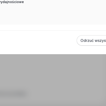
 wydajnościowe
y
Odrzuć wszys
raca na produkcji