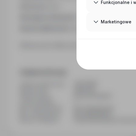
Funkcjonalne i
Staż pracy:
lata: 1
Wymagane dokumenty:
cv
Marketingowe
Sposób aplikowania:
bezpośrednio do pracodawc
Kliknij przycisk Aplikuj, aby poznać szczegóły oferty
Dodatkowe informacje
Ostatnia aktualizacja
13/07/2026
Wymiar etatu
Pełny etat
Rodzaj umowy
Na czas określony
Liczba wakatów
1
Min. doświadczenie
Bez doświadczenia
Min. wykształcenie
Bez wykształcenia
Branża / kategoria
Praca Praca fizyczna, Praca P