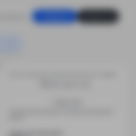
racodawców
Zaloguj się
Zarejestruj się
 RECYKLINGU K/M
Chcesz otrzymywać podobne oferty pracy e-mailem?
Utwórz alert e-mail
Zapisz mnie
Zarejestrowani kandydaci otrzymują informacje jako
pierwsi.
PODZIEL SIĘ ZE ZNAJOMYMI