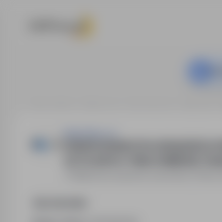
Ta o
Strona główna
Oferty pracy
Praca fizyczna
Wąbrzeźno
Veroni Sp z o.o.
OPERATOR MASZYN I URZĄDZEŃ D
SZTUCZNYCH -PRACOWNIK RECYKLI
Wąbrzeźno
,
kujawsko-pomorskie
Pełny 
Opis stanowiska