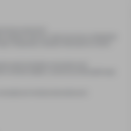
ngu tworzyw sztucznych
ie odpadów foliowych i taśm do procesu rozdrabniania
ego ( temperatura, ciśnienie) Pakowanie do worków
anie awarii mechanikom utrzymania ruchu
w na terenie zakładu ( za pomocą wózka paletowego
 wewnętrznych instrukcji stanowiskowych.