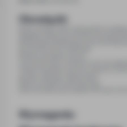
Numer oferty:
StPr/26/0152
Obowiązki:
Bieżąca obsługa i nadzór nad pracą linii do recykli
Segregacja, selekcja oraz mechaniczne przygotowan
Monitorowanie prawidłowego procesu technologiczn
typu BIG BAG oraz ich znakowanie
Wizualna ocena jakości surowca
Czyszczenie maszyn, wymiana sit, noży oraz zgłasz
Transport wewnętrzny surowców i gotowych wyrobó
ręcznego, widłowego / elektrycznego )
Dbanie o porządek na stanowisku pracy
Ścisłe stosowanie się do przepisów BHP, ppoż oraz
Wymagania: