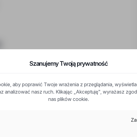
:
Szanujemy Twoją prywatność
kie, aby poprawić Twoje wrażenia z przeglądania, wyświetl
raz analizować nasz ruch. Klikając „Akceptuję", wyrażasz zg
 podesty ruchome przejezdne( mile widziane)
nas plików cookie.
87-200 Wąbrzeźno, powiat: wąbrzeski, woj: kujawsko-
Za