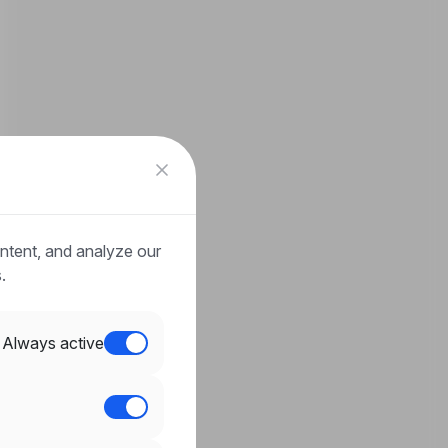
ntent, and analyze our
.
Always active