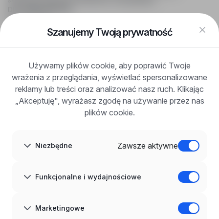
DLA KANDYDATÓW
Pokaż oferty
FAQ
Szanujemy Twoją prywatność
Zaloguj się
Zarejestruj się
Blog
Używamy plików cookie, aby poprawić Twoje
DLA PRACODAWCÓW
wrażenia z przeglądania, wyświetlać spersonalizowane
Dla pracodawców
Korzyści z publikacji
reklamy lub treści oraz analizować nasz ruch. Klikając
FAQ
„Akceptuję", wyrażasz zgodę na używanie przez nas
Zarejestruj się
plików cookie.
Blog dla pracodawców
O NAS
O nas
Zawsze aktywne
Niezbędne
Partnerzy
Kariera
Kontakt
Mapa strony
Funkcjonalne i wydajnościowe
Informacje korporacyjne
RODO w infoPraca.pl
JĘZYK
Marketingowe