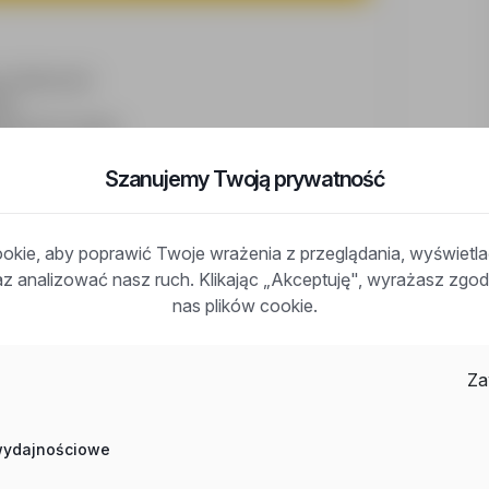
i elektrycznych
ktu
ejestrowanie wyników
owy
Szanujemy Twoją prywatność
ażu
kie, aby poprawić Twoje wrażenia z przeglądania, wyświetl
arunek konieczny)
raz analizować nasz ruch. Klikając „Akceptuję", wyrażasz zg
nas plików cookie.
Za
ń)
 wydajnościowe