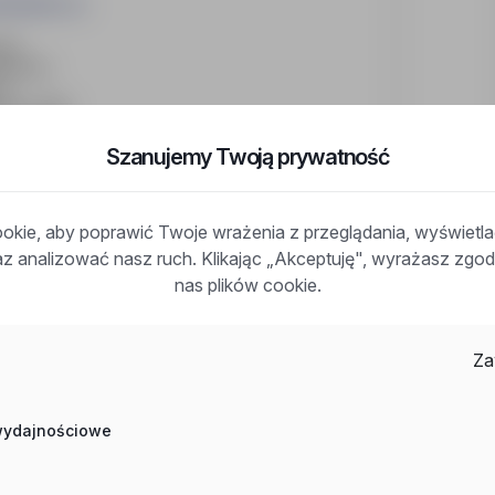
dzialna za:
ego.
mentów.
my.
isami BHP.
Szanujemy Twoją prywatność
anowisku w zakładzie prefabrykacji elementów
kie, aby poprawić Twoje wrażenia z przeglądania, wyświetl
ętność czytania i interpretacji.
iająca komunikację na produkcji – warunek
raz analizować nasz ruch. Klikając „Akceptuję", wyrażasz zg
nas plików cookie.
anizacji pracy produkcji.
ialność.
Za
e o pracę.
o doświadczenia i umiejętności.
 wydajnościowe
a opieka medyczna, ubezpieczenie na życie oraz