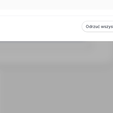
Odrzuć wszys
poprzez przycisk "Aplikuj".