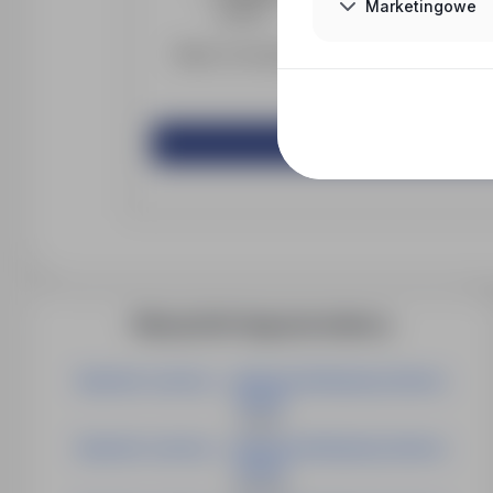
Marketingowe
premie.
Dołącz do naszego zespołu!
Prosimy o aplikowanie 
Więcej ofert tego pracodawcy
Operator suwnicy - zakład prefabrykacji betonu
(m/k/i)
Kielce
Operator suwnicy - zakład prefabrykacji betonu
(m/k/i)
Wrocław