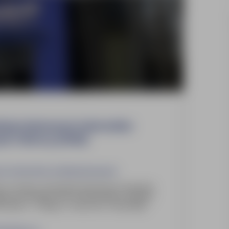
dukcja betonowych elementów
ch, Niemcy (m/k/d)
wych elementów prefabrykowanych
y do nadzoru nad produkcją betonowych elementów
igary oraz podciągi. Praca w renomowanym zakładzie
 Niemiec - w Siegen k. Kolonii lub k. Norymbergii