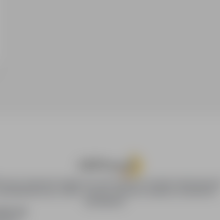
Praca.pl zapewnia dostęp do nowoczesnych narzędzi rekrutacyjnych
szukiwania pracy online, oferując skuteczne wsparcie rekruterom i
kandydatom.
DAWCÓW