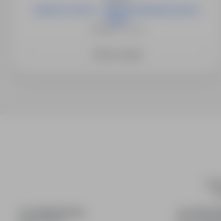
Operator suwnicy - zakład prefabrykacji betonu
(m/k/i)
Bydgoszcz, Toruń
Zobacz więcej
info
wy
DLA KANDYDATÓW
DLA PRACO