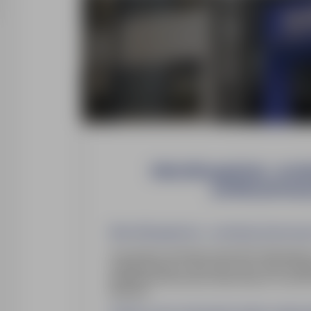
Mistrz/Brygadzista - pro
prefabrykowany
Mistrz/Brygadzista - produkcja betono
Poszukujemy doświadczonego Mistrza/Brygadzist
prefabrykowanych, takich jak ściany, słupy, dźw
prefabrykacji betonowej zlokalizowanym na terenie
(Bawaria).