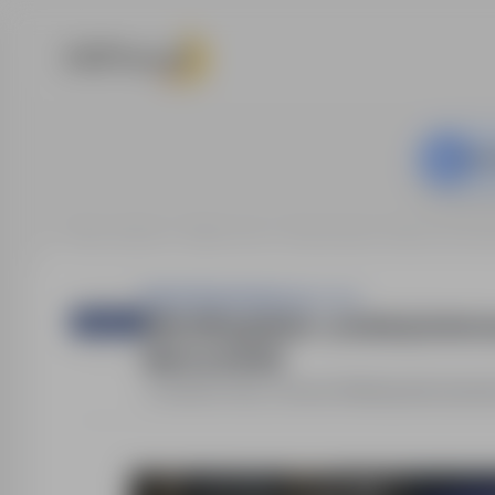
Ta o
Strona główna
Oferty pracy
Budownictwo / Praca na bud
Exbud Konstrukcje sp. z o.o.
Mistrz/Brygadzista - produkcja beto
Niemcy (m/k/d)
Zielona Góra, Gorzów Wielkopolski
,
lubusk