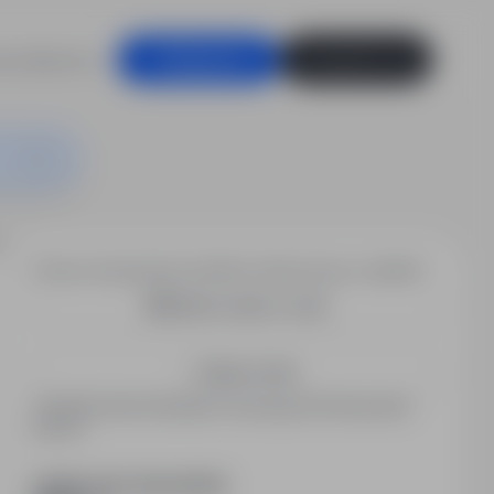
racodawców
Zaloguj się
Zarejestruj się
abrykowanych, Niemcy (m/k/d)
Chcesz otrzymywać podobne oferty pracy e-mailem?
Utwórz alert e-mail
Zapisz mnie
Zarejestrowani kandydaci otrzymują informacje jako
pierwsi.
PODZIEL SIĘ ZE ZNAJOMYMI