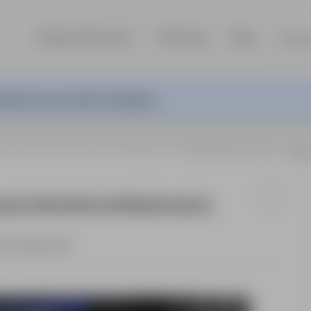
Szukaj ofert pracy
TOP Firmy
Blog
Dla p
ferta pracy nie jest już aktywna.
owie
Zielona Góra, Gorzów Wielkopolski
Mistrz/Brygadzista - produkcja betonowych elementów pref
nowych elementów prefabrykowanych,
ie
Pełny etat