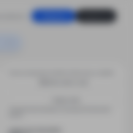
racodawców
Zaloguj się
Zarejestruj się
Chcesz otrzymywać podobne oferty pracy e-mailem?
Utwórz alert e-mail
Zapisz mnie
Zarejestrowani kandydaci otrzymują informacje jako
pierwsi.
PODZIEL SIĘ ZE ZNAJOMYMI