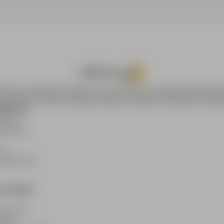
oPraca.pl zapewnia dostęp do nowoczesnych narzędzi rekrutacyjny
wania pracy online, oferując skuteczne wsparcie rekruterom i kan
DAWCÓW
awców
blikacji
ię
acodawców
E PRAWNE
watności
kies