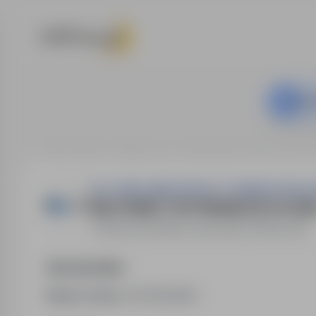
Ta o
Strona główna
Oferty pracy
Budownictwo / Praca na bud
POL- MAK IŁAWA SPÓŁKA Z OGRANICZONĄ 
MECHANIK UTRZYMANIA RUCHU (K/M
Iława
,
warmińsko-mazurskie
Pełny etat
Opis stanowiska
Numer oferty:
StPr/26/0991