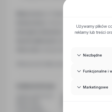
Miejsce pracy:
ul. Papiernicza 1, 14-200 Iława, pow
Rodzaj umowy:
Umowa o pracę na czas określony
Używamy plików coo
Wymagane dokumenty:
cv
reklamy lub treści o
Sposób aplikowania:
bezpośrednio do pracodawc
Adres www:
www.pol-mak.com.pl
Niezbędne
Kliknij przycisk Aplikuj, aby poznać szczegóły oferty
Funkcjonalne i
Dodatkowe informacje
Marketingowe
Ostatnia aktualizacja
01/07/2026
Wymiar etatu
Pełny etat
Rodzaj umowy
Na czas określony
Liczba wakatów
1