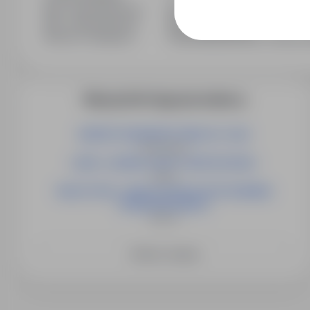
Min. doświadczenie
Bez doświadczenia
Min. wykształcenie
Bez wykształcenia
Branża / kategoria
Praca Budownictwo / Praca na 
Więcej ofert tego pracodawcy
INSPEKTOR/INSPEKTORKA DS. PŁAC
Świnoujście
LIDER / LIDERKA GRUPY MONTAŻOWEJ
Opole
NAUCZYCIEL / NAUCZYCIELKA WYCHOWANIA
PRZEDSZKOLNEGO
Słubice
Zobacz więcej