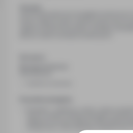
Obowiązki:
wykonywanie planowych przeglądów technicznych i ko
maszyn, diagnozowanie i naprawa awarii maszyn pr
ciągłość produkcji (pneumatyka, hydraulika, mechani
aktywny udział w postojach produkcyjnych
Wymagania:
Wymagania konieczne:
Wykształcenie:
zasadnicze zawodowe
Pozostałe wymagania:
Wymagania - umiejętności i wiedza z zakresu mechani
maszyn i urządzeń, podstawy pneumatyki i hydrauliki
dokładność i poczucie estetyczne. Mile widziane: kwal
obsługę suwnic, wózka widłowego. Kontakt tel; 510*