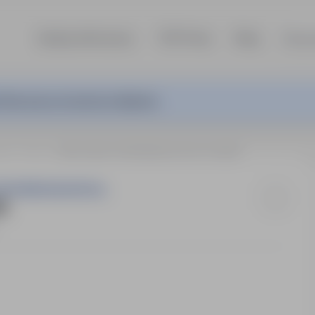
Szukaj ofert pracy
TOP Firmy
Blog
Dla p
ferta pracy nie jest już aktywna.
owie
Iława
MECHANIK UTRZYMANIA RUCHU (K/M)
ODPOWIEDZIALNOŚCIĄ
)