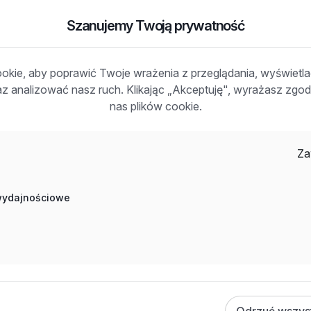
Szanujemy Twoją prywatność
iat: iławski, woj: warmińsko-mazurskie
kie, aby poprawić Twoje wrażenia z przeglądania, wyświetl
raz analizować nasz ruch. Klikając „Akceptuję", wyrażasz zg
nas plików cookie.
y
Za
 wydajnościowe
Odrzuć wszys