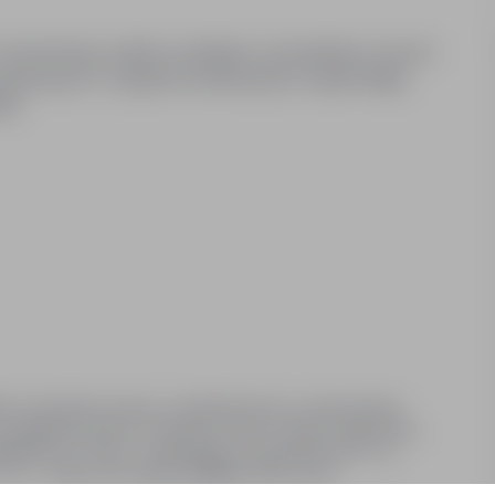
nserwacji, udział w instalacji i uruchamianiu nowych
odukcyjnych i urządzeń produkcyjnych zapewniając
ka)
ki i konstrukcji maszyn, doświadczenie w serwisowaniu
, umiejętność pracy w zespole, praca w trybie zmianowym,
ifikacje G1, G2,G3 - eksploatacja, uprawnienia UDT na
***** - kadry, lub mailowy:HR@pol-mak.com.pl