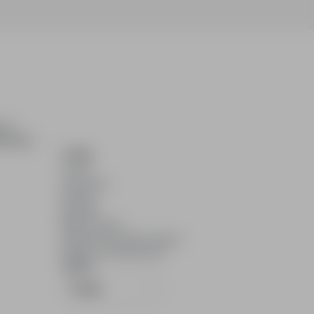
ch i
dydatom.
O NAS
O nas
Partnerzy
Kariera
Kontakt
Mapa strony
Informacje korporacyjne
RODO w infoPraca.pl
JĘZYK
Polski