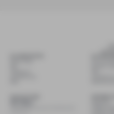
inf
wyszuki
DLA KANDYDATÓW
DLA PRACO
Pokaż oferty
Dla pracod
FAQ
Korzyści z pu
Zaloguj się
FAQ
Zarejestruj się
Zarejestruj s
Blog
Blog dla pr
DOŁĄCZ DO NAS
INFORMACJ
Regulamin
Polityka pry
© 2008–
2026
infoPraca.pl. Wszelkie prawa
Polityka coo
zastrzeżone.