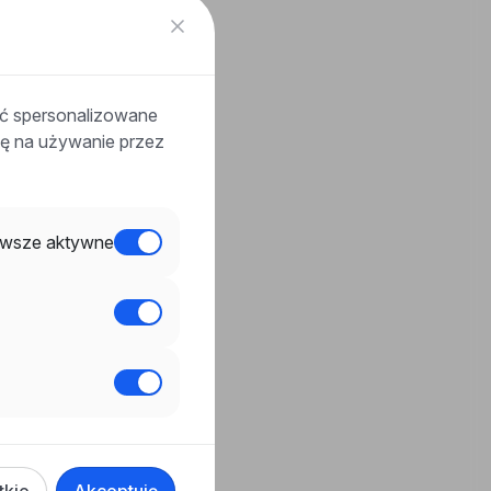
ać spersonalizowane
odę na używanie przez
wsze aktywne
tkie
Akceptuję