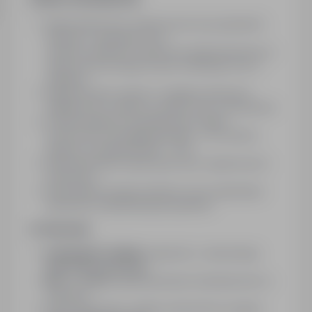
ZAKRES OBOWIĄZKÓW:
Wykonywanie prac naprawczych przy pojazdach
kołowych i specjalnych (np.
cysterny, kontenery cysternowe itp.)Bundeswehry w
ramach technicznego serwisu mobilnego oraz w
zakładzie
Diagnozowanie usterek z następną naprawą w
zakładzie lub u klienta na miejscu (np. w
koszarach)
Przeprowadzanie obowiązkowych badań
technicznych (przegląd specjalny – SP, kontrola
zgodnie z przepisami BHP – UVV)
Dokumentowanie wykonanych prac naprawczych i
kontrolnych
Sprawdzanie bezpieczeństwa ruchu drogowego i
sprawności eksploatacyjnej pojazdów
WYMAGANIA:
KOMUNIKATYWNAN
znajomość j. niemieckiego
(warunek konieczny)
Min. 3 - letnie
udokumentowane doświadczenie w
zawodzie
Prawo jazdy kat. B i własny samochód na wyjazd