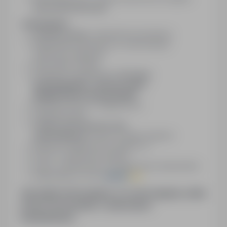
(warunek konieczny)
ZAPEWNIAMY:
Umowę o pracę
z niemieckim pracodawcą
Długotrwałe zatrudnienie w renomowanym
niemieckim magazynie
Pełny pakiet socjalny
Atrakcyjne wynagrodzenie
(20
euro
brutto/godzina + 40 euro netto
diety/przepracowany dzień)
Możliwość pracy w nadgodzinach
Zakwaterowanie
Telefon alarmowy dla osób
dojeżdżających
czynny w każdy weekend
Możliwość aplikacji bez wysłania CV
Pomoc w organizacji wyjazdu
Pomoc w tłumaczeniu i przygotowaniu dokumentów
Stałą opiekę ze strony
Impact
Job
Uprzejmie informujemy, że zastrzegamy sobie
prawo do kontaktu z wybranymi
kandydatami.