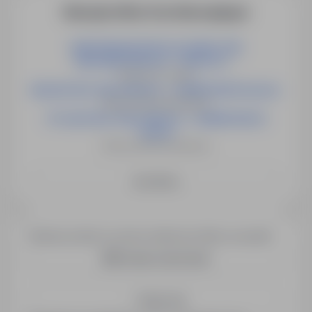
More job offers from this employer
MONTER/ELEKTRYK/ ŚLUSARZ LINII
NAPOWIETRZNYCH - OKOLICE L...
Niemcy, ok. Lipska
MALARZ BEZ ZNAJOMOŚCI J. NIEMIECKIEGO(m/k/n)
Niemcy, Różne lokalizacje
STOLARZ BEZ ZNAJOMOŚCI J. NIEMIECKIEGO
(m/k/n)
Niemcy, Różne lokalizacje
See More
Would you like to receive similar job offers via email?
Create email alert
Save me