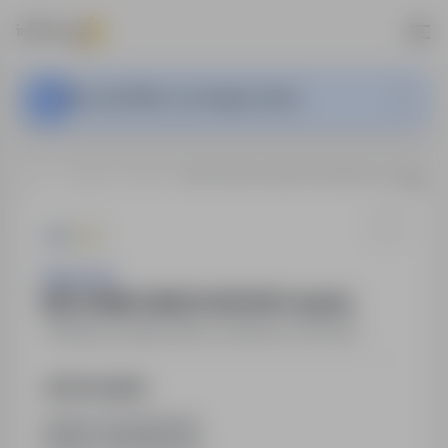
This Job Offer is no longer active.
…
Niemcy, Emden
MECHANIK SAMOCHODOWY (m/k/n)
ImpactJob
MECHANIK SAMOCHODOWY (m/k/n)
Niemcy, Emden
,
Other countries
Full time
Job Description
ZAKRES OBOWIĄZKÓW