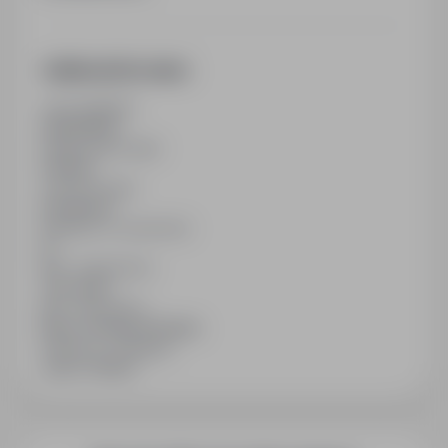
Additional Information
Last updated
25/05/2026
Employment type
Full time
Contract type
Permanent
Number of vacancies
15
Min. experience
Two years
Min. education
Basic Vocational Studies
Industry / category
Jobs in Others