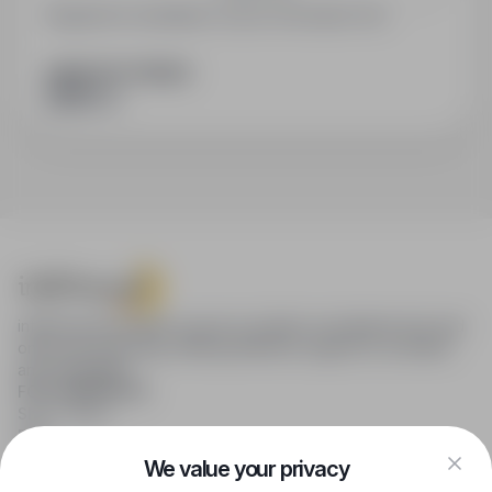
Registered candidates receive information first.
SHARE WITH FRIENDS
infoPraca.pl provides access to modern recruitment tools and
online job searching, offering effective support to recruiters
and candidates.
FOR CANDIDATES
Show offers
FAQ
Log in
We value your privacy
Register