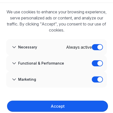
Blog
FOR EMPLOYERS
We use cookies to enhance your browsing experience,
For employers
Benefits of publication
serve personalized ads or content, and analyze our
FAQ
traffic. By clicking "Accept", you consent to our use of
Register
cookies.
Blog for Employers
ABOUT US
About us
Always active
Necessary
Partners
Career
Contact
Sitemap
Functional & Performance
Corporate information
GDPR at infoPraca.pl
LANGUAGE
Marketing
English
JOIN US
© 2008–
2026
infoPraca.pl. All rights reserved.
Accept
LEGAL INFORMATION