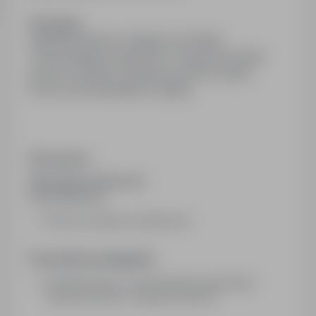
Obowiązki:
Organizacja pracy zespołu na zmianie.
Przestrzeganie zasad BHP. Pryzgotowywanie
potraw i posiłków. Współtworzenie receptur.
Praca od poniedziałku do piątku.
Wymagania:
Wymagania konieczne:
Wykształcenie:
brak lub niepełne podstawowe
Pozostałe wymagania:
Doświadczenie na samodzielnym stanowisku
mlodszy kucharz, znajomość HACCP.