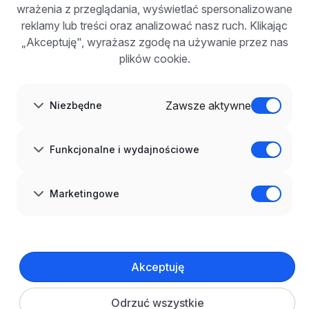
wrażenia z przeglądania, wyświetlać spersonalizowane
Dla pracodawców
Korzyści z publikacji
reklamy lub treści oraz analizować nasz ruch. Klikając
FAQ
„Akceptuję", wyrażasz zgodę na używanie przez nas
Zarejestruj się
plików cookie.
Blog dla pracodawców
O NAS
O nas
Zawsze aktywne
Niezbędne
Partnerzy
Kariera
Kontakt
Mapa strony
Funkcjonalne i wydajnościowe
Informacje korporacyjne
RODO w infoPraca.pl
JĘZYK
Marketingowe
Polski
DOŁĄCZ DO NAS
© 2008–
2026
infoPraca.pl. Wszelkie prawa zastrzeżone.
Akceptuję
INFORMACJE PRAWNE
Regulamin
Polityka prywatności
Polityka cookies
Odrzuć wszystkie
Ustawienia plików cookie