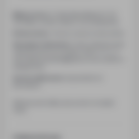
Miejsce pracy:
al. Aleja Niepodległości 8, 39-
300 Mielec, powiat: mielecki, woj: podkarpackie
Rodzaj umowy:
Umowa o pracę na okres próbny
Wymagane dokumenty:
Osoby zainteresowane
ofertą proszone są o kontakt z 536******, e-
mail: nadia.lysyk.petruk@gmail.com lub osobisty w
siedzibie firmy.
Sposób aplikowania:
bezpośrednio do
pracodawcy
Kliknij przycisk Aplikuj, aby poznać szczegóły
oferty
Dodatkowe informacje