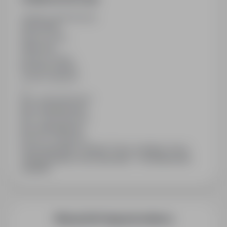
Ostatnia aktualizacja
01/07/2026
Wymiar etatu
Pełny etat
Rodzaj umowy
Na okres próbny
Liczba wakatów
1
Min. doświadczenie
Bez doświadczenia
Min. wykształcenie
Bez wykształcenia
Branża / kategoria
Praca Sprzedaż / Handel / Praca w sklepie, Praca
Obsługa klienta, Praca Sprzedaż - Przedstawiciele
handlowi
Więcej ofert tego pracodawcy