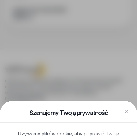
PODZIEL SIĘ ZE ZNAJOMYMI
infoPraca.pl zapewnia dostęp do nowoczesnych narzędzi
rekrutacyjnych i wyszukiwania pracy online, oferując
skuteczne wsparcie rekruterom i kandydatom.
DLA KANDYDATÓW
Pokaż oferty
FAQ
Szanujemy Twoją prywatność
Zaloguj się
Zarejestruj się
Blog
Używamy plików cookie, aby poprawić Twoje
DLA PRACODAWCÓW