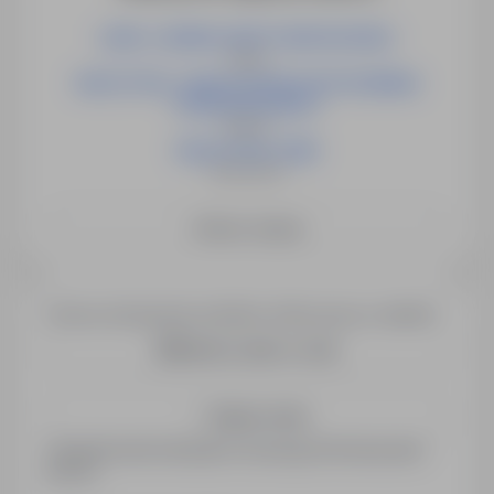
LIDER / LIDERKA GRUPY MONTAŻOWEJ
Opole
NAUCZYCIEL / NAUCZYCIELKA WYCHOWANIA
PRZEDSZKOLNEGO
Słubice
NAUCZYCIEL (K/M)
Świebodzin
Zobacz więcej
Chcesz otrzymywać podobne oferty pracy e-mailem?
Utwórz alert e-mail
Zapisz mnie
Zarejestrowani kandydaci otrzymują informacje jako
pierwsi.