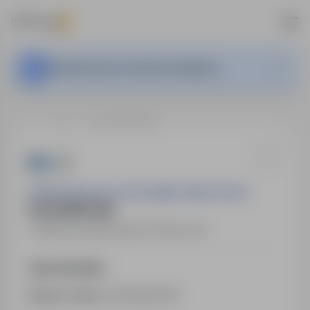
Ta oferta pracy nie jest już aktywna.
…
Mielec
KUCHARZ K/M
ŁuNa Kawiarnia & CateringBox Nadiia Petruk
KUCHARZ K/M
Mielec
,
podkarpackie
Pełny etat
Opis stanowiska
Numer oferty:
StPr/26/0782