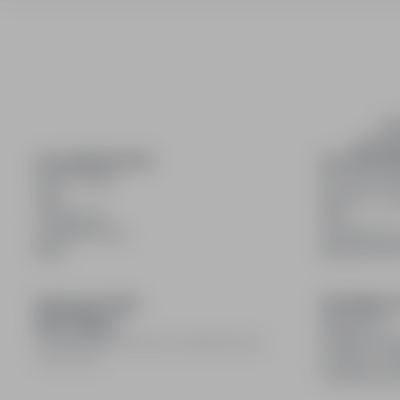
inf
wyszuki
DLA KANDYDATÓW
DLA PRACO
Pokaż oferty
Dla pracod
FAQ
Korzyści z pu
Zaloguj się
FAQ
Zarejestruj się
Zarejestruj s
Blog
Blog dla pr
DOŁĄCZ DO NAS
INFORMACJ
Regulamin
Polityka pry
© 2008–
2026
infoPraca.pl. Wszelkie prawa
Polityka coo
zastrzeżone.
Ustawienia 