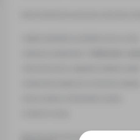
Osobie zatrudnionej na powyższym stanowisku ofer
• stabilne zatrudnienie na podstawie umowy o pracę,
• atrakcyjne wynagrodzenie –
9 500zł netto + pre
• dobrowolne dyżury i nadgodziny dodatkowo płatn
• świadczenia pozapłacowe w formie karty multispor
• pracę w zgranym i profesjonalnym zespole,
• możliwość rozwoju.
Ogłoszenie skierowane jest do osób, które posiadaj