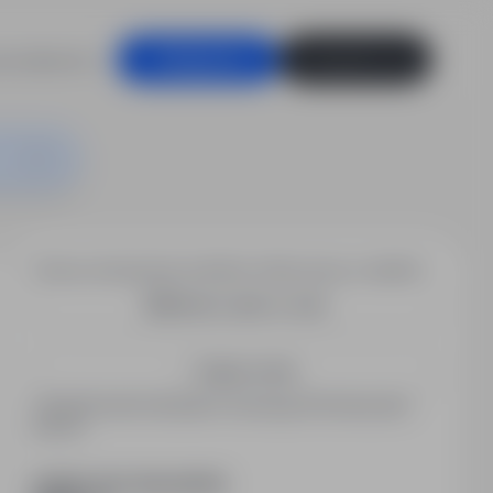
racodawców
Zaloguj się
Zarejestruj się
Chcesz otrzymywać podobne oferty pracy e-mailem?
Utwórz alert e-mail
Zapisz mnie
Zarejestrowani kandydaci otrzymują informacje jako
pierwsi.
PODZIEL SIĘ ZE ZNAJOMYMI