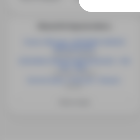
Więcej ofert tego pracodawcy
Technik- 5800 netto- CZECHOWICE-DZIEDZICE
(NIEPODLEGŁOŚCI)
Czechowice- Dziedzice
CZECHOWICE-DZIEDZICE (NIEPODLEGŁOŚCI) - 7500
netto - Magi...
Czechowice- Dziedzice
Kierownik apteki- 13 000 netto - Biskupiec
Biskupiec
Zobacz więcej