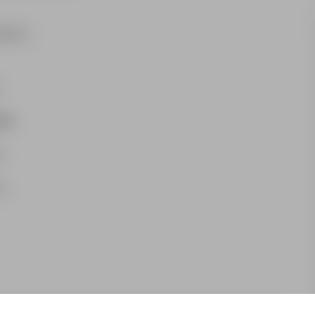
ujemy:
mie
e
t,
ą wyższe wykształcenie farmaceutyczne oraz min. 5 lat