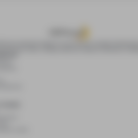
oPraca.pl zapewnia dostęp do nowoczesnych narzędzi rekrutacyjny
wania pracy online, oferując skuteczne wsparcie rekruterom i kan
DAWCÓW
awców
blikacji
ię
acodawców
E PRAWNE
watności
kies
plików cookie