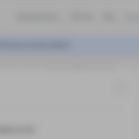
Szukaj ofert pracy
TOP Firmy
Blog
Dla p
ferta pracy nie jest już aktywna.
otechnologia
Przemyśl
Kierownik- 9 500 netto- Przemyśl
WNIKA APTEKI