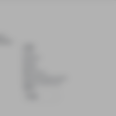
ch i
dydatom.
O NAS
O nas
Partnerzy
Kariera
Kontakt
Mapa strony
Informacje korporacyjne
RODO w infoPraca.pl
JĘZYK
Polski