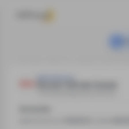
Ta o
Strona główna
Oferty pracy
Laboratorium / Farmacja / Bi
Apteka Słoneczna
Kierownik- 9 500 netto- Przemyśl
Przemyśl
,
podkarpackie
Pełny etat
Opis stanowiska
Apteka Słoneczna w
PRZEMYŚLU
zatrudni
KIERO