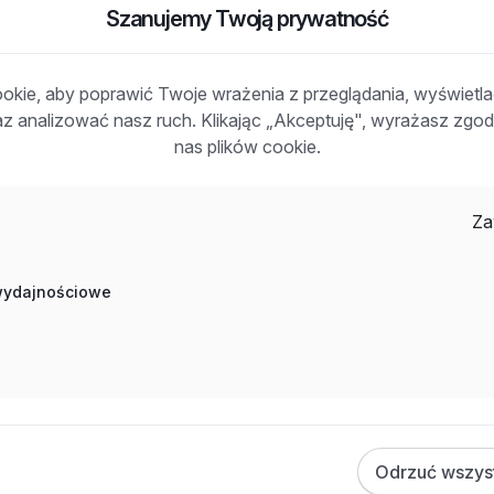
Szanujemy Twoją prywatność
kie, aby poprawić Twoje wrażenia z przeglądania, wyświetl
raz analizować nasz ruch. Klikając „Akceptuję", wyrażasz zg
nas plików cookie.
o przesłanie CV za pomocą formularza dostępnego na
Za
 wydajnościowe
Odrzuć wszys
 / Biotechnologia