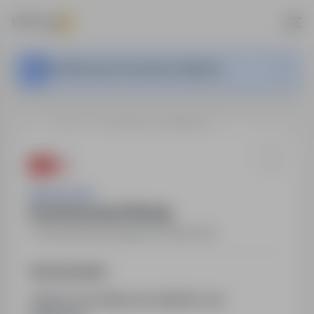
Ta oferta pracy nie jest już aktywna.
…
Złotoryja
Inwentaryzacja Złotoryja
Work & Profit
Inwentaryzacja Złotoryja
Złotoryja
,
dolnośląskie
Pełny etat
Opis stanowiska
Jeśli do nas dołączysz będziesz się