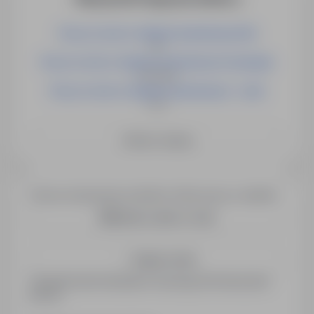
Praca na hali w sklepie budowlanym Ełk
Ełk
Praca na hali w sklepie budowlanym Grudziądz
Grudziądz
Praca na hali w sklepie budowlanym - Łódź
Łódź
Zobacz więcej
Chcesz otrzymywać podobne oferty pracy e-mailem?
Utwórz alert e-mail
Zapisz mnie
Zarejestrowani kandydaci otrzymują informacje jako
pierwsi.