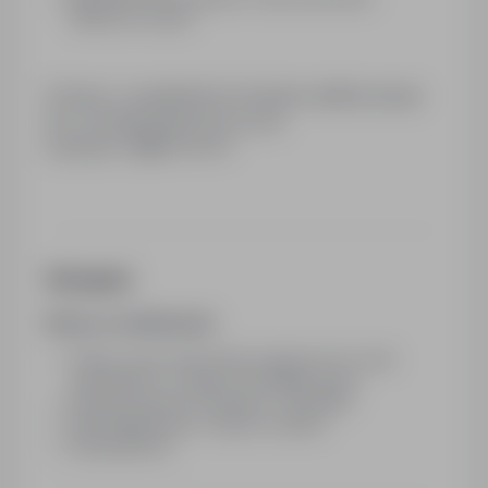
Medicover Sport
Prosimy o wypełnienie formularza aplikacyjnego
lub o kontakt telefoniczny pod
numerem:
726******
Wymagania
Nasze oczekiwania:
Oferta pracy skierowana wyłącznie do osób
pełnoletnich z uwagi na charakter pracy
Dyspozycyjność w terminie 7.05.2026r
Komunikatywność i kultura osobista
Skrupulatność