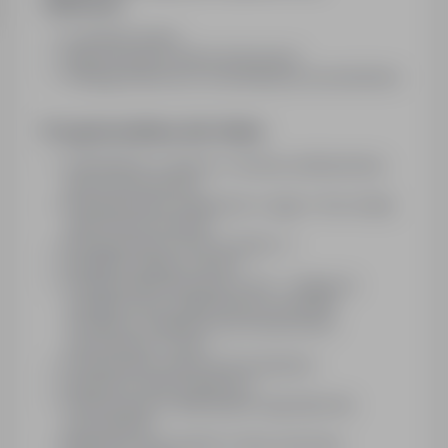
zajmować:
Liczeniem towaru
Raportowaniem stanów ilościowych
Obsługą skanera po wcześniejszym przeszkoleniu
Przygotowaliśmy dla Ciebie:
Zatrudnienie w oparciu o umowę cywilnoprawną
(praca tymczasowa)
Wynagrodzenie wypłacane w ciągu 7 dni od daty
zakończenia zlecenia
Wynagrodzenie 33,00 zł brutto / h
Bezpłatne pakiety szkoleń
Obsługę administracyjną on-line - dostęp do
swojego konta, dzięki któremu wszystkie
formalności załatwiasz bez konieczności
wychodzenia z domu
Profesjonalne wsparcie Koordynatora
Możliwość stałej współpracy
Strefę licytacji z atrakcyjnymi nagrodami dla
pracowników
Możliwość skorzystania z karty sportowej