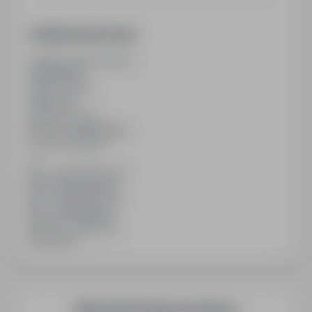
Dodatkowe informacje
Ostatnia aktualizacja
09/05/2026
Wymiar etatu
Pełny etat
Rodzaj umowy
Na czas nieokreślony
Liczba wakatów
1
Min. doświadczenie
Bez doświadczenia
Min. wykształcenie
Bez wykształcenia
Branża / kategoria
Praca Inne
Więcej ofert tego pracodawcy