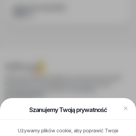
PODZIEL SIĘ ZE ZNAJOMYMI
infoPraca.pl zapewnia dostęp do nowoczesnych narzędzi
rekrutacyjnych i wyszukiwania pracy online, oferując
skuteczne wsparcie rekruterom i kandydatom.
DLA KANDYDATÓW
Pokaż oferty
FAQ
Szanujemy Twoją prywatność
Zaloguj się
Zarejestruj się
Blog
Używamy plików cookie, aby poprawić Twoje
DLA PRACODAWCÓW