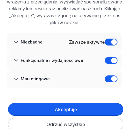
wrażenia z przeglądania, wyświetlać spersonalizowane
Dla pracodawców
Korzyści z publikacji
reklamy lub treści oraz analizować nasz ruch. Klikając
FAQ
„Akceptuję", wyrażasz zgodę na używanie przez nas
Zarejestruj się
plików cookie.
Blog dla pracodawców
O NAS
O nas
Zawsze aktywne
Niezbędne
Partnerzy
Kariera
Kontakt
Mapa strony
Funkcjonalne i wydajnościowe
Informacje korporacyjne
RODO w infoPraca.pl
JĘZYK
Marketingowe
Polski
DOŁĄCZ DO NAS
© 2008–
2026
infoPraca.pl. Wszelkie prawa zastrzeżone.
Akceptuję
INFORMACJE PRAWNE
Regulamin
Polityka prywatności
Polityka cookies
Odrzuć wszystkie
Ustawienia plików cookie