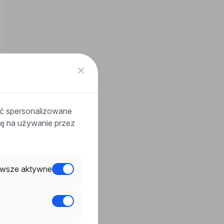
ać spersonalizowane
odę na używanie przez
wsze aktywne