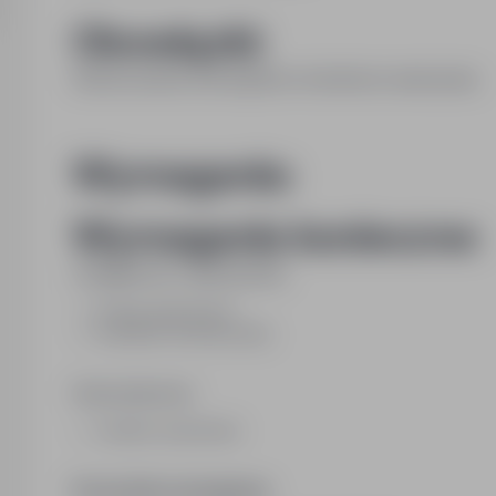
Obowiązki:
Wykonywanie obowiązków instruktora nauki jazdy.
Wymagania:
Wymagania konieczne:
Umiejętności i uprawnienia:
Prawo jazdy kat. B
Instruktor techniki jazdy
Wykształcenie:
średnie zawodowe
Pozostałe wymagania: