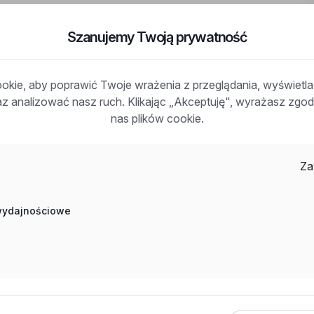
Szanujemy Twoją prywatność
at: iławski, woj: warmińsko-mazurskie
kie, aby poprawić Twoje wrażenia z przeglądania, wyświetl
ny
raz analizować nasz ruch. Klikając „Akceptuję", wyrażasz zg
nas plików cookie.
y
Za
 wydajnościowe