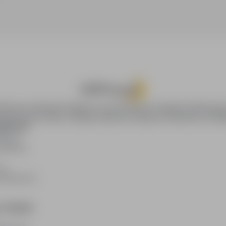
oPraca.pl zapewnia dostęp do nowoczesnych narzędzi rekrutacyjny
wania pracy online, oferując skuteczne wsparcie rekruterom i kan
DAWCÓW
awców
blikacji
ię
acodawców
E PRAWNE