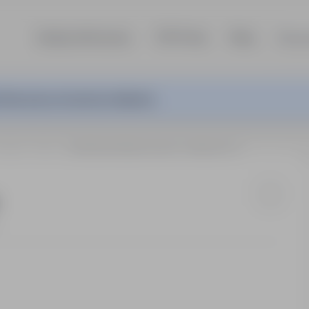
Szukaj ofert pracy
TOP Firmy
Blog
Dla p
ferta pracy nie jest już aktywna.
sklepie
Iława
INSTRUKTOR/KA NAUKI JAZDY KAT. B