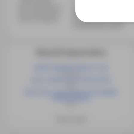
Liczba wakatów
1
Min. doświadczenie
Bez doświadczenia
Min. wykształcenie
Bez wykształcenia
Branża / kategoria
Praca Sprzedaż / Handel / Pra
Przedstawiciele handlowi
Więcej ofert tego pracodawcy
INSPEKTOR/INSPEKTORKA DS. PŁAC
Świnoujście
LIDER / LIDERKA GRUPY MONTAŻOWEJ
Opole
NAUCZYCIEL / NAUCZYCIELKA WYCHOWANIA
PRZEDSZKOLNEGO
Słubice
Zobacz więcej