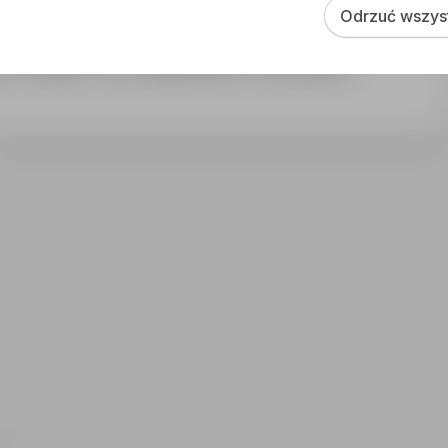
Odrzuć wszys
ca w sklepie, Praca Obsługa klienta, Praca Sprzedaż -