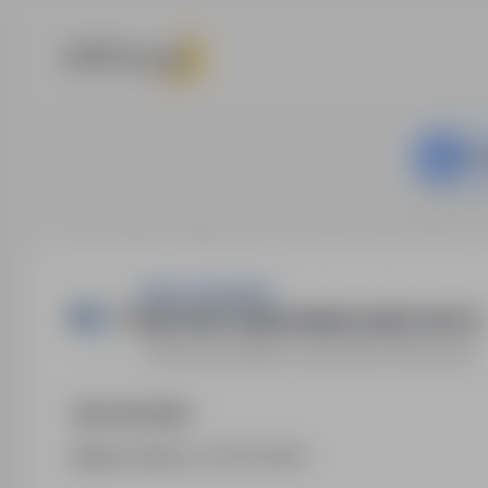
Ta o
Strona główna
Oferty pracy
Sprzedaż / Handel / Praca w 
KAROL MILEWSKI
INSTRUKTOR/KA NAUKI JAZDY KAT. B
Iława
,
warmińsko-mazurskie
Pełny etat
Opis stanowiska
Numer oferty:
StPr/26/0985