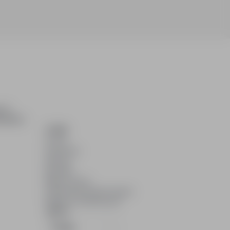
ch i
dydatom.
O NAS
O nas
Partnerzy
Kariera
Kontakt
Mapa strony
Informacje korporacyjne
RODO w infoPraca.pl
JĘZYK
Polski