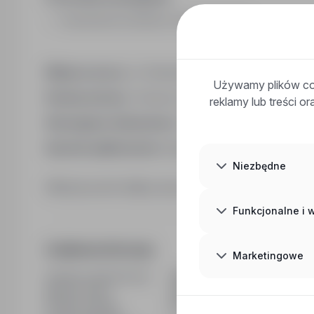
Uprawnienia instruktora nauki jazdy kat. b
Miejsce pracy:
ul. Gizewiusza 1, 14-200 Iława, powi
Używamy plików coo
Rodzaj umowy:
Umowa o pracę na czas nieokreślo
reklamy lub treści o
Wymagane dokumenty:
CV
Sposób aplikowania:
bezpośrednio do pracodawc
Niezbędne
Kliknij przycisk Aplikuj, aby poznać szczegóły oferty
Funkcjonalne i
Dodatkowe informacje
Marketingowe
Ostatnia aktualizacja
16/07/2026
Wymiar etatu
Pełny etat
Rodzaj umowy
Na czas nieokreślony