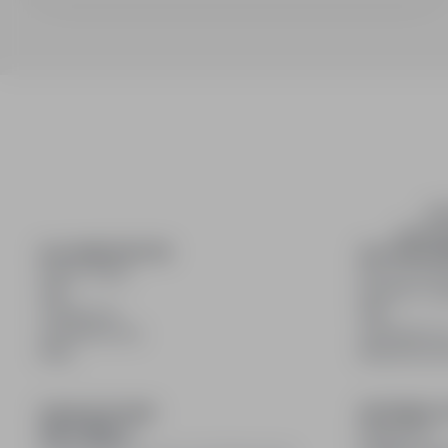
inf
wyszuki
DLA KANDYDATÓW
DLA PRACO
Pokaż oferty
Dla pracod
FAQ
Korzyści z pu
Zaloguj się
FAQ
Zarejestruj się
Zarejestruj s
Blog
Blog dla pr
DOŁĄCZ DO NAS
INFORMACJ
Regulamin