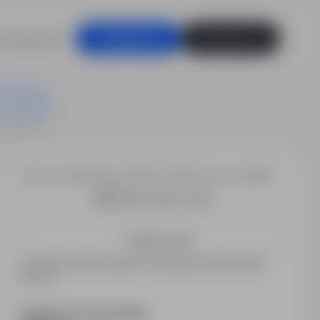
racodawców
Zaloguj się
Zarejestruj się
Chcesz otrzymywać podobne oferty pracy e-mailem?
Utwórz alert e-mail
Zapisz mnie
Zarejestrowani kandydaci otrzymują informacje jako
pierwsi.
PODZIEL SIĘ ZE ZNAJOMYMI