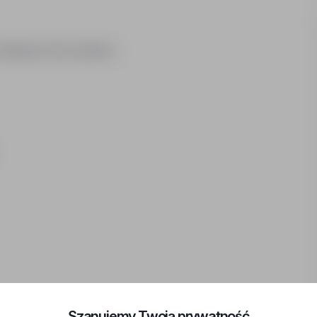
kategorie mile widziane
-233 Rzeszów, powiat: m. Rzeszów, woj: podkarpackie
Szanujemy Twoją prywatność