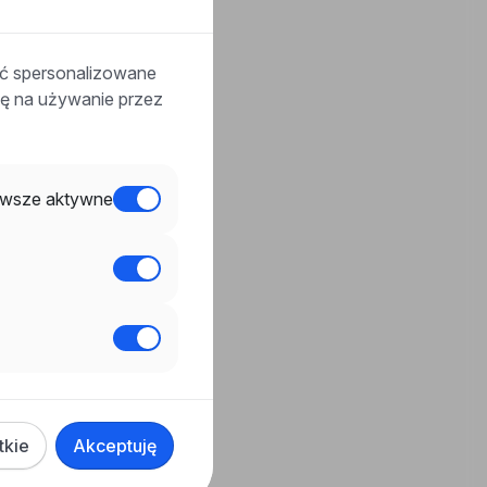
ać spersonalizowane
odę na używanie przez
wsze aktywne
tkie
Akceptuję