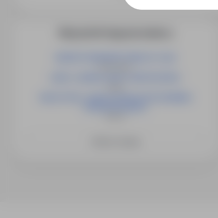
Więcej ofert tego pracodawcy
INSPEKTOR/INSPEKTORKA DS. PŁAC
Świnoujście
LIDER / LIDERKA GRUPY MONTAŻOWEJ
Opole
NAUCZYCIEL / NAUCZYCIELKA WYCHOWANIA
PRZEDSZKOLNEGO
Słubice
Zobacz więcej