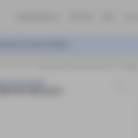
Szukaj ofert pracy
TOP Firmy
Blog
Dla p
ferta pracy nie jest już aktywna.
sklepie
Rzeszów
INSTRUKTOR/INSTRUKTORKA NAUKI JAZDY KAT. AM, A1, 
ON" PIOTR STRYGUN
DY KAT. AM, A1, A2, A