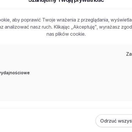
ny
kie, aby poprawić Twoje wrażenia z przeglądania, wyświetl
raz analizować nasz ruch. Klikając „Akceptuję", wyrażasz zg
y
nas plików cookie.
Za
 wydajnościowe
ca w sklepie, Praca Obsługa klienta, Praca Sprzedaż -
Odrzuć wszys