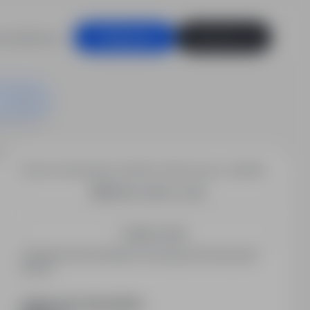
racodawców
Zaloguj się
Zarejestruj się
A2, A
Chcesz otrzymywać podobne oferty pracy e-mailem?
Utwórz alert e-mail
Zapisz mnie
Zarejestrowani kandydaci otrzymują informacje jako
pierwsi.
PODZIEL SIĘ ZE ZNAJOMYMI