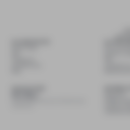
inf
wyszuki
DLA KANDYDATÓW
DLA PRACO
Pokaż oferty
Dla pracod
FAQ
Korzyści z pu
Zaloguj się
FAQ
Zarejestruj się
Zarejestruj s
Blog
Blog dla pr
DOŁĄCZ DO NAS
INFORMACJ
Regulamin
Polityka pry
© 2008–
2026
infoPraca.pl. Wszelkie prawa
Polityka coo
zastrzeżone.
Ustawienia 