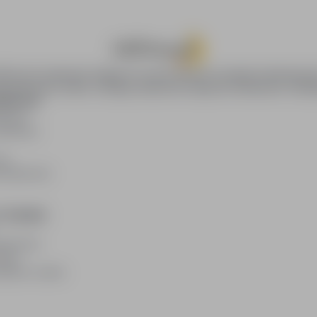
oPraca.pl zapewnia dostęp do nowoczesnych narzędzi rekrutacyjny
wania pracy online, oferując skuteczne wsparcie rekruterom i kan
DAWCÓW
awców
blikacji
ię
acodawców
E PRAWNE
watności
kies
plików cookie