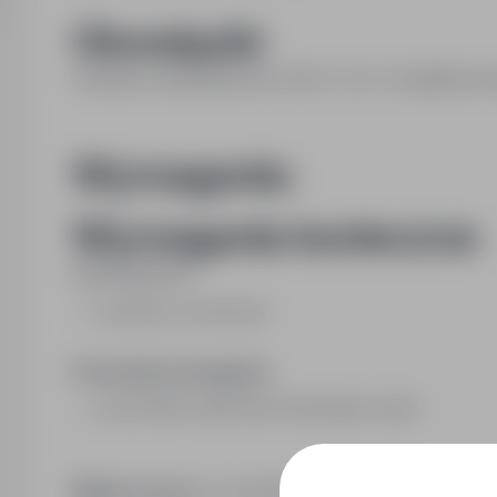
Obowiązki:
Instruktor nauki jazdy kat. AM, A1, A2, A dodatkowe 
Wymagania:
Wymagania konieczne:
Wykształcenie:
zasadnicze zawodowe
Pozostałe wymagania:
LEGITYMACJA INSTRUKTORA NAUKI JAZDY
Miejsce pracy:
ul. Antoniego Gromskiego 3/50, 35