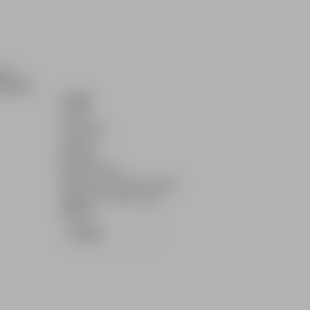
ch i
dydatom.
O NAS
O nas
Partnerzy
Kariera
Kontakt
Mapa strony
Informacje korporacyjne
RODO w infoPraca.pl
JĘZYK
Polski