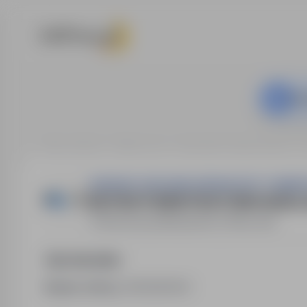
Ta o
Strona główna
Oferty pracy
Sprzedaż / Handel / Praca w 
OŚRODEK SZKOLENIA KIEROWCÓW "CHAMPI
INSTRUKTOR/INSTRUKTORKA NAUKI JAZ
Rzeszów
,
podkarpackie
Pełny etat
Opis stanowiska
Numer oferty:
StPr/26/1641