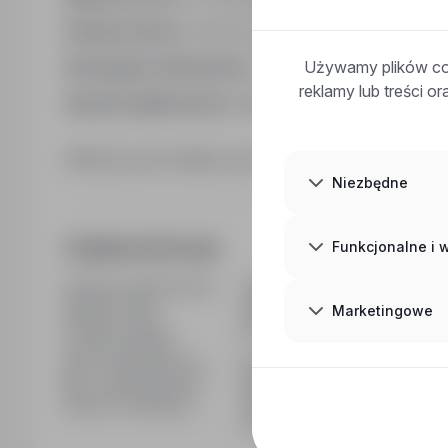
Rodzaj umowy:
Umowa o pracę na czas nieokreślo
Używamy plików coo
Wymagane dokumenty:
CV
reklamy lub treści o
Sposób aplikowania:
bezpośrednio do pracodawc
Kliknij przycisk Aplikuj, aby poznać szczegóły oferty
Niezbędne
Funkcjonalne i
Dodatkowe informacje
Ostatnia aktualizacja
22/04/2026
Wymiar etatu
Pełny etat
Marketingowe
Rodzaj umowy
Na czas nieokreślony
Liczba wakatów
1
Min. doświadczenie
Bez doświadczenia
Min. wykształcenie
Bez wykształcenia
Branża / kategoria
Praca Sprzedaż / Handel / Pra
Przedstawiciele handlowi