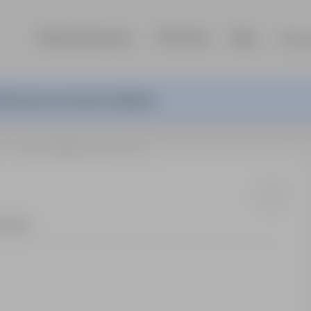
Szukaj ofert pracy
TOP Firmy
Blog
Dla p
ferta pracy nie jest już aktywna.
am
Hydraulik (Niemcy) (m / k / n)
y etat