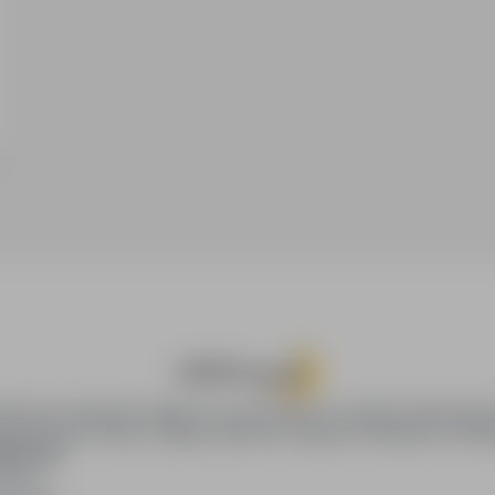
ji zawodowych oraz przebiegu dotychczasowego zatrudnienia).
wnież na przetwarzanie danych osobowych, o których mowa w
ormacji należących do szczególnej kategorii danych osobowych
lub zameldowania, nr PESEL, seria i nr dowodu osobistego,
bistego, prawa jazdy, lub innych dokumentów
iczba i dane dzieci, numer rachunku bankowego, na który
za pracę, zdjęcie przedstawiające mój wizerunek oraz
reślić jednak, że jestem świadomy/świadoma tego, iż na
cjalny pracodawca nie może żądać ode mnie wyrażenia takiej
ia uzależnić wyniku rekrutacji. Rozumiem oraz przyjmuję do
obowych lub jej wycofanie nie może być podstawą
rudnienie, a także nie może powodować wobec niej
e może stanowić przyczyny uzasadniającej odmowę
związanie bez wypowiedzenia przez pracodawcę. Zobowiązuje
owych dotyczących wyroków skazujących oraz naruszeń
od tego czy byłem/byłam wcześniej karany/karana, czy też
eby dr Dominik Matczak upoważnił do przetwarzania moich
niego na podstawie umowy o pracę, umowy zlecenia, umowy
ajduje się na stronie internetowej www.silverhand.eu - w
oPraca.pl zapewnia dostęp do nowoczesnych narzędzi rekrutacyjny
ałów: Poznań, Ostrów Wielkopolski). Jednocześnie wiem, że
wania pracy online, oferując skuteczne wsparcie rekruterom i kan
 oraz ich poprawiania, wycofania zgody na ich
DAWCÓW
 wysyłając odpowiednie żądanie na adres
awców
ych osobowych było zupełnie dobrowolne. Wiem też, że mogę