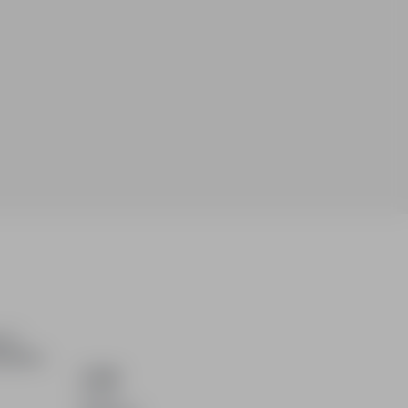
ch i
dydatom.
O NAS
O nas