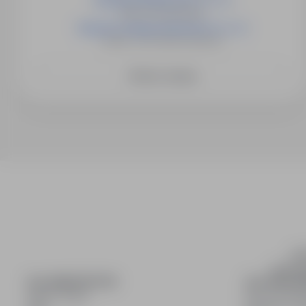
e-mail, wykształcenie, informacje dotyczące kwalifikac
Niemcy, Norymberga
Dobrowolnie oraz z własnej inicjatywy, zgadzam się ró
Operator dźwigu (Austria) (m / k / n)
art. 22 (1) §3 Kodeksu pracy, a także następujących inf
Austria, Tirol, Ötztal, Innsbruck
w rozumieniu art. 9 Rozporządzenia: adres zamieszkania 
wszystkie informacje zawarte w dokumencie dowodu oso
potwierdzających inne moje umiejętności, stan cywilny, l
Zobacz więcej
przyszły pracodawca będzie przekazywał wynagrodzenie 
informacje dotyczące mojego stanu zdrowia. Pragnę podk
etapie rekrutacji ani Silverhand, ani przyszły lub poten
zgody (szczególna kategoria danych), ani od jej udzielen
wiadomości, że brak zgody na przetwarzanie danych os
niekorzystnego traktowania osoby ubiegającej się o zat
jakichkolwiek negatywnych konsekwencji, zwłaszcza ni
zatrudnienia, wypowiedzenie umowy o pracę lub jej ro
się też nie przekazywać Silverhand moich danych osob
prawa w rozumieniu art. 10 Rozporządzenia, niezależnie 
nie. Przyjmuję do wiadomości oraz zgadzam się na to, ż
danych osobowych wszystkie osoby zatrudnione przez 
o dzieło lub kontraktu menedżerskiego (lista tych osób zn
inf
zakładce „O nas” i ograniczona jest wyłącznie do oddzi
wyszuki
mam prawo do dostępu do treści moich danych osobowych
DLA KANDYDATÓW
DLA PRACO
przetwarzanie w każdym czasie, które mogę zrealizować
Pokaż oferty
Dla pracod
rodo@silverhand.eu, jak również, że podanie moich dan