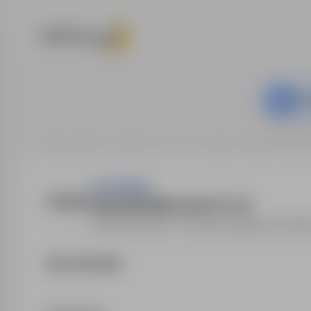
Ta o
Strona główna
Oferty pracy
Inne
Niemcy, Berlin / Poczd
SILVERHAND
Hydraulik (Niemcy) (m / k / n)
Niemcy, Berlin / Poczdam
,
zagranica
Pełn
Opis stanowiska