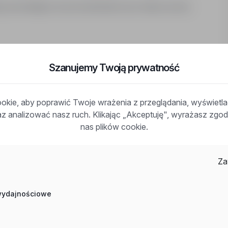
o (pozwalająca na porozumiewanie się w miejscu pracy)
macyjny i oznacza, że ogłoszenie jest skierowane do
Szanujemy Twoją prywatność
ciowej, w tym mężczyzn, kobiet oraz osób niebinarnych.
e stanowi kryterium różnicującego i nie ma wpływu na
 rekrutacyjnego. Proces rekrutacji prowadzony jest z
kie, aby poprawić Twoje wrażenia z przeglądania, wyświetl
 traktowania i niedyskryminacji.
raz analizować nasz ruch. Klikając „Akceptuję", wyrażasz zg
nas plików cookie.
Za
 wydajnościowe