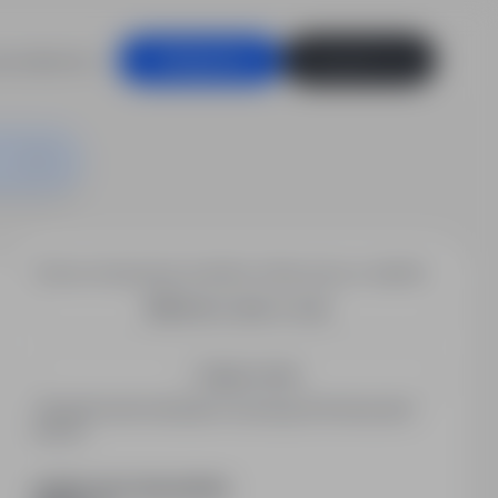
racodawców
Zaloguj się
Zarejestruj się
Chcesz otrzymywać podobne oferty pracy e-mailem?
Utwórz alert e-mail
Zapisz mnie
Zarejestrowani kandydaci otrzymują informacje jako
pierwsi.
PODZIEL SIĘ ZE ZNAJOMYMI