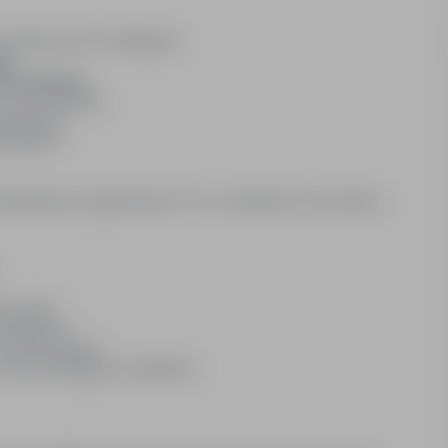
acodawca (nie w delegacji)
ąc
z Pracodawcę
zez Pracodawcę
współpracy
rudnienia
rofesjonalne przygotowanie CV w j. niemieckim na potrzeby
y montaż)
budowlanych
z dokumentacją
 nowo powstających obiektach