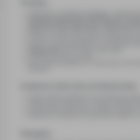
Oferujemy:
zatrudnienie na warunkach niemieckich - niemiecki Pr
atrakcyjne wynagrodzenie 2300 EUR netto / miesi
zakwaterowanie zorganizowane i opłacone prze
składki oraz podatki odprowadzane w Niemczech pr
możliwość rozwoju zawodowego oraz długofalowej 
wsparcie naszych Konsultantów w koordynowaniu zat
ubezpieczenie
dla Pracownika i jego rodziny
respektowane prawo do urlopu
nasze usługi są bezpłatne (m. in. tłumaczenie oraz p
rekrutacji)
Do głównych zadań osoby zatrudnionej należy:
montaż urządzeń sanitarnych oraz armatury (tzw. biał
realizacja prac instalacyjnych na dużych obiektach 
montaż systemów grzewczych i sanitarnych zgodnie 
współpraca w zespole przy wykańczaniu instalacji w
Wymagania: